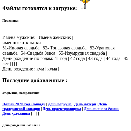
Файлы готовятся к загрузке:
Праздники:
Имена мужские: | Имена женские: |
именные открытки
51-Ивовая свадьба | 52- Топазовая свадьба | 53-Урановая
свадьба | 54-Свадьба Зевса | 55-Изумрудная свадьба |
День рождение по годам: 41 год | 42 года | 43 года | 44 года | 45
лет | | | |
День рождение : кум | кума |
Последние добавленные :
открытки , поздравления:
Новый 2026 год Лошади
|
День ворчуна
|
День матери
|
День
гражданской авиации
|
День проектировщика
|
День пьяного ёжика
|
День художника
| | | | |
День рождения , юбилеи :