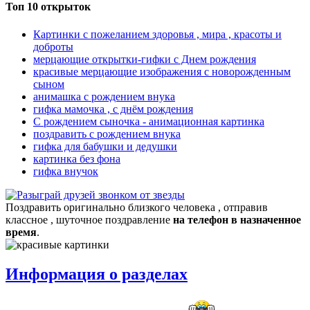
Топ 10 открыток
Картинки с пожеланием здоровья , мира , красоты и
доброты
мерцающие открытки-гифки с Днем рождения
красивые мерцающие изображения с новорожденным
сыном
анимашка с рождением внука
гифка мамочка , с днём рождения
С рождением сыночка - анимационная картинка
поздравить с рождением внука
гифка для бабушки и дедушки
картинка без фона
гифка внучок
Поздравить оригинально близкого человека , отправив
классное , шуточное поздравление
на телефон в назначенное
время
.
Информация о разделах