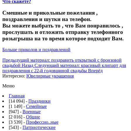
Что скажете?
Смешные и прикольные пожелания ,
поздравления и шутки на телефон.
Вы можете выбрать то , что Вам понравилось ,
прослушать и отложить отправку телефонного
розыгрыша на то время которое подходит Вам.
Больше приколов и поздравлений
Предыдущий материал: поздравить открыткой с бронзовой
свадьбой
Назад
Следующий материал: красивый клипарт для
поздравления с 22-й годовщиной свадьбы
Вперёд
Интересно:
Ювелирные украшения
Меню
Главная
[14 094] -
Праздники
[1 149] -
Семейные
[947] -
Военные
[2 016] -
Общие
[3 539] -
Профессио..ные
[543] -
Патриотические