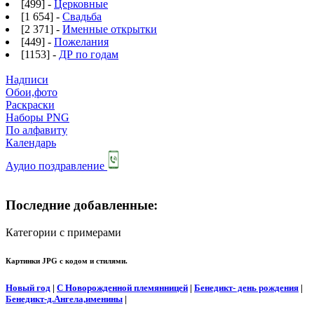
[499] -
Церковные
[1 654] -
Свадьба
[2 371] -
Именные открытки
[449] -
Пожелания
[1153] -
ДР по годам
Надписи
Обои,фото
Раскраски
Наборы PNG
По алфавиту
Календарь
Аудио поздравление
Последние добавленные:
Категории с примерами
Картинки JPG с кодом и стилями.
Новый год
|
С Новорожденной племянницей
|
Бенедикт- день рождения
|
Бенедикт-д.Ангела,именины
|