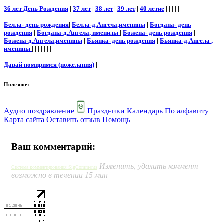
36 лет День Рождения
|
37 лет
|
38 лет
|
39 лет
|
40 летие
| | | | |
Белла- день рождения
|
Белла-д.Ангела,именины
|
Богдана- день
рождения
|
Богдана-д.Ангела, именины
|
Божена- день рождения
|
Божена-д.Ангела,именины
|
Бьянка- день рождения
|
Бьянка-д.Ангела ,
именины
| | | | | | |
Давай помиримся (пожелания)
|
Полезное:
Аудио поздравление
Праздники
Календарь
По алфавиту
Карта сайта
Оставить отзыв
Помощь
Ваш комментарий:
Изменить, удалить коммент
Система комментирования SigComments
возможно в течении 15 мин