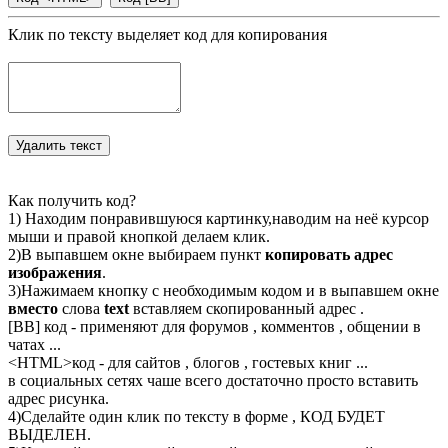
Клик по тексту выделяет код для копирования
Как получить код?
1) Находим понравившуюся картинку,наводим на неё курсор
мыши и правой кнопкой делаем клик.
2)В выпавшем окне выбираем пункт
копировать адрес
изображения
.
3)Нажимаем кнопку с необходимым кодом и в выпавшем окне
вместо
слова
text
вставляем скопированный адрес .
[BB] код - применяют для форумов , комментов , общении в
чатах ...
<
HTML
>код - для сайтов , блогов , гостевых книг ...
в социальных сетях чаше всего достаточно просто вставить
адрес рисунка.
4)Сделайте один клик по тексту в форме , КОД БУДЕТ
ВЫДЕЛЕН.