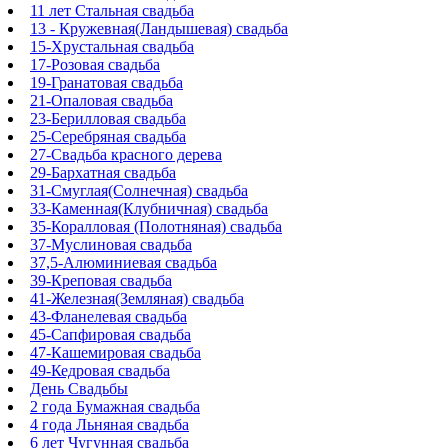
11 лет Стальная свадьба
13 - Кружевная(Ландышевая) свадьба
15-Хрустальная свадьба
17-Розовая свадьба
19-Гранатовая свадьба
21-Опаловая свадьба
23-Берилловая свадьба
25-Серебряная свадьба
27-Свадьба красного дерева
29-Бархатная свадьба
31-Смуглая(Солнечная) свадьба
33-Каменная(Клубничная) свадьба
35-Коралловая (Полотняная) свадьба
37-Муслиновая свадьба
37,5-Алюминиевая свадьба
39-Креповая свадьба
41-Железная(Земляная) свадьба
43-Фланелевая свадьба
45-Сапфировая свадьба
47-Кашемировая свадьба
49-Кедровая свадьба
День Свадьбы
2 года Бумажная свадьба
4 года Льняная свадьба
6 лет Чугунная свадьба