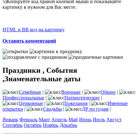
5)Копируйте код правой кнопкой мыши и показывайте
картинку в нужном для Вас месте.
HTML и BB код на картинку
Оставить комментарий
Праздники , События
,Знаменательные даты
Семейные
|
Военные
|
Общие
|
Профессиональные
|
Патриотические
|
Церковные
|
Пожелания
|
Именные
открытки
|
Свадьбы
|
ДР по годам
|
Январь
Февраль
Март
Апрель
Май
Июнь
Июль
Август
Сентябрь
Октябрь
Ноябрь
Декабрь