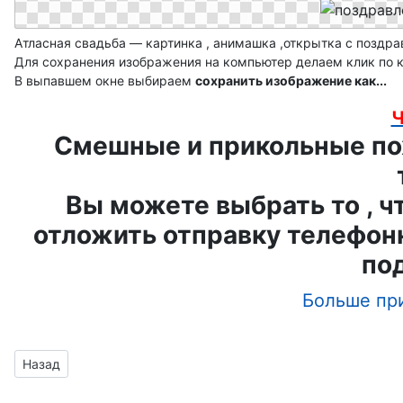
35-Коралловая (Полотняная) свадьба
Атласная свадьба — картинка , анимашка ,открытка с поздр
Для сохранения изображения на компьютер делаем клик по 
37-Муслиновая свадьба
В выпавшем окне выбираем
сохранить изображение как...
37,5-Алюминиевая свадьба
Ч
Смешные и прикольные пож
39-Креповая свадьба
Вы можете выбрать то , ч
41-Железная(Земляная) свадьба
отложить отправку телефон
43-Фланелевая свадьба
по
45-Сапфировая свадьба
Больше пр
47-Кашемировая свадьба
Предыдущий материал: открытка с лебедями к двадцать че
Назад
49-Кедровая свадьба