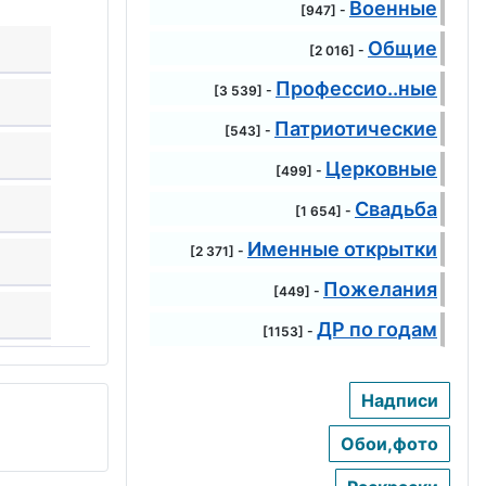
Военные
[947] -
Общие
[2 016] -
Профессио..ные
[3 539] -
Патриотические
[543] -
Церковные
[499] -
Свадьба
[1 654] -
Именные открытки
[2 371] -
Пожелания
[449] -
ДР по годам
[1153] -
Надписи
Обои,фото