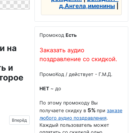
д.Ангела,именины
|
ра)
Промокод
Есть
и на
Заказать аудио
поздравление со скидкой.
ь и
ПромоКод / действует - Г.М.Д.
торое
НЕТ
~ до
По этому промокоду Вы
5%
получаете скидку в
при
заказе
любого аудио поздравления
.
Следующий материал: шуточная открытка для поздравлени
Вперёд
Каждый пользователь может
оплатить со скидкой одно