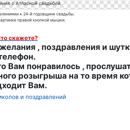
34-Янтарная свадьба
авлениями к 24-й годовщине свадьбы.
картинке правой кнопкой мышки.
36-Агатовая свадьба(Костяного фарфо
38-Ртутная свадьба
то скажете?
елания , поздравления и шутк
40-Рубиновая свадьба
телефон.
то Вам понравилось , прослушат
42-Перламутровая свадьба
ного розыгрыша на то время ко
44-Топазовая свадьба
дходит Вам.
46-Лавандовая свадьба
иколов и поздравлений
48-Аметистовая свадьба
твёртой свадебной годовщине
50-Золотая свадьба