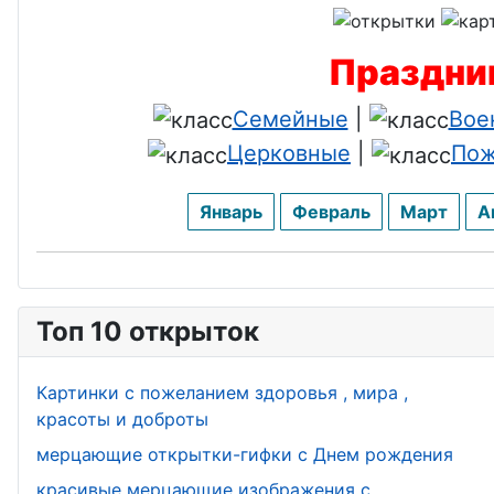
Праздник
Семейные
|
Вое
Церковные
|
Пож
Январь
Февраль
Март
А
Топ 10 открыток
Картинки с пожеланием здоровья , мира ,
красоты и доброты
мерцающие открытки-гифки с Днем рождения
красивые мерцающие изображения с