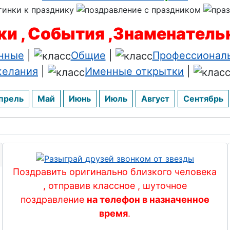
и , События ,Знаменател
нные
|
Общие
|
Профессионал
елания
|
Именные открытки
|
прель
Май
Июнь
Июль
Август
Сентябрь
Поздравить оригинально близкого человека
, отправив классное , шуточное
поздравление
на телефон в назначенное
время
.