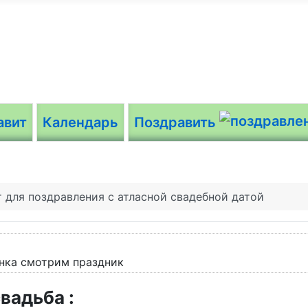
авит
Календарь
Поздравить
т для поздравления с атласной свадебной датой
свадьба :