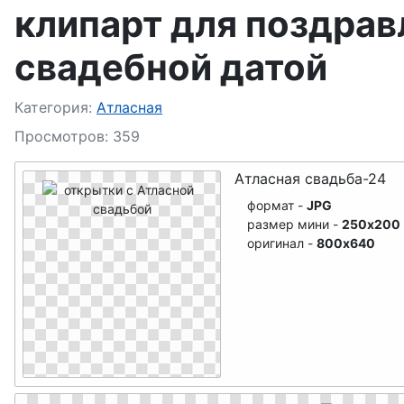
клипарт для поздрав
17-Розовая свадьба
свадебной датой
19-Гранатовая свадьба
Подробности
Категория:
Атласная
21-Опаловая свадьба
Просмотров: 359
23-Берилловая свадьба
Атласная свадьба-24
формат -
JPG
25-Серебряная свадьба
размер мини -
250x200
оригинал -
800x640
27-Свадьба красного дерева
29-Бархатная свадьба
31-Смуглая(Солнечная) свадьба
33-Каменная(Клубничная) свадьба