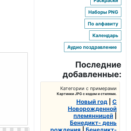
Раскраски
Наборы PNG
По алфавиту
Календарь
Аудио поздравление
Последние
добавленные:
Категории с примерами
Картинки JPG с кодом и стилями.
Новый год
|
С
Новорожденной
племянницей
|
Бенедикт- день
рождения
|
Бенедикт-