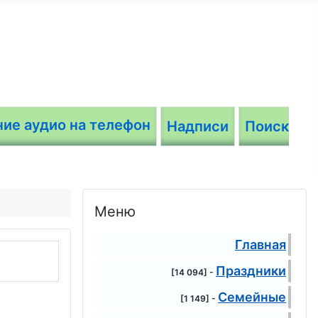
Надписи
Поиск
Меню
Главная
Праздники
[14 094] -
Семейные
[1 149] -