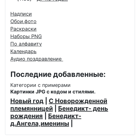
Надписи
Обои,фото
Раскраски
Наборы PNG
По алфавиту
Календарь
Аудио поздравление
Последние добавленные:
Категории с примерами
Картинки JPG с кодом и стилями.
Новый год
|
С Новорожденной
племянницей
|
Бенедикт- день
рождения
|
Бенедикт-
д.Ангела,именины
|