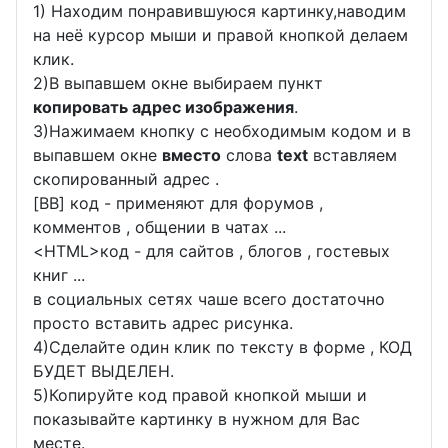
1) Находим понравившуюся картинку,наводим
на неё курсор мыши и правой кнопкой делаем
клик.
2)В выпавшем окне выбираем пункт
копировать адрес изображения
.
3)Нажимаем кнопку с необходимым кодом и в
выпавшем окне
вместо
слова
text
вставляем
скопированный адрес .
[BB] код - применяют для форумов ,
комментов , общении в чатах ...
<
HTML
>код - для сайтов , блогов , гостевых
книг ...
в социальных сетях чаше всего достаточно
просто вставить адрес рисунка.
4)Сделайте один клик по тексту в форме , КОД
БУДЕТ ВЫДЕЛЕН.
5)Копируйте код правой кнопкой мыши и
показывайте картинку в нужном для Вас
месте.