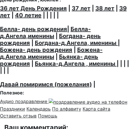
36 лет День Рождения
|
37 лет
|
38 лет
|
39
лет
|
40 летие
| | | | |
Белла- день рождения
|
Белла-
д.Ангела,именины
|
Богдана- день
рождения
|
Богдана-д.Ангела, именины
|
Божена- день рождения
|
Божена-
д.Ангела,именины
|
Бьянка- день
рождения
|
Бьянка-д.Ангела , именины
| | | |
| | |
Давай помиримся (пожелания)
|
Полезное:
Аудио поздравление
Праздники
Календарь
По алфавиту
Карта сайта
Оставить отзыв
Помощь
Ваш комментарий: