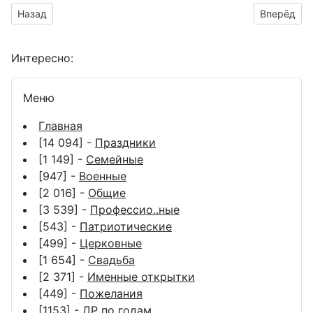
Предыдущий материал: открытка на 14-ю годовщину свадь
Следующий
Назад
Вперёд
Интересно:
Меню
Главная
[14 094] -
Праздники
[1 149] -
Семейные
[947] -
Военные
[2 016] -
Общие
[3 539] -
Профессио..ные
[543] -
Патриотические
[499] -
Церковные
[1 654] -
Свадьба
[2 371] -
Именные открытки
[449] -
Пожелания
[1153] -
ДР по годам