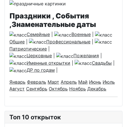
Праздники , События
,Знаменательные даты
Семейные
|
Военные
|
Общие
|
Профессиональные
|
Патриотические
|
Церковные
|
Пожелания
|
Именные открытки
|
Свадьбы
|
ДР по годам
|
Январь
Февраль
Март
Апрель
Май
Июнь
Июль
Август
Сентябрь
Октябрь
Ноябрь
Декабрь
Топ 10 открыток