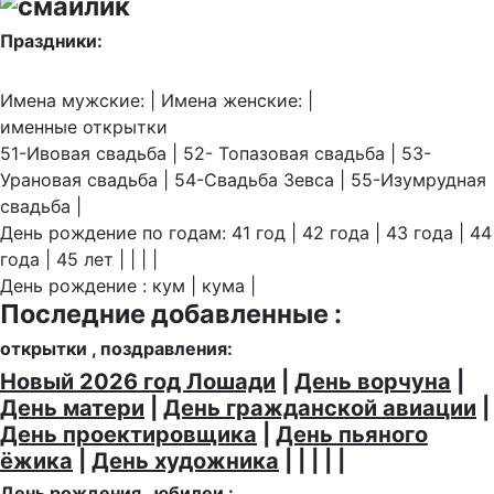
Праздники:
Имена мужские: | Имена женские: |
именные открытки
51-Ивовая свадьба | 52- Топазовая свадьба | 53-
Урановая свадьба | 54-Свадьба Зевса | 55-Изумрудная
свадьба |
День рождение по годам: 41 год | 42 года | 43 года | 44
года | 45 лет | | | |
День рождение : кум | кума |
Последние добавленные :
открытки , поздравления:
Новый 2026 год Лошади
|
День ворчуна
|
День матери
|
День гражданской авиации
|
День проектировщика
|
День пьяного
ёжика
|
День художника
| | | | |
День рождения , юбилеи :