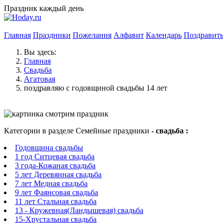
Праздник каждый день
Главная
Праздники
Пожелания
Алфавит
Календарь
Поздравит
Вы здесь:
Главная
Свадьба
Агатовая
поздравляю с годовщиной свадьбы 14 лет
Категории в разделе Семейные праздники
- свадьба :
Годовщина свадьбы
1 год Ситцевая свадьба
3 года-Кожаная свадьба
5 лет Деревянная свадьба
7 лет Медная свадьба
9 лет Фаянсовая свадьба
11 лет Стальная свадьба
13 - Кружевная(Ландышевая) свадьба
15-Хрустальная свадьба