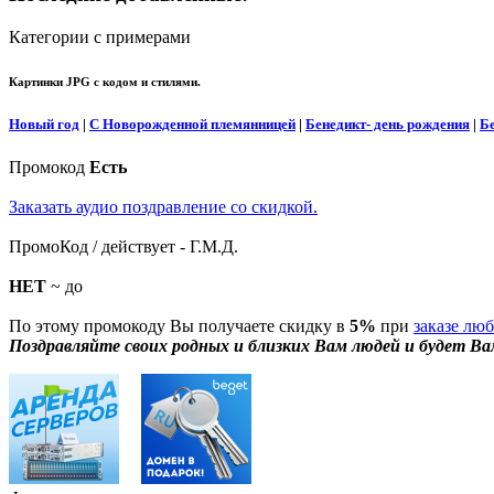
Категории с примерами
Картинки JPG с кодом и стилями.
Новый год
|
С Новорожденной племянницей
|
Бенедикт- день рождения
|
Б
Промокод
Есть
Заказать аудио поздравление со скидкой.
ПромоКод / действует - Г.М.Д.
НЕТ
~ до
По этому промокоду Вы получаете скидку в
5%
при
заказе лю
Поздравляйте своих родных и близких Вам людей и будет Ва