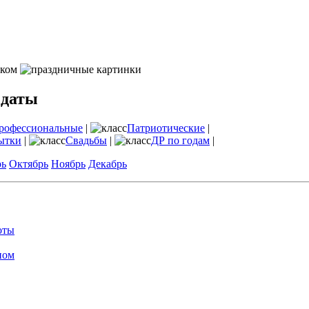
 даты
рофессиональные
|
Патриотические
|
ытки
|
Свадьбы
|
ДР по годам
|
рь
Октябрь
Ноябрь
Декабрь
оты
ном