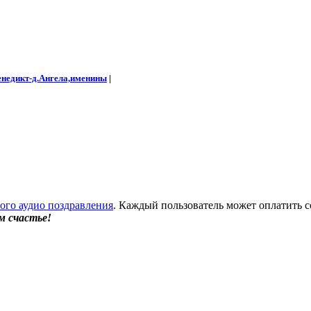
енедикт-д.Ангела,именины
|
бого аудио поздравления
. Каждый пользователь может оплатить с
м счастье!