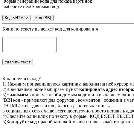
Форма генерации кода для показа картинок
выберите необходимый код
Клик по тексту выделяет код для копирования
Как получить код?
1) Находим понравившуюся картинку,наводим на неё курсор м
2)В выпавшем окне выбираем пункт
копировать адрес изобр
3)Нажимаем кнопку с необходимым кодом и в выпавшем окне
[BB] код - применяют для форумов , комментов , общении в чата
<
HTML
>код - для сайтов , блогов , гостевых книг ...
в социальных сетях чаше всего достаточно просто вставить адр
4)Сделайте один клик по тексту в форме , КОД БУДЕТ ВЫДЕ
5)Копируйте код правой кнопкой мыши и показывайте картинку