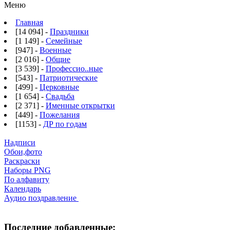
Меню
Главная
[14 094] -
Праздники
[1 149] -
Семейные
[947] -
Военные
[2 016] -
Общие
[3 539] -
Профессио..ные
[543] -
Патриотические
[499] -
Церковные
[1 654] -
Свадьба
[2 371] -
Именные открытки
[449] -
Пожелания
[1153] -
ДР по годам
Надписи
Обои,фото
Раскраски
Наборы PNG
По алфавиту
Календарь
Аудио поздравление
Последние добавленные: