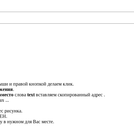
ыши и правой кнопкой делаем клик.
ажения
.
вместо
слова
text
вставляем скопированный адрес .
х ...
ес рисунка.
ЛЕН.
 в нужном для Вас месте.