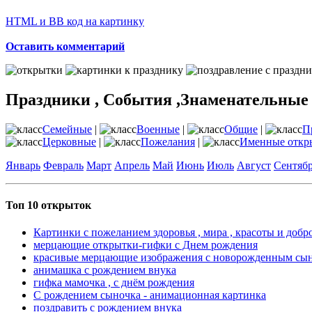
HTML и BB код на картинку
Оставить комментарий
Праздники , События ,Знаменательные
Семейные
|
Военные
|
Общие
|
П
Церковные
|
Пожелания
|
Именные откр
Январь
Февраль
Март
Апрель
Май
Июнь
Июль
Август
Сентяб
Топ 10 открыток
Картинки с пожеланием здоровья , мира , красоты и добр
мерцающие открытки-гифки с Днем рождения
красивые мерцающие изображения с новорожденным сы
анимашка с рождением внука
гифка мамочка , с днём рождения
С рождением сыночка - анимационная картинка
поздравить с рождением внука