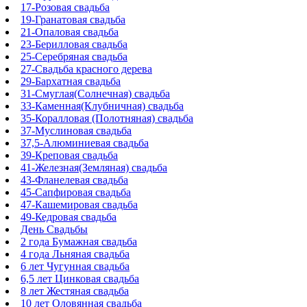
17-Розовая свадьба
19-Гранатовая свадьба
21-Опаловая свадьба
23-Берилловая свадьба
25-Серебряная свадьба
27-Свадьба красного дерева
29-Бархатная свадьба
31-Смуглая(Солнечная) свадьба
33-Каменная(Клубничная) свадьба
35-Коралловая (Полотняная) свадьба
37-Муслиновая свадьба
37,5-Алюминиевая свадьба
39-Креповая свадьба
41-Железная(Земляная) свадьба
43-Фланелевая свадьба
45-Сапфировая свадьба
47-Кашемировая свадьба
49-Кедровая свадьба
День Свадьбы
2 года Бумажная свадьба
4 года Льняная свадьба
6 лет Чугунная свадьба
6,5 лет Цинковая свадьба
8 лет Жестяная свадьба
10 лет Оловянная свадьба