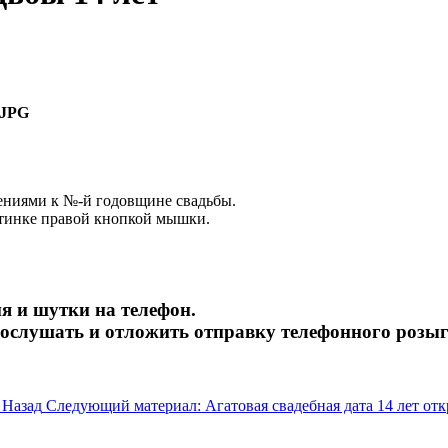
JPG
лениями к №-й годовщине свадьбы.
ртинке правой кнопкой мышки.
я и шутки на телефон.
рослушать и отложить отправку телефонного розы
а
Назад
Следующий материал: Агатовая свадебная дата 14 лет от