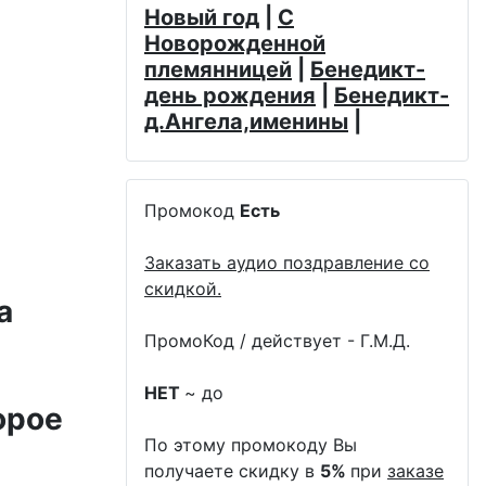
Новый год
|
С
Новорожденной
племянницей
|
Бенедикт-
день рождения
|
Бенедикт-
д.Ангела,именины
|
Промокод
Есть
Заказать аудио поздравление со
скидкой.
а
ПромоКод / действует - Г.М.Д.
НЕТ
~ до
орое
По этому промокоду Вы
получаете скидку в
5%
при
заказе