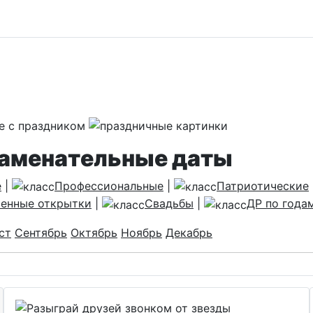
наменательные даты
е
|
Профессиональные
|
Патриотические
енные открытки
|
Свадьбы
|
ДР по года
ст
Сентябрь
Октябрь
Ноябрь
Декабрь