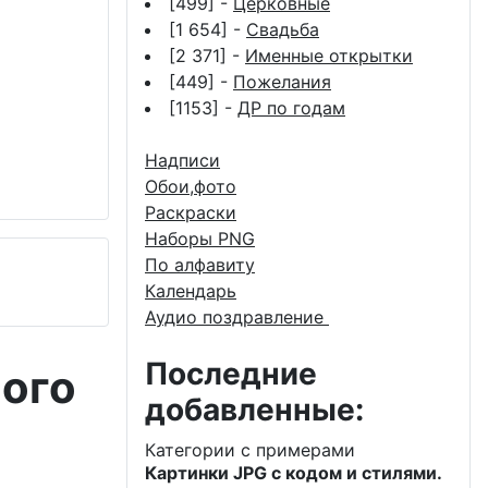
[499] -
Церковные
[1 654] -
Свадьба
[2 371] -
Именные открытки
[449] -
Пожелания
[1153] -
ДР по годам
Надписи
Обои,фото
Раскраски
Наборы PNG
По алфавиту
Календарь
Аудио поздравление
Последние
ного
добавленные:
Категории с примерами
Картинки JPG с кодом и стилями.