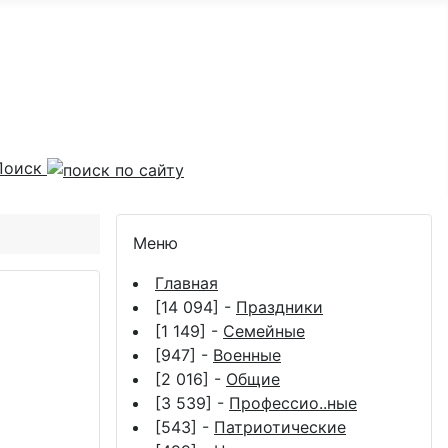
Поиск
Меню
Главная
[14 094] -
Праздники
[1 149] -
Семейные
[947] -
Военные
[2 016] -
Общие
[3 539] -
Профессио..ные
[543] -
Патриотические