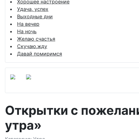
Хорошее настроение
Удача, успех
Выходные дни
На вечер
На ночь
Желаю счастья
Скучаю,жду
Давай помиримся
Открытки с пожелан
утра»
Подробности
Категория:
Утро