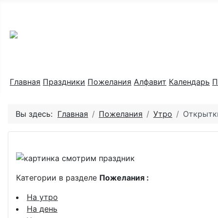
Праздник каждый день
Главная
Праздники
Пожелания
Алфавит
Календарь
П
Вы здесь:
Главная
Пожелания
Утро
Открытк
Категории в разделе
Пожелания :
На утро
На день