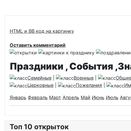
HTML и BB код на картинку
Оставить комментарий
Праздники , События ,З
Семейные
|
Военные
|
Общи
Церковные
|
Пожелания
|
Им
Январь
Февраль
Март
Апрель
Май
Июнь
Июль
Авгу
Топ 10 открыток