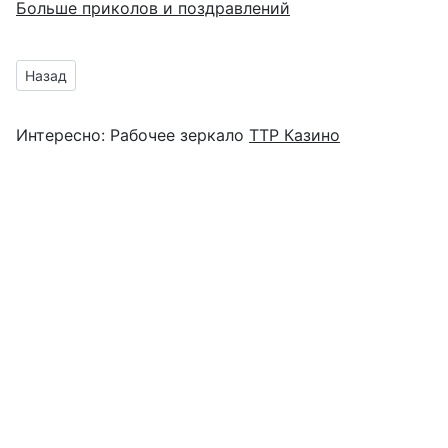
Больше приколов и поздравлений
Предыдущий материал: открытки с Добрым утром
Назад
Интересно:
Рабочее зеркало
ТТР Казино