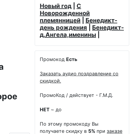
Новый год
|
С
Новорожденной
племянницей
|
Бенедикт-
день рождения
|
Бенедикт-
д.Ангела,именины
|
Промокод
Есть
а
Заказать аудио поздравление со
скидкой.
орое
ПромоКод / действует - Г.М.Д.
НЕТ
~ до
По этому промокоду Вы
получаете скидку в
5%
при
заказе