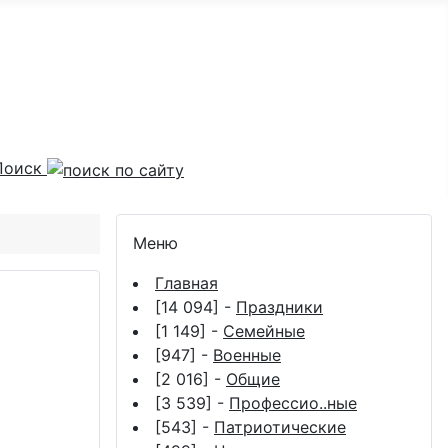
Поиск
Меню
Главная
[14 094] -
Праздники
[1 149] -
Семейные
[947] -
Военные
[2 016] -
Общие
[3 539] -
Профессио..ные
[543] -
Патриотические