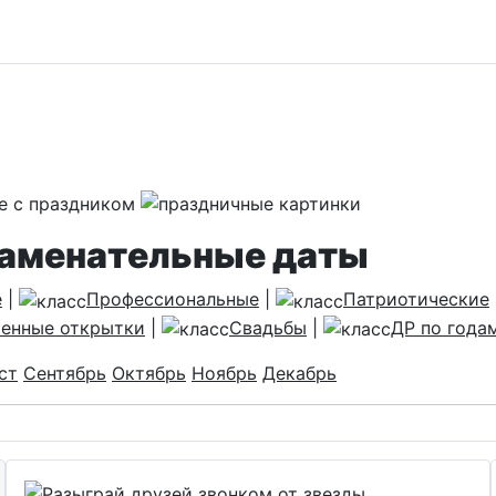
наменательные даты
е
|
Профессиональные
|
Патриотические
енные открытки
|
Свадьбы
|
ДР по года
ст
Сентябрь
Октябрь
Ноябрь
Декабрь