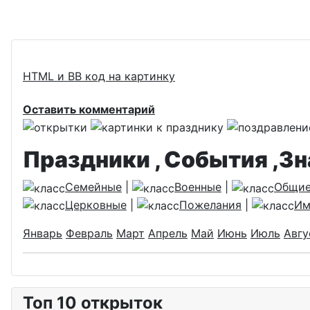
HTML и BB код на картинку
Оставить комментарий
Праздники , События ,З
Семейные
|
Военные
|
Общи
Церковные
|
Пожелания
|
Им
Январь
Февраль
Март
Апрель
Май
Июнь
Июль
Авгу
Топ 10 открыток