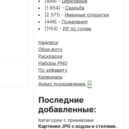
[499] -
Церковные
[1 654] -
Свадьба
[2 371] -
Именные открытки
[449] -
Пожелания
[1153] -
ДР по годам
Надписи
Обои,фото
Раскраски
Наборы PNG
По алфавиту
Календарь
Аудио поздравление
Последние
добавленные:
Категории с примерами
Картинки JPG с кодом и стилями.