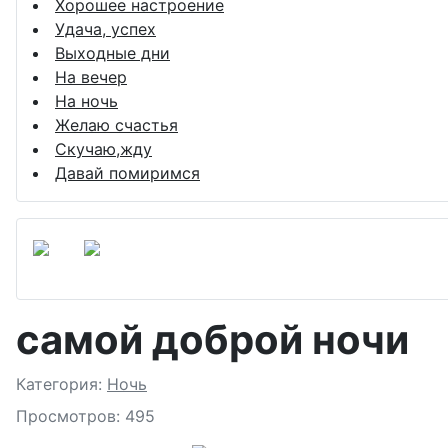
Хорошее настроение
Удача, успех
Выходные дни
На вечер
На ночь
Желаю счастья
Скучаю,жду
Давай помиримся
самой доброй ночи
Подробности
Категория:
Ночь
Просмотров: 495