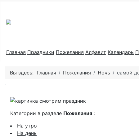
Праздник каждый день
Главная
Праздники
Пожелания
Алфавит
Календарь
П
Вы здесь:
Главная
Пожелания
Ночь
самой д
Категории в разделе
Пожелания :
На утро
На день