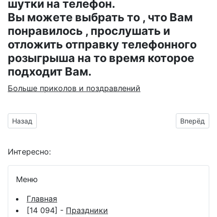
шутки на телефон.
Вы можете выбрать то , что Вам
понравилось , прослушать и
отложить отправку телефонного
розыгрыша на то время которое
подходит Вам.
Больше приколов и поздравлений
Предыдущий материал: приятных снов гифка со спящим ко
Следующий
Назад
Вперёд
Интересно:
Меню
Главная
[14 094] -
Праздники