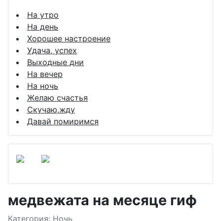
На утро
На день
Хорошее настроение
Удача, успех
Выходные дни
На вечер
На ночь
Желаю счастья
Скучаю,жду
Давай помиримся
медвежата на месяце гиф
Подробности
Категория:
Ночь