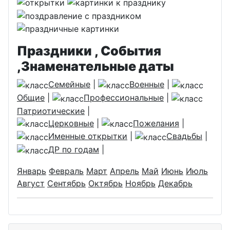
Праздники , События
,Знаменательные даты
Семейные
|
Военные
|
Общие
|
Профессиональные
|
Патриотические
|
Церковные
|
Пожелания
|
Именные открытки
|
Свадьбы
|
ДР по годам
|
Январь
Февраль
Март
Апрель
Май
Июнь
Июль
Август
Сентябрь
Октябрь
Ноябрь
Декабрь