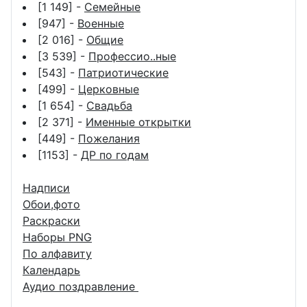
[1 149] -
Семейные
[947] -
Военные
[2 016] -
Общие
[3 539] -
Профессио..ные
[543] -
Патриотические
[499] -
Церковные
[1 654] -
Свадьба
[2 371] -
Именные открытки
[449] -
Пожелания
[1153] -
ДР по годам
Надписи
Обои,фото
Раскраски
Наборы PNG
По алфавиту
Календарь
Аудио поздравление