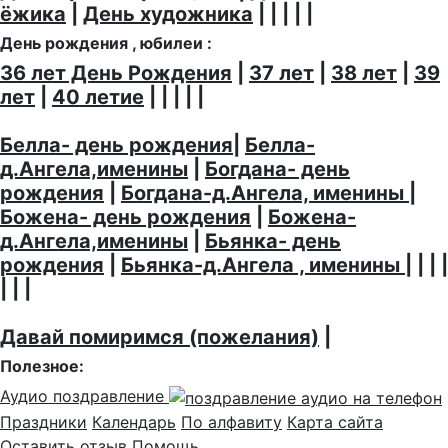
ёжика
|
День художника
| | | | |
День рождения , юбилеи :
36 лет День Рождения
|
37 лет
|
38 лет
|
39
лет
|
40 летие
| | | | |
Белла- день рождения
|
Белла-
д.Ангела,именины
|
Богдана- день
рождения
|
Богдана-д.Ангела, именины
|
Божена- день рождения
|
Божена-
д.Ангела,именины
|
Бьянка- день
рождения
|
Бьянка-д.Ангела , именины
| | | |
| | |
Давай помиримся (пожелания)
|
Полезное:
Аудио поздравление
Праздники
Календарь
По алфавиту
Карта сайта
Оставить отзыв
Помощь