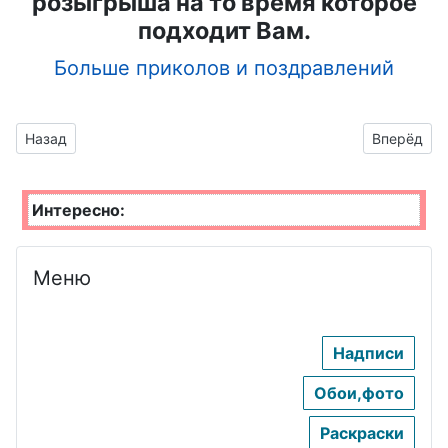
розыгрыша на то время которое
подходит Вам.
Больше приколов и поздравлений
Предыдущий материал: пожелания доброй ночи гиф
Следующий
Назад
Вперёд
Интересно:
Меню
Надписи
Обои,фото
Раскраски