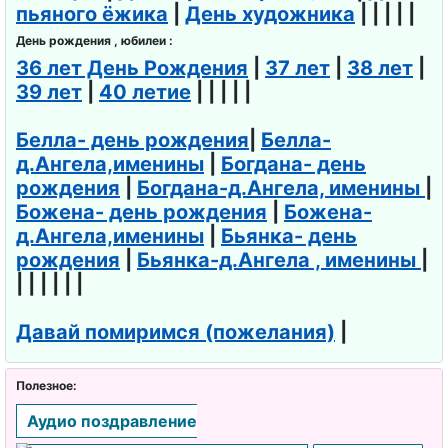
пьяного ёжика
|
День художника
| | | | |
День рождения , юбилеи :
36 лет День Рождения
|
37 лет
|
38 лет
|
39 лет
|
40 летие
| | | | |
Белла- день рождения
|
Белла-
д.Ангела,именины
|
Богдана- день
рождения
|
Богдана-д.Ангела, именины
|
Божена- день рождения
|
Божена-
д.Ангела,именины
|
Бьянка- день
рождения
|
Бьянка-д.Ангела , именины
|
| | | | | |
Давай помиримся (пожелания)
|
Полезное:
Аудио поздравление