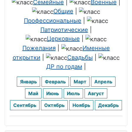
Семейные
|
Военные
|
Общие
|
Профессиональные
|
Патриотические
|
Церковные
|
Пожелания
|
Именные
открытки
|
Свадьбы
|
ДР по годам
|
Январь
Февраль
Март
Апрель
Май
Июнь
Июль
Август
Сентябрь
Октябрь
Ноябрь
Декабрь