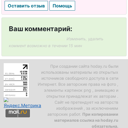
Оставить отзыв
Помощь
Ваш комментарий:
Изменить, удалить
Система комментирования SigComments
коммент возможно в течении 15 мин
При создании сайта hoday.ru были
использованы материалы из открытых
источников свободного доступа в сети
Интернет. Все авторские права на фото ,
элементы картинок png , анимацию и
открытки принадлежат их авторам .
Сайт не претендует на авторств
изображений , за исключением
авторских работ.
При копировании
материалов ссылка на hoday.ru
обязательна.