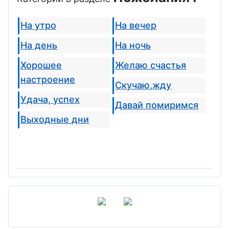
На утро
На вечер
На день
На ночь
Хорошее
Желаю счастья
настроение
Скучаю,жду
Удача, успех
Давай помиримся
Выходные дни