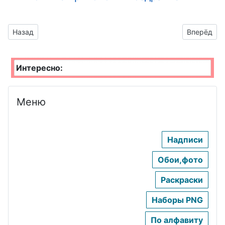
Предыдущий материал: картинки для хорошего настроения
Следующий 
Назад
Вперёд
Интересно:
Меню
Надписи
Обои,фото
Раскраски
Наборы PNG
По алфавиту