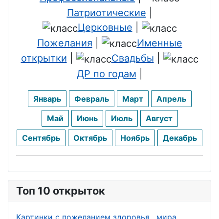
Патриотические
|
Церковные
|
Пожелания
|
Именные
открытки
|
Свадьбы
|
ДР по годам
|
Январь
Февраль
Март
Апрель
Май
Июнь
Июль
Август
Сентябрь
Октябрь
Ноябрь
Декабрь
Топ 10 открыток
Картинки с пожеланием здоровья , мира ,