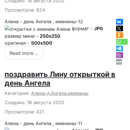
Создано: 18 августа 2020
Просмотров: 624
Алина - день Ангела , именины-12
формат -
JPG
размер мини -
250x250
оригинал -
500x500
1
Read more …
поздравить Лину открыткой в
день Ангела
Подробности
Категория:
Алина-д.Ангела,именины
Создано: 18 августа 2020
Просмотров: 421
Алина - день Ангела , именины-11