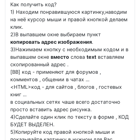
Как получить код?
1) Находим понравившуюся картинку,наводим
на неё курсор мыши и правой кнопкой делаем
клик.
2)В выпавшем окне выбираем пункт
копировать адрес изображения
.
3)Нажимаем кнопку с необходимым кодом и в
выпавшем окне
вместо
слова
text
вставляем
скопированный адрес .
[BB] код - применяют для форумов ,
комментов , общении в чатах ...
<
HTML
>код - для сайтов , блогов , гостевых
книг ...
в социальных сетях чаше всего достаточно
просто вставить адрес рисунка.
4)Сделайте один клик по тексту в форме , КОД
БУДЕТ ВЫДЕЛЕН.
5)Копируйте код правой кнопкой мыши и
показывайте картинку в нужном для Вас