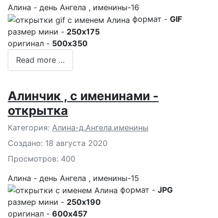
Алина - день Ангела , именины-16
формат -
GIF
размер мини -
250x175
оригинал -
500x350
Read more …
Алинчик , с именинами -
открытка
Подробности
Категория:
Алина-д.Ангела,именины
Создано: 18 августа 2020
Просмотров: 400
Алина - день Ангела , именины-15
формат -
JPG
размер мини -
250x190
оригинал -
600x457