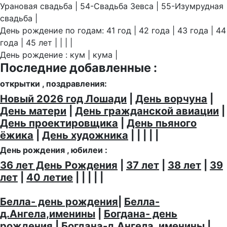
Урановая свадьба | 54-Свадьба Зевса | 55-Изумрудная
свадьба |
День рождение по годам: 41 год | 42 года | 43 года | 44
года | 45 лет | | | |
День рождение : кум | кума |
Последние добавленные :
открытки , поздравления:
Новый 2026 год Лошади
|
День ворчуна
|
День матери
|
День гражданской авиации
|
День проектировщика
|
День пьяного
ёжика
|
День художника
| | | | |
День рождения , юбилеи :
36 лет День Рождения
|
37 лет
|
38 лет
|
39
лет
|
40 летие
| | | | |
Белла- день рождения
|
Белла-
д.Ангела,именины
|
Богдана- день
рождения
|
Богдана-д.Ангела, именины
|