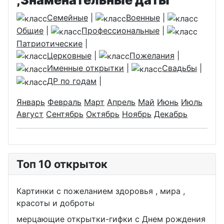
,Знаменательные даты
Семейные
|
Военные
|
Общие
|
Профессиональные
|
Патриотические
|
Церковные
|
Пожелания
|
Именные открытки
|
Свадьбы
|
ДР по годам
|
Январь
Февраль
Март
Апрель
Май
Июнь
Июль
Август
Сентябрь
Октябрь
Ноябрь
Декабрь
Топ 10 открыток
Картинки с пожеланием здоровья , мира ,
красоты и доброты
мерцающие открытки-гифки с Днем рождения