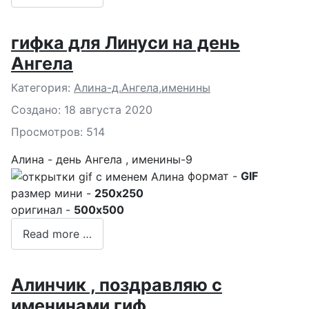
гифка для Линуси на день
Ангела
Подробности
Категория:
Алина-д.Ангела,именины
Создано: 18 августа 2020
Просмотров: 514
Алина - день Ангела , именины-9
формат -
GIF
размер мини -
250x250
оригинал -
500x500
Read more …
Алинчик , поздравляю с
именинами гиф