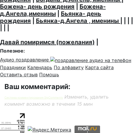
Божена- день рождения
|
Божена-
д.Ангела,именины
|
Бьянка- день
рождения
|
Бьянка-д.Ангела , именины
| | | |
| | |
Давай помиримся (пожелания)
|
Полезное:
Аудио поздравление
Праздники
Календарь
По алфавиту
Карта сайта
Оставить отзыв
Помощь
Ваш комментарий:
Изменить, удалить
Система комментирования SigComments
коммент возможно в течении 15 мин