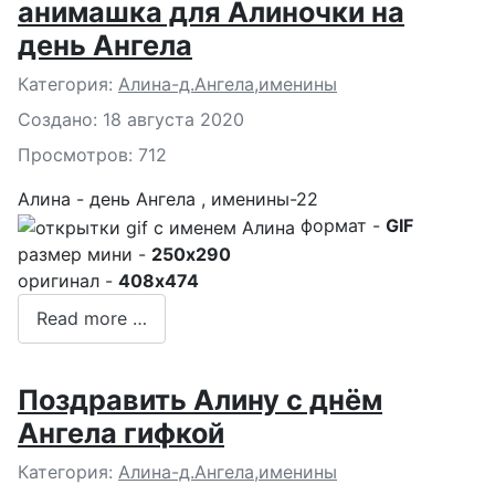
анимашка для Алиночки на
день Ангела
Подробности
Категория:
Алина-д.Ангела,именины
Создано: 18 августа 2020
Просмотров: 712
Алина - день Ангела , именины-22
формат -
GIF
размер мини -
250x290
оригинал -
408x474
Read more …
Поздравить Алину с днём
Ангела гифкой
Подробности
Категория:
Алина-д.Ангела,именины