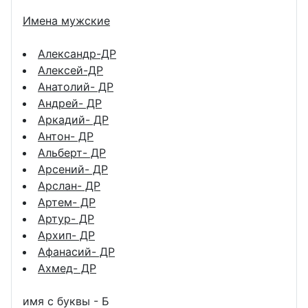
Имена мужские
Александр-ДР
Алексей-ДР
Анатолий- ДР
Андрей- ДР
Аркадий- ДР
Антон- ДР
Альберт- ДР
Арсений- ДР
Арслан- ДР
Артем- ДР
Артур- ДР
Архип- ДР
Афанасий- ДР
Ахмед- ДР
имя с буквы - Б