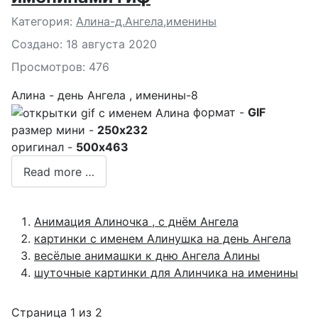
Подробности
Категория:
Алина-д.Ангела,именины
Создано: 18 августа 2020
Просмотров: 476
Алина - день Ангела , именины-8
формат -
GIF
размер мини -
250x232
оригинал -
500x463
Read more …
Анимация Алиночка , с днём Ангела
картинки с именем Алинушка на день Ангела
весёлые анимашки к дню Ангела Алины
шуточные картинки для Алинчика на именины
Страница 1 из 2