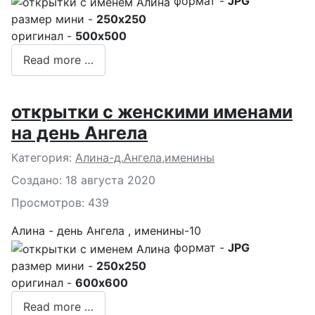
формат -
JPG
размер мини -
250x250
оригинал -
500x500
Read more …
открытки с женскими именами
на день Ангела
Подробности
Категория:
Алина-д.Ангела,именины
Создано: 18 августа 2020
Просмотров: 439
Алина - день Ангела , именины-10
формат -
JPG
размер мини -
250x250
оригинал -
600x600
Read more …