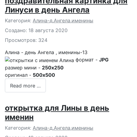
поздравительная картинка для
Линуси в день Ангела
Подробности
Категория:
Алина-д.Ангела,именины
Создано: 18 августа 2020
Просмотров: 324
Алина - день Ангела , именины-13
формат -
JPG
размер мини -
250x250
оригинал -
500x500
Read more …
открытка для Лины в день
именин
Подробности
Категория:
Алина-д.Ангела,именины