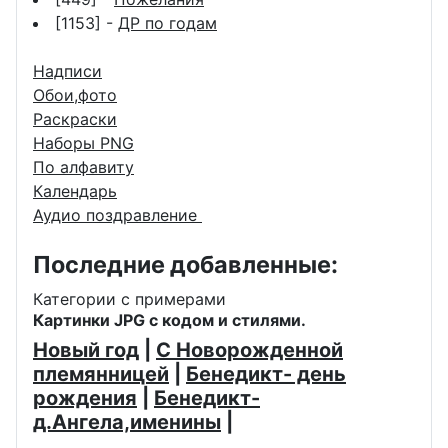
[1153] -
ДР по годам
Надписи
Обои,фото
Раскраски
Наборы PNG
По алфавиту
Календарь
Аудио поздравление
Последние добавленные:
Категории с примерами
Картинки JPG с кодом и стилями.
Новый год
|
С Новорожденной
племянницей
|
Бенедикт- день
рождения
|
Бенедикт-
д.Ангела,именины
|