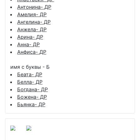
Антонина- ДР
Амелия- ДР
Ангелина- ДР
Анжела- ДР
Арина- ДР
Анна- ДР
Анфиса- ДР
имя с буквы - Б
Беата- ДР
Белла- ДР
Богдана- ДР
Божена- ДР
Бьянка- ДР