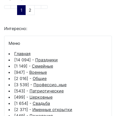
1
2
Интересно:
Меню
Главная
[14 094] -
Праздники
[1 149] -
Семейные
[947] -
Военные
[2 016] -
Общие
[3 539] -
Профессио..ные
[543] -
Патриотические
[499] -
Церковные
[1 654] -
Свадьба
[2 371] -
Именные открытки
[449] -
Пожелания