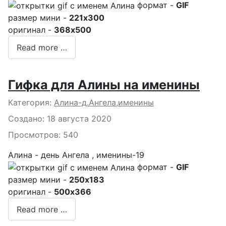
формат -
GIF
размер мини -
221x300
оригинал -
368x500
Read more …
Гифка для Алины на именины
Подробности
Категория:
Алина-д.Ангела,именины
Создано: 18 августа 2020
Просмотров: 540
Алина - день Ангела , именины-19
формат -
GIF
размер мини -
250x183
оригинал -
500x366
Read more …