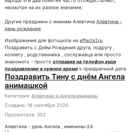
народе эти два понятия часто отождествляют,
несмотря на их разное значение.
Другие праздники с именем Алевтина
Алевтина -
день рождения
Изображения для фотошопа на
effects1.ru
Поздравить с Днём Рождения друга, подругу ,
коллегу , родственника , сослуживца или просто
знакомого - просто
отправив на телефон ауди
поздравление в нужное время
к праздничной дате.
Поздравить Тину с днём Ангела
анимашкой
Подробности
Категория:
Алевтина-д.Ангела,именины
Создано: 18 сентября 2020
Просмотров: 303
Алевтина - день Ангела , именины-24