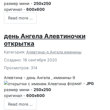
размер мини -
250x250
оригинал -
600x600
Read more …
день Ангела Алевтиночки
открытка
Подробности
Категория:
Алевтина-д.Ангела,именины
Создано: 18 сентября 2020
Просмотров: 314
Алевтина - день Ангела , именины-9
формат -
JPG
размер мини -
250x250
оригинал -
600x600
Read more …