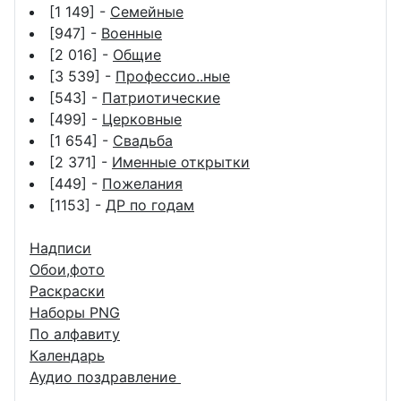
[1 149] -
Семейные
[947] -
Военные
[2 016] -
Общие
[3 539] -
Профессио..ные
[543] -
Патриотические
[499] -
Церковные
[1 654] -
Свадьба
[2 371] -
Именные открытки
[449] -
Пожелания
[1153] -
ДР по годам
Надписи
Обои,фото
Раскраски
Наборы PNG
По алфавиту
Календарь
Аудио поздравление