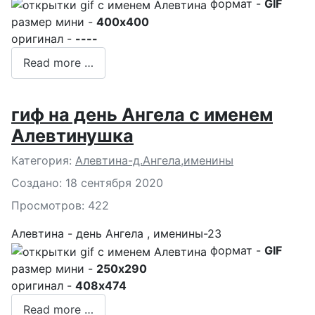
формат -
GIF
размер мини -
400x400
оригинал -
----
Read more …
гиф на день Ангела с именем
Алевтинушка
Подробности
Категория:
Алевтина-д.Ангела,именины
Создано: 18 сентября 2020
Просмотров: 422
Алевтина - день Ангела , именины-23
формат -
GIF
размер мини -
250x290
оригинал -
408x474
Read more …