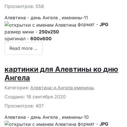
Просмотров: 558
Алевтина - день Ангела , именины-11
формат -
JPG
размер мини -
250x250
оригинал -
600x600
Read more …
картинки для Алевтины ко дню
Ангела
Подробности
Категория:
Алевтина-д.Ангела,именины
Создано: 18 сентября 2020
Просмотров: 407
Алевтина - день Ангела , именины-10
формат -
JPG