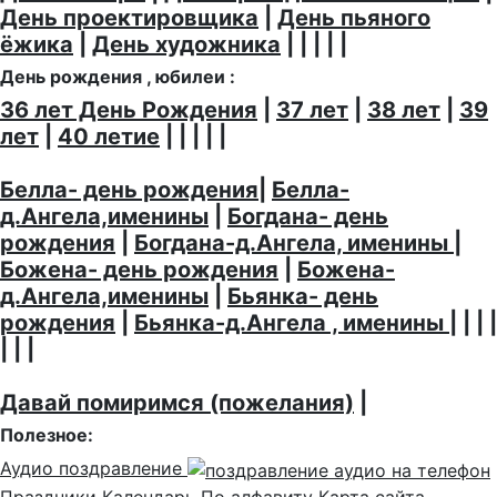
День проектировщика
|
День пьяного
ёжика
|
День художника
| | | | |
День рождения , юбилеи :
36 лет День Рождения
|
37 лет
|
38 лет
|
39
лет
|
40 летие
| | | | |
Белла- день рождения
|
Белла-
д.Ангела,именины
|
Богдана- день
рождения
|
Богдана-д.Ангела, именины
|
Божена- день рождения
|
Божена-
д.Ангела,именины
|
Бьянка- день
рождения
|
Бьянка-д.Ангела , именины
| | | |
| | |
Давай помиримся (пожелания)
|
Полезное:
Аудио поздравление