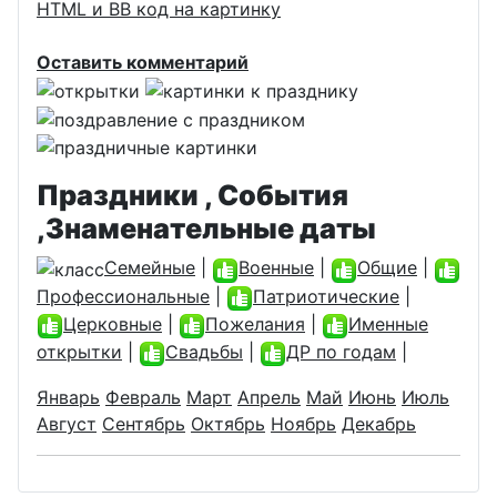
HTML и BB код на картинку
Оставить комментарий
Праздники , События
,Знаменательные даты
Семейные
|
Военные
|
Общие
|
Профессиональные
|
Патриотические
|
Церковные
|
Пожелания
|
Именные
открытки
|
Свадьбы
|
ДР по годам
|
Январь
Февраль
Март
Апрель
Май
Июнь
Июль
Август
Сентябрь
Октябрь
Ноябрь
Декабрь