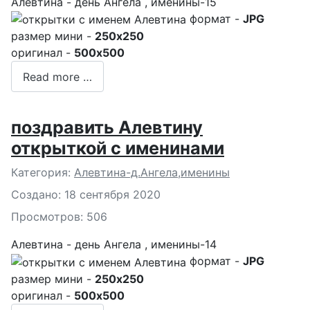
Алевтина - день Ангела , именины-15
формат -
JPG
размер мини -
250x250
оригинал -
500x500
Read more …
поздравить Алевтину
открыткой с именинами
Подробности
Категория:
Алевтина-д.Ангела,именины
Создано: 18 сентября 2020
Просмотров: 506
Алевтина - день Ангела , именины-14
формат -
JPG
размер мини -
250x250
оригинал -
500x500