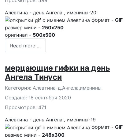
Просмотров: 589
Алевтина - день Ангела , именины-20
формат -
GIF
размер мини -
250x250
оригинал -
500x500
Read more …
мерцающие гифки на день
Ангела Тинуси
Подробности
Категория:
Алевтина-д.Ангела,именины
Создано: 18 сентября 2020
Просмотров: 471
Алевтина - день Ангела , именины-19
формат -
GIF
размер мини -
248x300