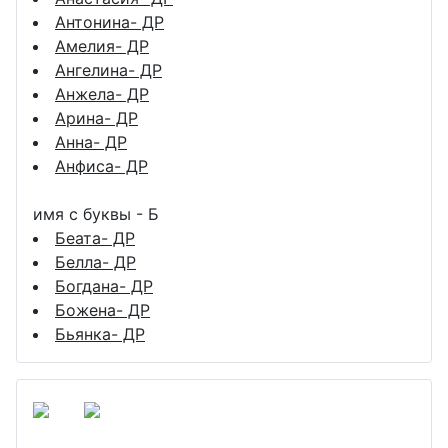
Антонина- ДР
Амелия- ДР
Ангелина- ДР
Анжела- ДР
Арина- ДР
Анна- ДР
Анфиса- ДР
имя с буквы - Б
Беата- ДР
Белла- ДР
Богдана- ДР
Божена- ДР
Бьянка- ДР