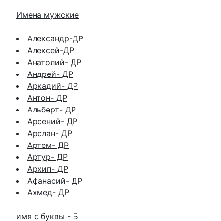
Имена мужские
Александр-ДР
Алексей-ДР
Анатолий- ДР
Андрей- ДР
Аркадий- ДР
Антон- ДР
Альберт- ДР
Арсений- ДР
Арслан- ДР
Артем- ДР
Артур- ДР
Архип- ДР
Афанасий- ДР
Ахмед- ДР
имя с буквы - Б