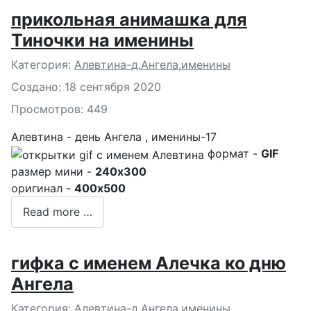
прикольная анимашка для
Тиночки на именины
Подробности
Категория:
Алевтина-д.Ангела,именины
Создано: 18 сентября 2020
Просмотров: 449
Алевтина - день Ангела , именины-17
формат -
GIF
размер мини -
240x300
оригинал -
400x500
Read more …
гифка с именем Алечка ко дню
Ангела
Подробности
Категория:
Алевтина-д.Ангела,именины