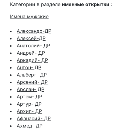
Категории в разделе
именные открытки :
Имена мужские
Александр-ДР
Алексей-ДР
Анатолий- ДР
Андрей- ДР
Аркадий- ДР
Антон- ДР
Альберт- ДР
Арсений- ДР
Арслан- ДР
Артем- ДР
Артур- ДР
Архип- ДР
Афанасий- ДР
Ахмед- ДР