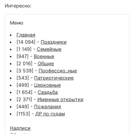
Интересно:
Меню
Главная
[14 094] -
Праздники
[1 149] -
Семейные
[947] -
Военные
[2 016] -
Общие
[3 539] -
Профессио..ные
[543] -
Патриотические
[499] -
Церковные
[1 654] -
Свадьба
[2 371] -
Именные открытки
[449] -
Пожелания
[1153] -
ДР по годам
Надписи