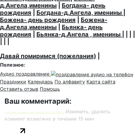
д.Ангела,именины
|
Богдана- день
рождения
|
Богдана-д.Ангела, именины
|
Божена- день рождения
|
Божена-
д.Ангела,именины
|
Бьянка- день
рождения
|
Бьянка-д.Ангела , именины
| | | |
| | |
Давай помиримся (пожелания)
|
Полезное:
Аудио поздравление
Праздники
Календарь
По алфавиту
Карта сайта
Оставить отзыв
Помощь
Ваш комментарий:
Изменить, удалить
Система комментирования SigComments
коммент возможно в течении 15 мин