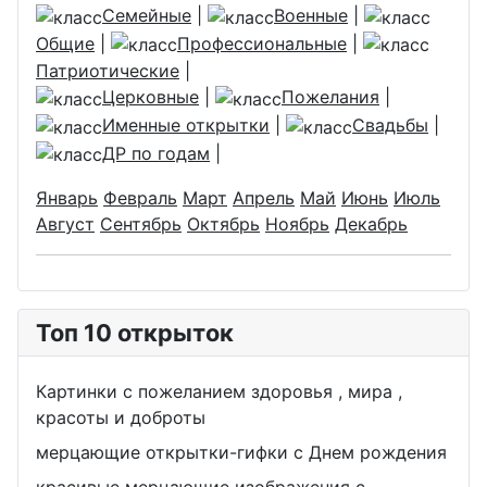
Семейные
|
Военные
|
Общие
|
Профессиональные
|
Патриотические
|
Церковные
|
Пожелания
|
Именные открытки
|
Свадьбы
|
ДР по годам
|
Январь
Февраль
Март
Апрель
Май
Июнь
Июль
Август
Сентябрь
Октябрь
Ноябрь
Декабрь
Топ 10 открыток
Картинки с пожеланием здоровья , мира ,
красоты и доброты
мерцающие открытки-гифки с Днем рождения