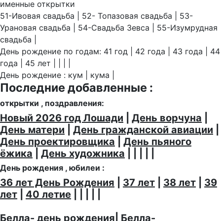
именные открытки
51-Ивовая свадьба | 52- Топазовая свадьба | 53-
Урановая свадьба | 54-Свадьба Зевса | 55-Изумрудная
свадьба |
День рождение по годам: 41 год | 42 года | 43 года | 44
года | 45 лет | | | |
День рождение : кум | кума |
Последние добавленные :
открытки , поздравления:
Новый 2026 год Лошади
|
День ворчуна
|
День матери
|
День гражданской авиации
|
День проектировщика
|
День пьяного
ёжика
|
День художника
| | | | |
День рождения , юбилеи :
36 лет День Рождения
|
37 лет
|
38 лет
|
39
лет
|
40 летие
| | | | |
Белла- день рождения
|
Белла-