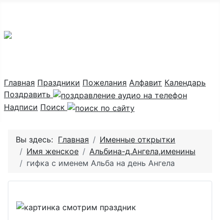
Праздник каждый день
Главная
Праздники
Пожелания
Алфавит
Календарь
Поздравить
Надписи
Поиск
Вы здесь:
Главная
Именные открытки
Имя женское
Альбина-д.Ангела,именины
гифка с именем Альба на день Ангела