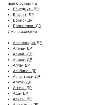
имя с буквы - Б
Бенедикт- ДР
Богдан- ДР
Борис- ДР
Бронислав- ДР
Имена женские
Александра-ДР
Алена- ДР
Алина- ДР
Алиса- ДР
Алла- ДР
Альбина- ДР
Августина- ДР
Агата- ДР
Агния- ДР
Ада- ДР
Азиза- ДР
Алевтина- ДР