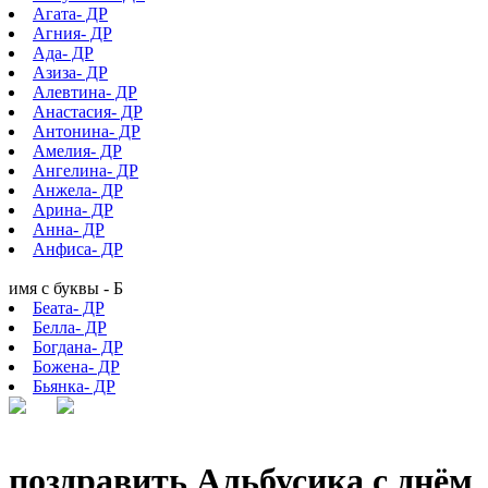
Агата- ДР
Агния- ДР
Ада- ДР
Азиза- ДР
Алевтина- ДР
Анастасия- ДР
Антонина- ДР
Амелия- ДР
Ангелина- ДР
Анжела- ДР
Арина- ДР
Анна- ДР
Анфиса- ДР
имя с буквы - Б
Беата- ДР
Белла- ДР
Богдана- ДР
Божена- ДР
Бьянка- ДР
поздравить Альбусика с днём