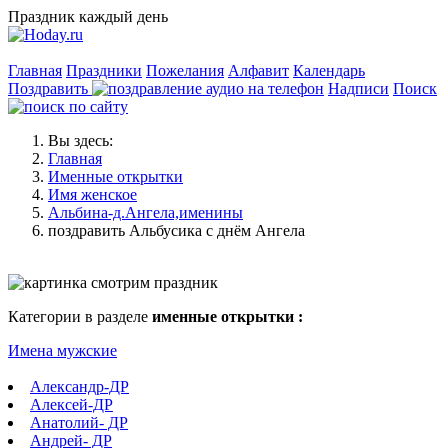
Праздник каждый день
Главная
Праздники
Пожелания
Алфавит
Календарь
Поздравить
Надписи
Поиск
Вы здесь:
Главная
Именные открытки
Имя женское
Альбина-д.Ангела,именины
поздравить Альбусика с днём Ангела
Категории в разделе
именные открытки :
Имена мужские
Александр-ДР
Алексей-ДР
Анатолий- ДР
Андрей- ДР