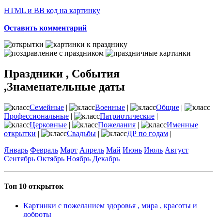
HTML и BB код на картинку
Оставить комментарий
Праздники , События
,Знаменательные даты
Семейные
|
Военные
|
Общие
|
Профессиональные
|
Патриотические
|
Церковные
|
Пожелания
|
Именные
открытки
|
Свадьбы
|
ДР по годам
|
Январь
Февраль
Март
Апрель
Май
Июнь
Июль
Август
Сентябрь
Октябрь
Ноябрь
Декабрь
Топ 10 открыток
Картинки с пожеланием здоровья , мира , красоты и
доброты