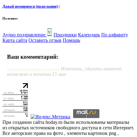
Давай помиримся (пожелания)
|
Полезное:
Аудио поздравление
Праздники
Календарь
По алфавиту
Карта сайта
Оставить отзыв
Помощь
Ваш комментарий:
Изменить, удалить коммент
Система комментирования SigComments
возможно в течении 15 мин
При создании сайта hoday.ru были использованы материалы
из открытых источников свободного доступа в сети Интернет.
Все авторские права на фото , элементы картинок png ,