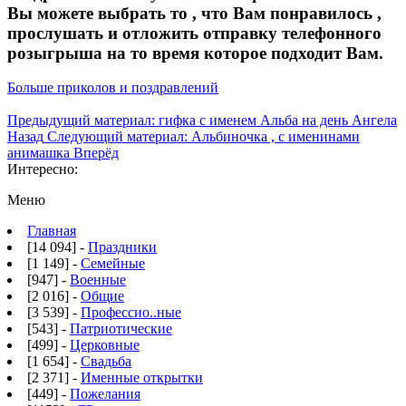
Вы можете выбрать то , что Вам понравилось ,
прослушать и отложить отправку телефонного
розыгрыша на то время которое подходит Вам.
Больше приколов и поздравлений
Предыдущий материал: гифка с именем Альба на день Ангела
Назад
Следующий материал: Альбиночка , с именинами
анимашка
Вперёд
Интересно:
Меню
Главная
[14 094] -
Праздники
[1 149] -
Семейные
[947] -
Военные
[2 016] -
Общие
[3 539] -
Профессио..ные
[543] -
Патриотические
[499] -
Церковные
[1 654] -
Свадьба
[2 371] -
Именные открытки
[449] -
Пожелания