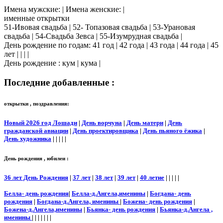
Имена мужские: | Имена женские: |
именные открытки
51-Ивовая свадьба | 52- Топазовая свадьба | 53-Урановая
свадьба | 54-Свадьба Зевса | 55-Изумрудная свадьба |
День рождение по годам: 41 год | 42 года | 43 года | 44 года | 45
лет | | | |
День рождение : кум | кума |
Последние добавленные :
открытки , поздравления:
Новый 2026 год Лошади
|
День ворчуна
|
День матери
|
День
гражданской авиации
|
День проектировщика
|
День пьяного ёжика
|
День художника
| | | | |
День рождения , юбилеи :
36 лет День Рождения
|
37 лет
|
38 лет
|
39 лет
|
40 летие
| | | | |
Белла- день рождения
|
Белла-д.Ангела,именины
|
Богдана- день
рождения
|
Богдана-д.Ангела, именины
|
Божена- день рождения
|
Божена-д.Ангела,именины
|
Бьянка- день рождения
|
Бьянка-д.Ангела ,
именины
| | | | | | |