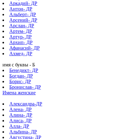
Аркадий- ДР
Антон- ДР
Альберт- ДР
Арсений- ДР
Арслан- ДР
Артем- ДР
Артур- ДР
Архип- ДР
Афанасий- ДР
Ахмед- ДР
имя с буквы - Б
Бенедикт- ДР
Богдан- ДР
Борис- ДР
Бронислав- ДР
Имена женские
Александра-ДР
Алена- ДР
Алина- ДР
Алиса- ДР
Алла- ДР
Альбина- ДР
Августина- ДР