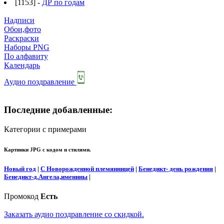
[1153] -
ДР по годам
Надписи
Обои,фото
Раскраски
Наборы PNG
По алфавиту
Календарь
Аудио поздравление
Последние добавленные:
Категории с примерами
Картинки JPG с кодом и стилями.
Новый год
|
С Новорожденной племянницей
|
Бенедикт- день рождения
|
Бенедикт-д.Ангела,именины
|
Промокод
Есть
Заказать аудио поздравление со скидкой.