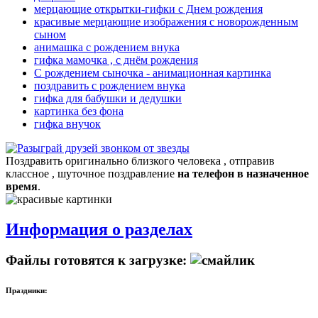
мерцающие открытки-гифки с Днем рождения
красивые мерцающие изображения с новорожденным
сыном
анимашка с рождением внука
гифка мамочка , с днём рождения
С рождением сыночка - анимационная картинка
поздравить с рождением внука
гифка для бабушки и дедушки
картинка без фона
гифка внучок
Поздравить оригинально близкого человека , отправив
классное , шуточное поздравление
на телефон в назначенное
время
.
Информация о разделах
Файлы готовятся к загрузке:
Праздники: