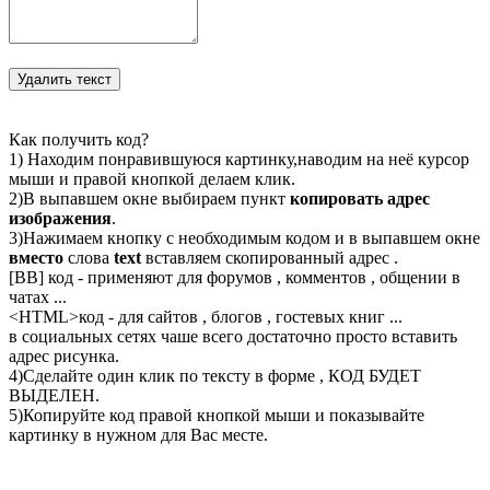
Как получить код?
1) Находим понравившуюся картинку,наводим на неё курсор
мыши и правой кнопкой делаем клик.
2)В выпавшем окне выбираем пункт
копировать адрес
изображения
.
3)Нажимаем кнопку с необходимым кодом и в выпавшем окне
вместо
слова
text
вставляем скопированный адрес .
[BB] код - применяют для форумов , комментов , общении в
чатах ...
<
HTML
>код - для сайтов , блогов , гостевых книг ...
в социальных сетях чаше всего достаточно просто вставить
адрес рисунка.
4)Сделайте один клик по тексту в форме , КОД БУДЕТ
ВЫДЕЛЕН.
5)Копируйте код правой кнопкой мыши и показывайте
картинку в нужном для Вас месте.