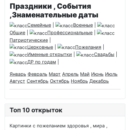
Праздники , События
,Знаменательные даты
Семейные
|
Военные
|
Общие
|
Профессиональные
|
Патриотические
|
Церковные
|
Пожелания
|
Именные открытки
|
Свадьбы
|
ДР по годам
|
Январь
Февраль
Март
Апрель
Май
Июнь
Июль
Август
Сентябрь
Октябрь
Ноябрь
Декабрь
Топ 10 открыток
Картинки с пожеланием здоровья , мира ,