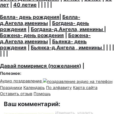
лет
|
40 летие
| | | | |
Белла- день рождения
|
Белла-
д.Ангела,именины
|
Богдана- день
рождения
|
Богдана-д.Ангела, именины
|
Божена- день рождения
|
Божена-
д.Ангела,именины
|
Бьянка- день
рождения
|
Бьянка-д.Ангела , именины
| | | |
| | |
Давай помиримся (пожелания)
|
Полезное:
Аудио поздравление
Праздники
Календарь
По алфавиту
Карта сайта
Оставить отзыв
Помощь
Ваш комментарий:
Изменить, удалить
Система комментирования SigComments