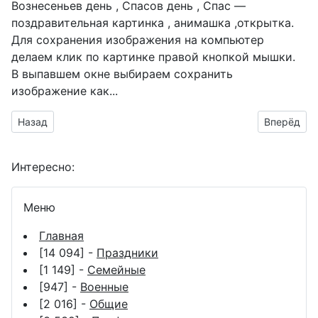
Вознесеньев день , Спасов день , Спас —
поздравительная картинка , анимашка ,открытка.
Для сохранения изображения на компьютер
делаем клик по картинке правой кнопкой мышки.
В выпавшем окне выбираем
сохранить
изображение как...
Предыдущий материал: Светлое Господне Вознесение откры
Следующий
Назад
Вперёд
Интересно:
Меню
Главная
[14 094] -
Праздники
[1 149] -
Семейные
[947] -
Военные
[2 016] -
Общие