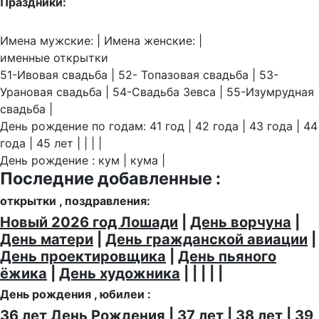
Праздники:
Имена мужские: | Имена женские: |
именные открытки
51-Ивовая свадьба | 52- Топазовая свадьба | 53-
Урановая свадьба | 54-Свадьба Зевса | 55-Изумрудная
свадьба |
День рождение по годам: 41 год | 42 года | 43 года | 44
года | 45 лет | | | |
День рождение : кум | кума |
Последние добавленные :
открытки , поздравления:
Новый 2026 год Лошади
|
День ворчуна
|
День матери
|
День гражданской авиации
|
День проектировщика
|
День пьяного
ёжика
|
День художника
| | | | |
День рождения , юбилеи :
36 лет День Рождения
|
37 лет
|
38 лет
|
39