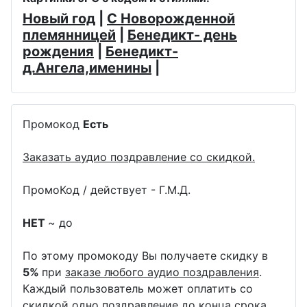
Новый год
|
С Новорожденной
племянницей
|
Бенедикт- день
рождения
|
Бенедикт-
д.Ангела,именины
|
Промокод
Есть
Заказать аудио поздравление со скидкой.
ПромоКод / действует - Г.М.Д.
НЕТ
~ до
По этому промокоду Вы получаете скидку в
5%
при
заказе любого аудио поздравления
.
Каждый пользователь может оплатить со
скидкой одно поздравление до конца срока