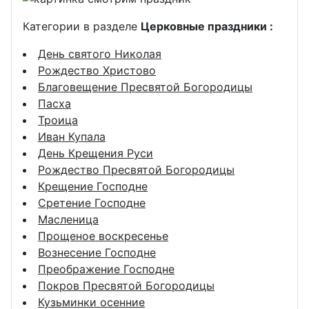
Категории в разделе
Церковные праздники :
День святого Николая
Рождество Христово
Благовещение Пресвятой Богородицы
Пасха
Троица
Иван Купала
День Крещения Руси
Рождество Пресвятой Богородицы
Крещение Господне
Сретение Господне
Масленица
Прощеное воскресенье
Вознесение Господне
Преображение Господне
Покров Пресвятой Богородицы
Кузьминки осенние