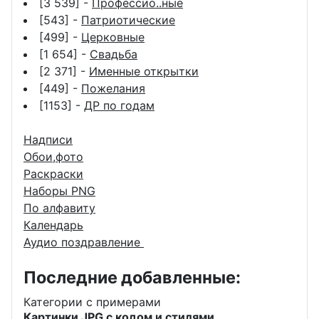
[3 539] -
Профессио..ные
[543] -
Патриотические
[499] -
Церковные
[1 654] -
Свадьба
[2 371] -
Именные открытки
[449] -
Пожелания
[1153] -
ДР по годам
Надписи
Обои,фото
Раскраски
Наборы PNG
По алфавиту
Календарь
Аудио поздравление
Последние добавленные:
Категории с примерами
Картинки JPG с кодом и стилями.