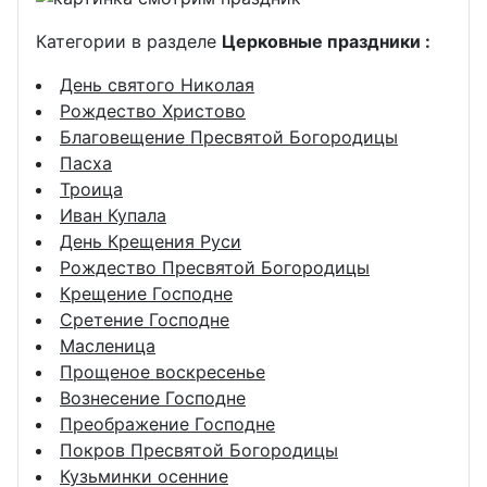
Категории в разделе
Церковные праздники :
День святого Николая
Рождество Христово
Благовещение Пресвятой Богородицы
Пасха
Троица
Иван Купала
День Крещения Руси
Рождество Пресвятой Богородицы
Крещение Господне
Сретение Господне
Масленица
Прощеное воскресенье
Вознесение Господне
Преображение Господне
Покров Пресвятой Богородицы
Кузьминки осенние