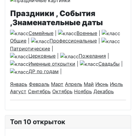
Праздники , События
,Знаменательные даты
Семейные
|
Военные
|
Общие
|
Профессиональные
|
Патриотические
|
Церковные
|
Пожелания
|
Именные открытки
|
Свадьбы
|
ДР по годам
|
Январь
Февраль
Март
Апрель
Май
Июнь
Июль
Август
Сентябрь
Октябрь
Ноябрь
Декабрь
Топ 10 открыток