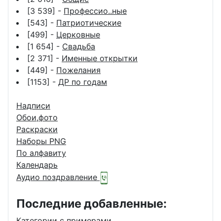
[3 539] -
Профессио..ные
[543] -
Патриотические
[499] -
Церковные
[1 654] -
Свадьба
[2 371] -
Именные открытки
[449] -
Пожелания
[1153] -
ДР по годам
Надписи
Обои,фото
Раскраски
Наборы PNG
По алфавиту
Календарь
Аудио поздравление
Последние добавленные:
Категории с примерами