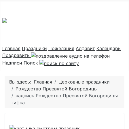
Праздник каждый день
Главная
Праздники
Пожелания
Алфавит
Календарь
Поздравить
Надписи
Поиск
Вы здесь:
Главная
Церковные праздники
Рождество Пресвятой Богородицы
надпись Рождество Пресвятой Богородицы
гифка