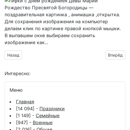
Рождество Пресвятой Богородицы —
поздравительная картинка , анимашка ,открытка.
Для сохранения изображения на компьютер
делаем клик по картинке правой кнопкой мышки.
В выпавшем окне выбираем
сохранить
изображение как...
Предыдущий материал: Рождество Пресвятой Богородицы - 
Следующий
Назад
Вперёд
Интересно:
Меню
Главная
[14 094] -
Праздники
[1 149] -
Семейные
[947] -
Военные
[2 016] -
Общие