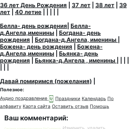
36 лет День Рождения
|
37 лет
|
38 лет
|
39
лет
|
40 летие
| | | | |
Белла- день рождения
|
Белла-
д.Ангела,именины
|
Богдана- день
рождения
|
Богдана-д.Ангела, именины
|
Божена- день рождения
|
Божена-
д.Ангела,именины
|
Бьянка- день
рождения
|
Бьянка-д.Ангела , именины
| | | |
| | |
Давай помиримся (пожелания)
|
Полезное:
Аудио поздравление
Праздники
Календарь
По
алфавиту
Карта сайта
Оставить отзыв
Помощь
Ваш комментарий:
Изменить, удалить
Система комментирования SigComments