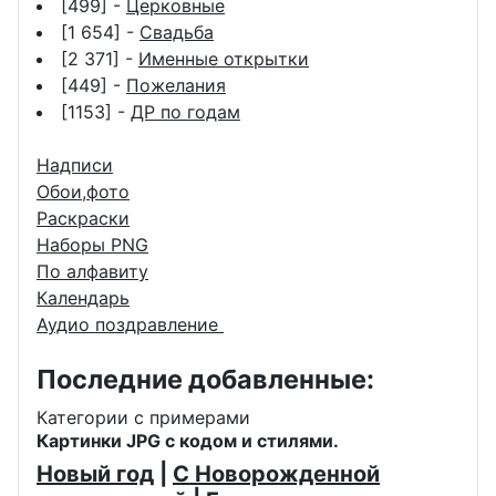
[499] -
Церковные
[1 654] -
Свадьба
[2 371] -
Именные открытки
[449] -
Пожелания
[1153] -
ДР по годам
Надписи
Обои,фото
Раскраски
Наборы PNG
По алфавиту
Календарь
Аудио поздравление
Последние добавленные:
Категории с примерами
Картинки JPG с кодом и стилями.
Новый год
|
С Новорожденной