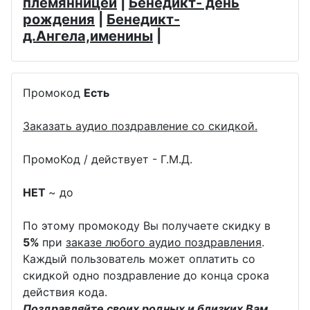
племянницей
|
Бенедикт- день
рождения
|
Бенедикт-
д.Ангела,именины
|
Промокод
Есть
Заказать аудио поздравление со скидкой.
ПромоКод / действует - Г.М.Д.
НЕТ
~ до
По этому промокоду Вы получаете скидку в
5%
при
заказе любого аудио поздравления
.
Каждый пользователь может оплатить со
скидкой одно поздравление до конца срока
действия кода.
Поздравляйте своих родных и близких Вам