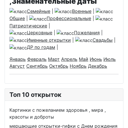
,Знаменательные даты
Семейные
|
Военные
|
Общие
|
Профессиональные
|
Патриотические
|
Церковные
|
Пожелания
|
Именные открытки
|
Свадьбы
|
ДР по годам
|
Январь
Февраль
Март
Апрель
Май
Июнь
Июль
Август
Сентябрь
Октябрь
Ноябрь
Декабрь
Топ 10 открыток
Картинки с пожеланием здоровья , мира ,
красоты и доброты
мерцающие открытки-гифки с Днем рождения