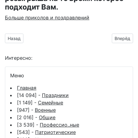
подходит Вам.
Больше приколов и поздравлений
Предыдущий материал: гиф картинки на праздник Кузьминк
Следующий
Назад
Вперёд
Интересно:
Меню
Главная
[14 094] -
Праздники
[1 149] -
Семейные
[947] -
Военные
[2 016] -
Общие
[3 539] -
Профессио..ные
[543] -
Патриотические