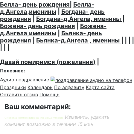
Белла- день рождения
|
Белла-
д.Ангела,именины
|
Богдана- день
рождения
|
Богдана-д.Ангела, именины
|
Божена- день рождения
|
Божена-
д.Ангела,именины
|
Бьянка- день
рождения
|
Бьянка-д.Ангела , именины
| | | |
| | |
Давай помиримся (пожелания)
|
Полезное:
Аудио поздравление
Праздники
Календарь
По алфавиту
Карта сайта
Оставить отзыв
Помощь
Ваш комментарий:
Изменить, удалить
Система комментирования SigComments
коммент возможно в течении 15 мин