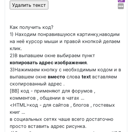
Как получить код?
1) Находим понравившуюся картинку,наводим
на неё курсор мыши и правой кнопкой делаем
клик.
2)В выпавшем окне выбираем пункт
копировать адрес изображения
.
3)Нажимаем кнопку с необходимым кодом и в
выпавшем окне
вместо
слова
text
вставляем
скопированный адрес .
[BB] код - применяют для форумов ,
комментов , общении в чатах ...
<
HTML
>код - для сайтов , блогов , гостевых
книг ...
в социальных сетях чаше всего достаточно
просто вставить адрес рисунка.