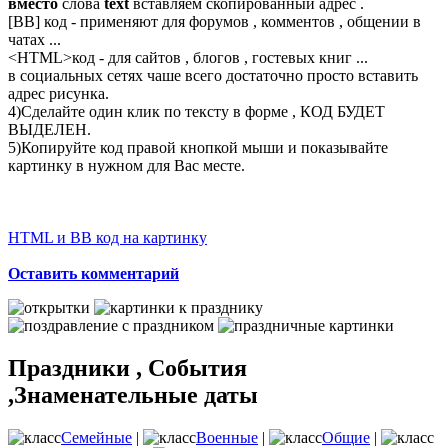
вместо
слова
text
вставляем скопированный адрес .
[BB] код - применяют для форумов , комментов , общении в
чатах ...
<
HTML
>код - для сайтов , блогов , гостевых книг ...
в социальных сетях чаше всего достаточно просто вставить
адрес рисунка.
4)Сделайте один клик по тексту в форме , КОД БУДЕТ
ВЫДЕЛЕН.
5)Копируйте код правой кнопкой мыши и показывайте
картинку в нужном для Вас месте.
HTML и BB код на картинку
Оставить комментарий
Праздники , События
,Знаменательные даты
Семейные
|
Военные
|
Общие
|