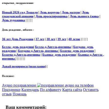
открытки , поздравления:
Новый 2026 год Лошади
|
День ворчуна
|
День матери
|
День
гражданской авиации
|
День проектировщика
|
День пьяного ёжика
|
День художника
| | | | |
День рождения , юбилеи :
36 лет День Рождения
|
37 лет
|
38 лет
|
39 лет
|
40 летие
| | | | |
Белла- день рождения
|
Белла-д.Ангела,именины
|
Богдана- день
рождения
|
Богдана-д.Ангела, именины
|
Божена- день рождения
|
Божена-д.Ангела,именины
|
Бьянка- день рождения
|
Бьянка-д.Ангела ,
именины
| | | | | | |
Давай помиримся (пожелания)
|
Полезное:
Аудио поздравление
Праздники
Календарь
По алфавиту
Карта сайта
Оставить
отзыв
Помощь
Ваш комментарий: