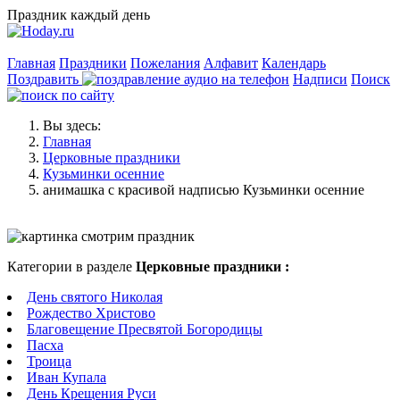
Праздник каждый день
Главная
Праздники
Пожелания
Алфавит
Календарь
Поздравить
Надписи
Поиск
Вы здесь:
Главная
Церковные праздники
Кузьминки осенние
анимашка с красивой надписью Кузьминки осенние
Категории в разделе
Церковные праздники :
День святого Николая
Рождество Христово
Благовещение Пресвятой Богородицы
Пасха
Троица
Иван Купала
День Крещения Руси