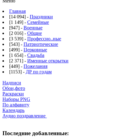
Меню
Главная
[14 094] -
Праздники
[1 149] -
Семейные
[947] -
Военные
[2 016] -
Общие
[3 539] -
Профессио..ные
[543] -
Патриотические
[499] -
Церковные
[1 654] -
Свадьба
[2 371] -
Именные открытки
[449] -
Пожелания
[1153] -
ДР по годам
Надписи
Обои,фото
Раскраски
Наборы PNG
По алфавиту
Календарь
Аудио поздравление
Последние добавленные: