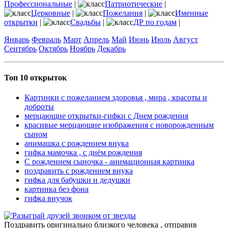
Профессиональные
|
Патриотические
|
Церковные
|
Пожелания
|
Именные
открытки
|
Свадьбы
|
ДР по годам
|
Январь
Февраль
Март
Апрель
Май
Июнь
Июль
Август
Сентябрь
Октябрь
Ноябрь
Декабрь
Топ 10 открыток
Картинки с пожеланием здоровья , мира , красоты и
доброты
мерцающие открытки-гифки с Днем рождения
красивые мерцающие изображения с новорожденным
сыном
анимашка с рождением внука
гифка мамочка , с днём рождения
С рождением сыночка - анимационная картинка
поздравить с рождением внука
гифка для бабушки и дедушки
картинка без фона
гифка внучок
Поздравить оригинально близкого человека , отправив