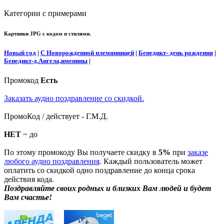
Категории с примерами
Картинки JPG с кодом и стилями.
Новый год
|
С Новорожденной племянницей
|
Бенедикт- день рождения
|
Бенедикт-д.Ангела,именины
|
Промокод
Есть
Заказать аудио поздравление со скидкой.
ПромоКод / действует - Г.М.Д.
НЕТ
~ до
По этому промокоду Вы получаете скидку в
5%
при
заказе
любого аудио поздравления
. Каждый пользователь может
оплатить со скидкой одно поздравление до конца срока
действия кода.
Поздравляйте своих родных и близких Вам людей и будет
Вам счастье!