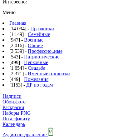
Интересно:
Меню
Главная
[14 094] -
Праздники
[1 149] -
Семейные
[947] -
Военные
[2 016] -
Общие
[3 539] -
Профессио..ные
[543] -
Патриотические
[499] -
Церковные
[1 654] -
Свадьба
[2 371] -
Именные открытки
[449] -
Пожелания
[1153] -
ДР по годам
Надписи
Обои,фото
Раскраски
Наборы PNG
По алфавиту
Календарь
Аудио поздравление