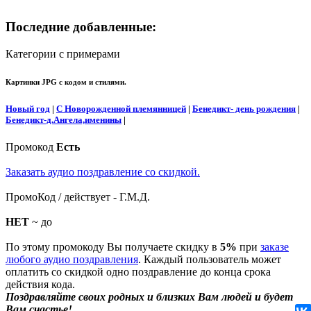
Последние добавленные:
Категории с примерами
Картинки JPG с кодом и стилями.
Новый год
|
С Новорожденной племянницей
|
Бенедикт- день рождения
|
Бенедикт-д.Ангела,именины
|
Промокод
Есть
Заказать аудио поздравление со скидкой.
ПромоКод / действует - Г.М.Д.
НЕТ
~ до
По этому промокоду Вы получаете скидку в
5%
при
заказе
любого аудио поздравления
. Каждый пользователь может
оплатить со скидкой одно поздравление до конца срока
действия кода.
Поздравляйте своих родных и близких Вам людей и будет
Вам счастье!