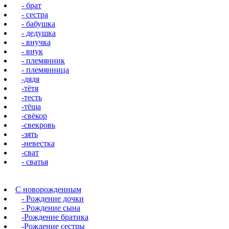
- брат
- сестра
- бабушка
- дедушка
- внучка
- внук
- племянник
- племянница
-дядя
-тётя
-тесть
-тёща
-свёкор
-свекровь
-зять
-невестка
-сват
- сватья
С новорожденным
- Рождение дочки
- Рождение сына
-Рождение братика
-Рождение сестры