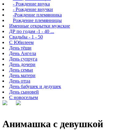
- Рождение внука
- Рождение внучки
-Рождение племянника
Рождение племянницы
Именные открытки мужские
ДР по годам -1 - 40 ...
Свадьбы - 1 - 50
С Юбилеем
День тёщи
День Ангела
День супруга
День дочери
День семьи
День матери
День отца
День бабушек и дедушек
День сыновей
С новосельем
Анимашка с девушкой