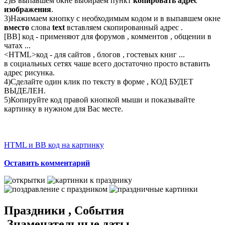
2)В выпавшем окне выбираем пункт
копировать адрес
изображения
.
3)Нажимаем кнопку с необходимым кодом и в выпавшем окне
вместо
слова
text
вставляем скопированный адрес .
[BB] код - применяют для форумов , комментов , общении в
чатах ...
<
HTML
>код - для сайтов , блогов , гостевых книг ...
в социальных сетях чаше всего достаточно просто вставить
адрес рисунка.
4)Сделайте один клик по тексту в форме , КОД БУДЕТ
ВЫДЕЛЕН.
5)Копируйте код правой кнопкой мыши и показывайте
картинку в нужном для Вас месте.
HTML и BB код на картинку
Оставить комментарий
Праздники , События
,Знаменательные даты