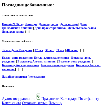
Последние добавленные :
открытки , поздравления:
Новый 2026 год Лошади
|
День ворчуна
|
День матери
|
День
гражданской авиации
|
День проектировщика
|
День пьяного ёжика
|
День художника
| | | | |
День рождения , юбилеи :
36 лет День Рождения
|
37 лет
|
38 лет
|
39 лет
|
40 летие
| | | | |
Белла- день рождения
|
Белла-д.Ангела,именины
|
Богдана- день
рождения
|
Богдана-д.Ангела, именины
|
Божена- день рождения
|
Божена-д.Ангела,именины
|
Бьянка- день рождения
|
Бьянка-д.Ангела ,
именины
| | | | | | |
Давай помиримся (пожелания)
|
Полезное:
Аудио поздравление
Праздники
Календарь
По алфавиту
Карта сайта
Оставить отзыв
Помощь