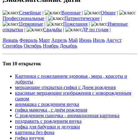
Семейные
|
Военные
|
Общие
|
Профессиональные
|
Патриотические
|
Церковные
|
Пожелания
|
Именные
открытки
|
Свадьбы
|
ДР по годам
|
Январь
Февраль
Март
Апрель
Май
Июнь
Июль
Август
Сентябрь
Октябрь
Ноябрь
Декабрь
Топ 10 открыток
Картинки с пожеланием здоровья , мира , красоты и
доброты
мерцающие открытки-гифки с Днем рождения
красивые мерцающие изображения с новорожденным
сыном
анимашка с рождением внука
гифка мамочка , с днём рождения
С рождением сыночка - анимационная картинка
поздравить с рождением внука
гифка для бабушки и дедушки
картинка без фона
гифка внучок