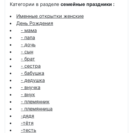
Категории в разделе
семейные праздники :
Именные открытки женские
День Рождения
- мама
- папа
- дочь
- сын
- брат
- сестра
- бабушка
- дедушка
- внучка
- внук
- племянник
- племянница
-дядя
-тётя
-тесть