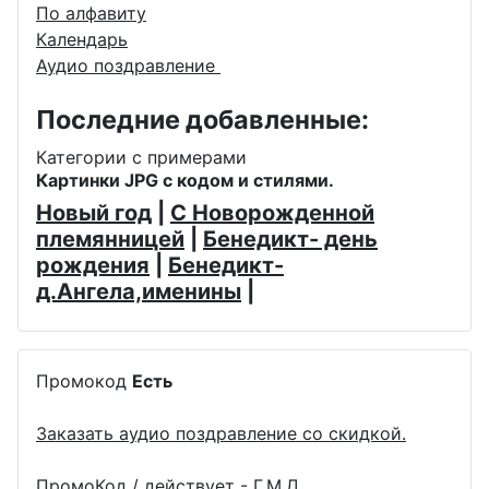
По алфавиту
Календарь
Аудио поздравление
Последние добавленные:
Категории с примерами
Картинки JPG с кодом и стилями.
Новый год
|
С Новорожденной
племянницей
|
Бенедикт- день
рождения
|
Бенедикт-
д.Ангела,именины
|
Промокод
Есть
Заказать аудио поздравление со скидкой.
ПромоКод / действует - Г.М.Д.