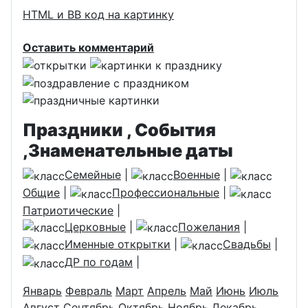
HTML и BB код на картинку
Оставить комментарий
Праздники , События
,Знаменательные даты
Семейные
|
Военные
|
Общие
|
Профессиональные
|
Патриотические
|
Церковные
|
Пожелания
|
Именные открытки
|
Свадьбы
|
ДР по годам
|
Январь
Февраль
Март
Апрель
Май
Июнь
Июль
Август
Сентябрь
Октябрь
Ноябрь
Декабрь