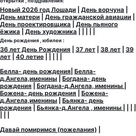
открытки , поздравления:
Новый 2026 год Лошади
|
День ворчуна
|
День матери
|
День гражданской авиации
|
День проектировщика
|
День пьяного
ёжика
|
День художника
| | | | |
День рождения , юбилеи :
36 лет День Рождения
|
37 лет
|
38 лет
|
39
лет
|
40 летие
| | | | |
Белла- день рождения
|
Белла-
д.Ангела,именины
|
Богдана- день
рождения
|
Богдана-д.Ангела, именины
|
Божена- день рождения
|
Божена-
д.Ангела,именины
|
Бьянка- день
рождения
|
Бьянка-д.Ангела , именины
| | | |
| | |
Давай помиримся (пожелания)
|