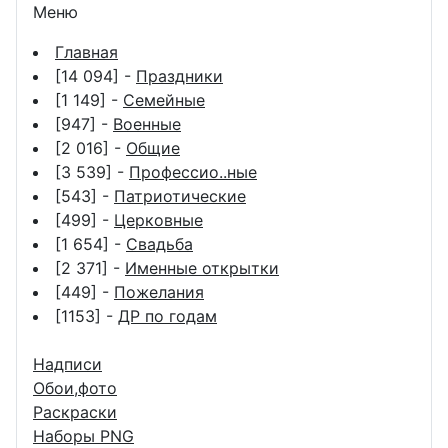
Меню
Главная
[14 094] -
Праздники
[1 149] -
Семейные
[947] -
Военные
[2 016] -
Общие
[3 539] -
Профессио..ные
[543] -
Патриотические
[499] -
Церковные
[1 654] -
Свадьба
[2 371] -
Именные открытки
[449] -
Пожелания
[1153] -
ДР по годам
Надписи
Обои,фото
Раскраски
Наборы PNG