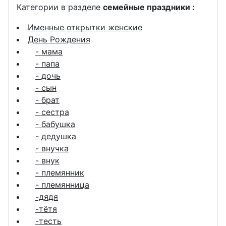
Категории в разделе
семейные праздники :
Именные открытки женские
День Рождения
- мама
- папа
- дочь
- сын
- брат
- сестра
- бабушка
- дедушка
- внучка
- внук
- племянник
- племянница
-дядя
-тётя
-тесть