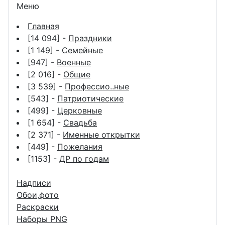
Меню
Главная
[14 094] -
Праздники
[1 149] -
Семейные
[947] -
Военные
[2 016] -
Общие
[3 539] -
Профессио..ные
[543] -
Патриотические
[499] -
Церковные
[1 654] -
Свадьба
[2 371] -
Именные открытки
[449] -
Пожелания
[1153] -
ДР по годам
Надписи
Обои,фото
Раскраски
Наборы PNG