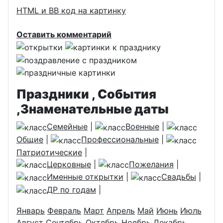
HTML и BB код на картинку
Оставить комментарий
Праздники , События
,Знаменательные даты
Семейные
|
Военные
|
Общие
|
Профессиональные
|
Патриотические
|
Церковные
|
Пожелания
|
Именные открытки
|
Свадьбы
|
ДР по годам
|
Январь
Февраль
Март
Апрель
Май
Июнь
Июль
Август
Сентябрь
Октябрь
Ноябрь
Декабрь