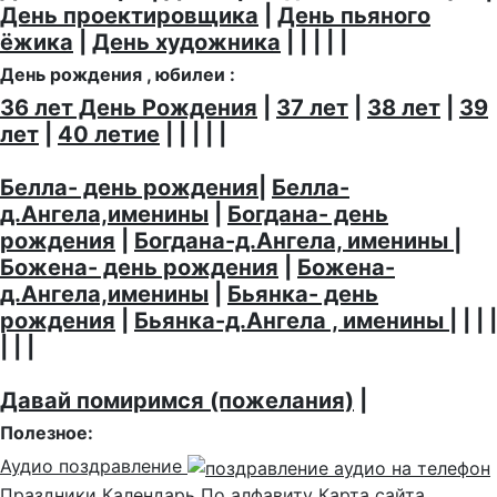
День проектировщика
|
День пьяного
ёжика
|
День художника
| | | | |
День рождения , юбилеи :
36 лет День Рождения
|
37 лет
|
38 лет
|
39
лет
|
40 летие
| | | | |
Белла- день рождения
|
Белла-
д.Ангела,именины
|
Богдана- день
рождения
|
Богдана-д.Ангела, именины
|
Божена- день рождения
|
Божена-
д.Ангела,именины
|
Бьянка- день
рождения
|
Бьянка-д.Ангела , именины
| | | |
| | |
Давай помиримся (пожелания)
|
Полезное:
Аудио поздравление
Праздники
Календарь
По алфавиту
Карта сайта