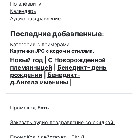
По алфавиту
Календарь
Аудио поздравление
Последние добавленные:
Категории с примерами
Картинки JPG с кодом и стилями.
Новый год
|
С Новорожденной
племянницей
|
Бенедикт- день
рождения
|
Бенедикт-
д.Ангела,именины
|
Промокод
Есть
Заказать аудио поздравление со скидкой.
ПромоКод / действует - Г.М.Д.