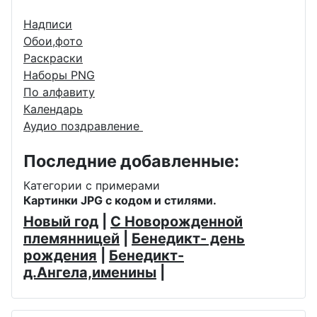
Надписи
Обои,фото
Раскраски
Наборы PNG
По алфавиту
Календарь
Аудио поздравление
Последние добавленные:
Категории с примерами
Картинки JPG с кодом и стилями.
Новый год
|
С Новорожденной
племянницей
|
Бенедикт- день
рождения
|
Бенедикт-
д.Ангела,именины
|