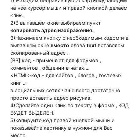
1) Находим понравившуюся картинку,наводим
на неё курсор мыши и правой кнопкой делаем
клик.
2)В выпавшем окне выбираем пункт
копировать адрес изображения
.
3)Нажимаем кнопку с необходимым кодом и в
выпавшем окне
вместо
слова
text
вставляем
скопированный адрес .
[BB] код - применяют для форумов ,
комментов , общении в чатах ...
<
HTML
>код - для сайтов , блогов , гостевых
книг ...
в социальных сетях чаше всего достаточно
просто вставить адрес рисунка.
4)Сделайте один клик по тексту в форме , КОД
БУДЕТ ВЫДЕЛЕН.
5)Копируйте код правой кнопкой мыши и
показывайте картинку в нужном для Вас
месте.