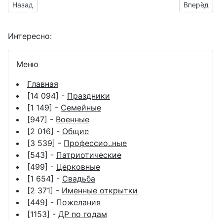
Предыдущий материал: поздравительные картинки с надпис
Следующий
Назад
Вперёд
Интересно:
Меню
Главная
[14 094] -
Праздники
[1 149] -
Семейные
[947] -
Военные
[2 016] -
Общие
[3 539] -
Профессио..ные
[543] -
Патриотические
[499] -
Церковные
[1 654] -
Свадьба
[2 371] -
Именные открытки
[449] -
Пожелания
[1153] -
ДР по годам