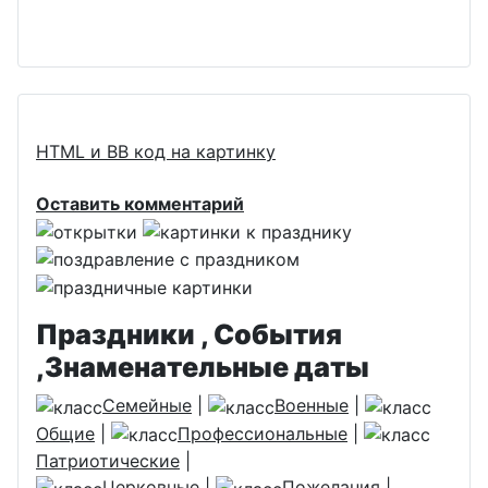
HTML и BB код на картинку
Оставить комментарий
Праздники , События
,Знаменательные даты
Семейные
|
Военные
|
Общие
|
Профессиональные
|
Патриотические
|
Церковные
|
Пожелания
|