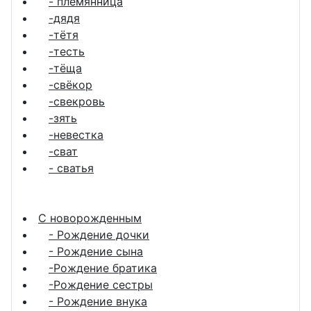
- племянница
-дядя
-тётя
-тесть
-тёща
-свёкор
-свекровь
-зять
-невестка
-сват
- сватья
С новорожденным
- Рождение дочки
- Рождение сына
-Рождение братика
-Рождение сестры
- Рождение внука