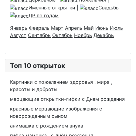
Именные открытки
|
Свадьбы
|
ДР по годам
|
Январь
Февраль
Март
Апрель
Май
Июнь
Июль
Август
Сентябрь
Октябрь
Ноябрь
Декабрь
Топ 10 открыток
Картинки с пожеланием здоровья , мира ,
красоты и доброты
мерцающие открытки-гифки с Днем рождения
красивые мерцающие изображения с
новорожденным сыном
анимашка с рождением внука
гифка мамочка , с днём рождения