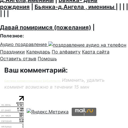
д.Ангела,именины
|
Бьянка- день
рождения
|
Бьянка-д.Ангела , именины
| | | |
| | |
Давай помиримся (пожелания)
|
Полезное:
Аудио поздравление
Праздники
Календарь
По алфавиту
Карта сайта
Оставить отзыв
Помощь
Ваш комментарий:
Изменить, удалить
Система комментирования SigComments
коммент возможно в течении 15 мин