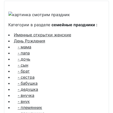
Категории в разделе
семейные праздники :
Именные открытки женские
День Рождения
- мама
- папа
- дочь
- сын
- брат
- сестра
- бабушка
- дедушка
- внучка
- внук
- племянник