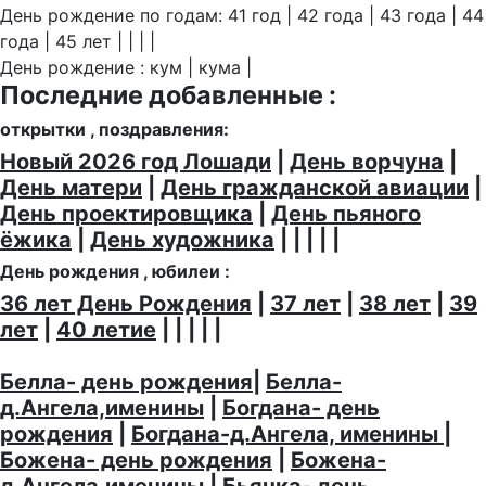
День рождение по годам: 41 год | 42 года | 43 года | 44
года | 45 лет | | | |
День рождение : кум | кума |
Последние добавленные :
открытки , поздравления:
Новый 2026 год Лошади
|
День ворчуна
|
День матери
|
День гражданской авиации
|
День проектировщика
|
День пьяного
ёжика
|
День художника
| | | | |
День рождения , юбилеи :
36 лет День Рождения
|
37 лет
|
38 лет
|
39
лет
|
40 летие
| | | | |
Белла- день рождения
|
Белла-
д.Ангела,именины
|
Богдана- день
рождения
|
Богдана-д.Ангела, именины
|
Божена- день рождения
|
Божена-