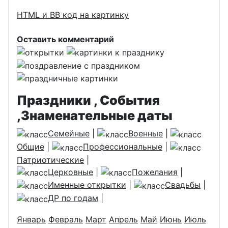
HTML и BB код на картинку
Оставить комментарий
Праздники , События
,Знаменательные даты
Семейные
|
Военные
|
Общие
|
Профессиональные
|
Патриотические
|
Церковные
|
Пожелания
|
Именные открытки
|
Свадьбы
|
ДР по годам
|
Январь
Февраль
Март
Апрель
Май
Июнь
Июль