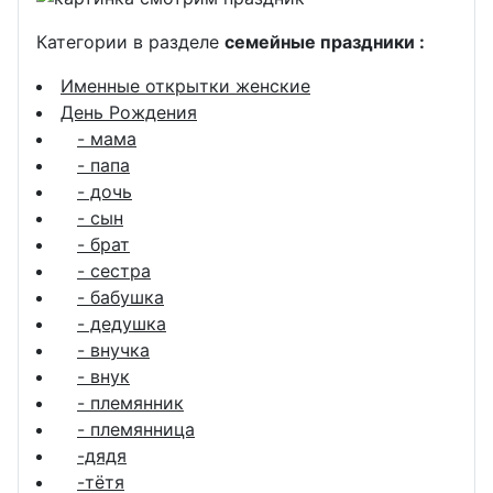
Категории в разделе
семейные праздники :
Именные открытки женские
День Рождения
- мама
- папа
- дочь
- сын
- брат
- сестра
- бабушка
- дедушка
- внучка
- внук
- племянник
- племянница
-дядя
-тётя