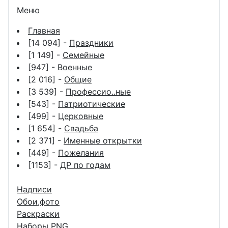
Меню
Главная
[14 094] -
Праздники
[1 149] -
Семейные
[947] -
Военные
[2 016] -
Общие
[3 539] -
Профессио..ные
[543] -
Патриотические
[499] -
Церковные
[1 654] -
Свадьба
[2 371] -
Именные открытки
[449] -
Пожелания
[1153] -
ДР по годам
Надписи
Обои,фото
Раскраски
Наборы PNG