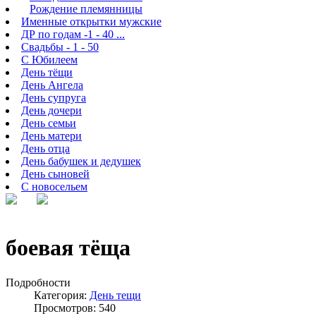
Рождение племянницы
Именные открытки мужские
ДР по годам -1 - 40 ...
Свадьбы - 1 - 50
С Юбилеем
День тёщи
День Ангела
День супруга
День дочери
День семьи
День матери
День отца
День бабушек и дедушек
День сыновей
С новосельем
боевая тёща
Подробности
Категория:
День тещи
Просмотров: 540