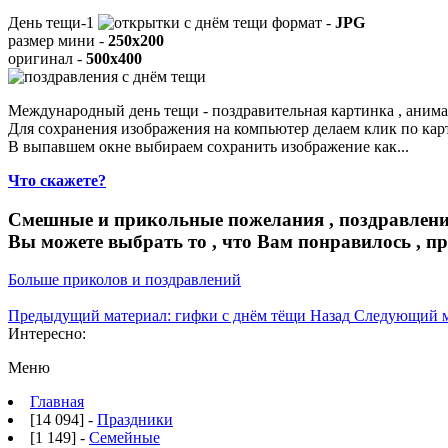
День тещи-1
формат -
JPG
размер мини -
250x200
оригинал -
500x400
Международный день тещи - поздравительная картинка , анима
Для сохранения изображения на компьютер делаем клик по ка
В выпавшем окне выбираем
сохранить изображение как...
Что скажете?
Смешные и прикольные пожелания , поздравлени
Вы можете выбрать то , что Вам понравилось , п
Больше приколов и поздравлений
Предыдущий материал: гифки с днём тёщи
Назад
Следующий м
Интересно:
Меню
Главная
[14 094] -
Праздники
[1 149] -
Семейные