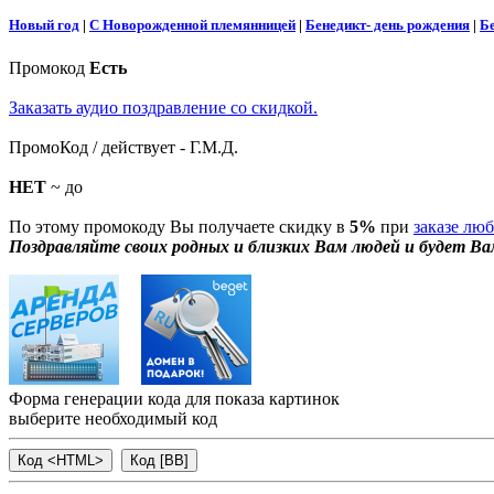
Новый год
|
С Новорожденной племянницей
|
Бенедикт- день рождения
|
Б
Промокод
Есть
Заказать аудио поздравление со скидкой.
ПромоКод / действует - Г.М.Д.
НЕТ
~ до
По этому промокоду Вы получаете скидку в
5%
при
заказе лю
Поздравляйте своих родных и близких Вам людей и будет Ва
Форма генерации кода для показа картинок
выберите необходимый код