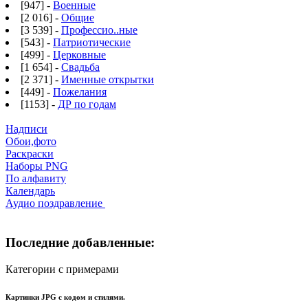
[947] -
Военные
[2 016] -
Общие
[3 539] -
Профессио..ные
[543] -
Патриотические
[499] -
Церковные
[1 654] -
Свадьба
[2 371] -
Именные открытки
[449] -
Пожелания
[1153] -
ДР по годам
Надписи
Обои,фото
Раскраски
Наборы PNG
По алфавиту
Календарь
Аудио поздравление
Последние добавленные:
Категории с примерами
Картинки JPG с кодом и стилями.