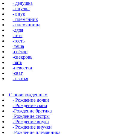
- дедушка
- внучка
- внук
- племянник
- племянница
-дядя
-тётя
-тесть
-тёща
-свёкор
-свекровь
-зять
-невестка
-сват
- сватья
С новорожденным
- Рождение дочки
- Рождение сына
-Рождение братика
-Рождение сестры
- Рождение внука
- Рождение внучки
-Рождение племянника