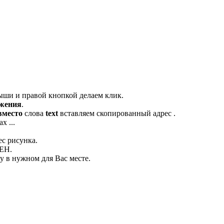
ыши и правой кнопкой делаем клик.
ажения
.
вместо
слова
text
вставляем скопированный адрес .
х ...
ес рисунка.
ЛЕН.
 в нужном для Вас месте.