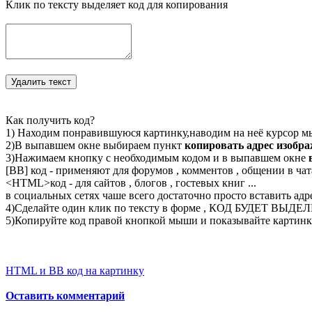
Клик по тексту выделяет код для копирования
Как получить код?
1) Находим понравившуюся картинку,наводим на неё курсор м
2)В выпавшем окне выбираем пункт
копировать адрес изобр
3)Нажимаем кнопку с необходимым кодом и в выпавшем окне
[BB] код - применяют для форумов , комментов , общении в чата
<
HTML
>код - для сайтов , блогов , гостевых книг ...
в социальных сетях чаше всего достаточно просто вставить адр
4)Сделайте один клик по тексту в форме , КОД БУДЕТ ВЫДЕ
5)Копируйте код правой кнопкой мыши и показывайте картинку
HTML и BB код на картинку
Оставить комментарий