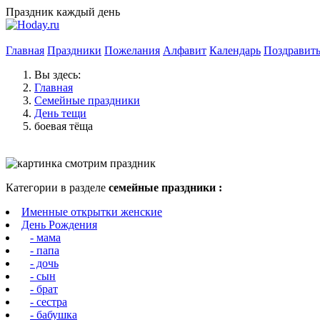
Праздник каждый день
Главная
Праздники
Пожелания
Алфавит
Календарь
Поздравит
Вы здесь:
Главная
Семейные праздники
День тещи
боевая тёща
Категории в разделе
семейные праздники :
Именные открытки женские
День Рождения
- мама
- папа
- дочь
- сын
- брат
- сестра
- бабушка