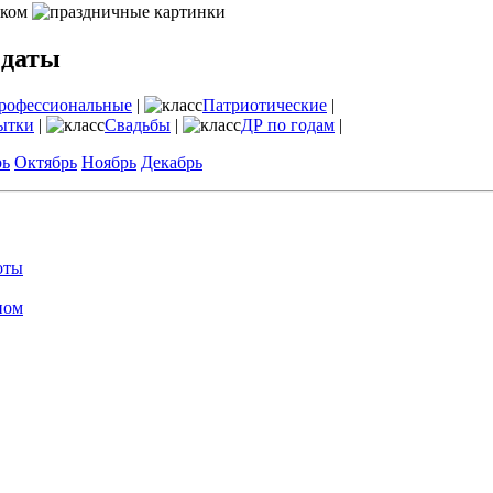
 даты
рофессиональные
|
Патриотические
|
ытки
|
Свадьбы
|
ДР по годам
|
рь
Октябрь
Ноябрь
Декабрь
оты
ном