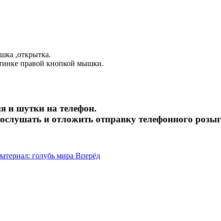
шка ,открытка.
ртинке правой кнопкой мышки.
я и шутки на телефон.
рослушать и отложить отправку телефонного розы
атериал: голубь мира
Вперёд