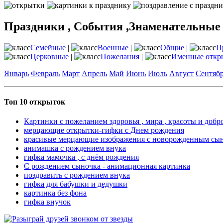
Праздники , События ,Знаменательные
Семейные
|
Военные
|
Общие
|
П
Церковные
|
Пожелания
|
Именные откр
Январь
Февраль
Март
Апрель
Май
Июнь
Июль
Август
Сентяб
Топ 10 открыток
Картинки с пожеланием здоровья , мира , красоты и добр
мерцающие открытки-гифки с Днем рождения
красивые мерцающие изображения с новорожденным сы
анимашка с рождением внука
гифка мамочка , с днём рождения
С рождением сыночка - анимационная картинка
поздравить с рождением внука
гифка для бабушки и дедушки
картинка без фона
гифка внучок