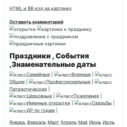
HTML и BB код на картинку
Оставить комментарий
Праздники , События
,Знаменательные даты
Семейные
|
Военные
|
Общие
|
Профессиональные
|
Патриотические
|
Церковные
|
Пожелания
|
Именные открытки
|
Свадьбы
|
ДР по годам
|
Январь
Февраль
Март
Апрель
Май
Июнь
Июль