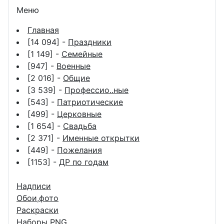
Меню
Главная
[14 094] -
Праздники
[1 149] -
Семейные
[947] -
Военные
[2 016] -
Общие
[3 539] -
Профессио..ные
[543] -
Патриотические
[499] -
Церковные
[1 654] -
Свадьба
[2 371] -
Именные открытки
[449] -
Пожелания
[1153] -
ДР по годам
Надписи
Обои,фото
Раскраски
Наборы PNG