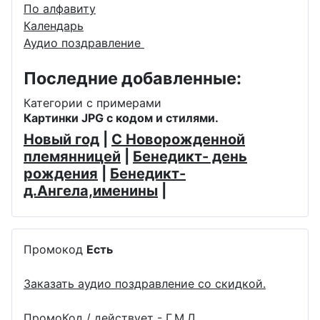
По алфавиту
Календарь
Аудио поздравление
Последние добавленные:
Категории с примерами
Картинки JPG с кодом и стилями.
Новый год
|
С Новорожденной
племянницей
|
Бенедикт- день
рождения
|
Бенедикт-
д.Ангела,именины
|
Промокод
Есть
Заказать аудио поздравление со скидкой.
ПромоКод / действует - Г.М.Д.