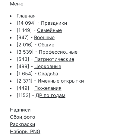
Меню
Главная
[14 094] -
Праздники
[1 149] -
Семейные
[947] -
Военные
[2 016] -
Общие
[3 539] -
Профессио..ные
[543] -
Патриотические
[499] -
Церковные
[1 654] -
Свадьба
[2 371] -
Именные открытки
[449] -
Пожелания
[1153] -
ДР по годам
Надписи
Обои,фото
Раскраски
Наборы PNG