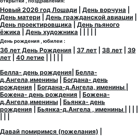
открытки , поздравления:
Новый 2026 год Лошади
|
День ворчуна
|
День матери
|
День гражданской авиации
|
День проектировщика
|
День пьяного
ёжика
|
День художника
| | | | |
День рождения , юбилеи :
36 лет День Рождения
|
37 лет
|
38 лет
|
39
лет
|
40 летие
| | | | |
Белла- день рождения
|
Белла-
д.Ангела,именины
|
Богдана- день
рождения
|
Богдана-д.Ангела, именины
|
Божена- день рождения
|
Божена-
д.Ангела,именины
|
Бьянка- день
рождения
|
Бьянка-д.Ангела , именины
| | | |
| | |
Давай помиримся (пожелания)
|