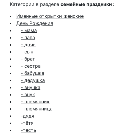
Категории в разделе
семейные праздники :
Именные открытки женские
День Рождения
- мама
- папа
- дочь
- сын
- брат
- сестра
- бабушка
- дедушка
- внучка
- внук
- племянник
- племянница
-дядя
-тётя
-тесть