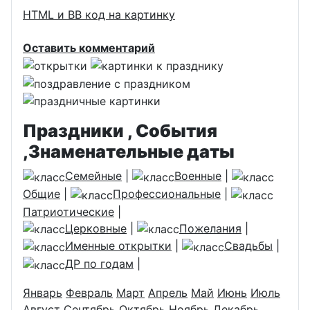
HTML и BB код на картинку
Оставить комментарий
Праздники , События
,Знаменательные даты
Семейные
|
Военные
|
Общие
|
Профессиональные
|
Патриотические
|
Церковные
|
Пожелания
|
Именные открытки
|
Свадьбы
|
ДР по годам
|
Январь
Февраль
Март
Апрель
Май
Июнь
Июль
Август
Сентябрь
Октябрь
Ноябрь
Декабрь