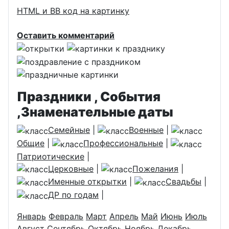
HTML и BB код на картинку
Оставить комментарий
Праздники , События
,Знаменательные даты
Семейные
|
Военные
|
Общие
|
Профессиональные
|
Патриотические
|
Церковные
|
Пожелания
|
Именные открытки
|
Свадьбы
|
ДР по годам
|
Январь
Февраль
Март
Апрель
Май
Июнь
Июль
Август
Сентябрь
Октябрь
Ноябрь
Декабрь