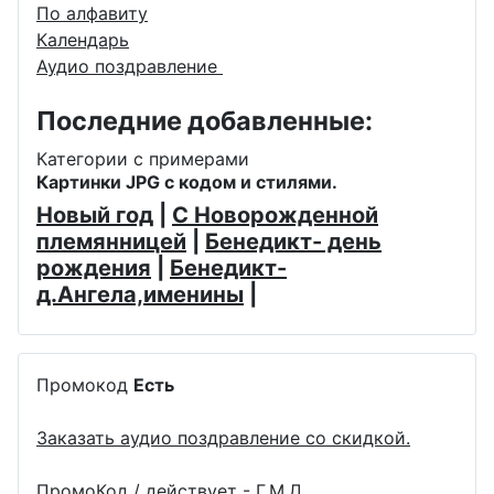
По алфавиту
Календарь
Аудио поздравление
Последние добавленные:
Категории с примерами
Картинки JPG с кодом и стилями.
Новый год
|
С Новорожденной
племянницей
|
Бенедикт- день
рождения
|
Бенедикт-
д.Ангела,именины
|
Промокод
Есть
Заказать аудио поздравление со скидкой.
ПромоКод / действует - Г.М.Д.