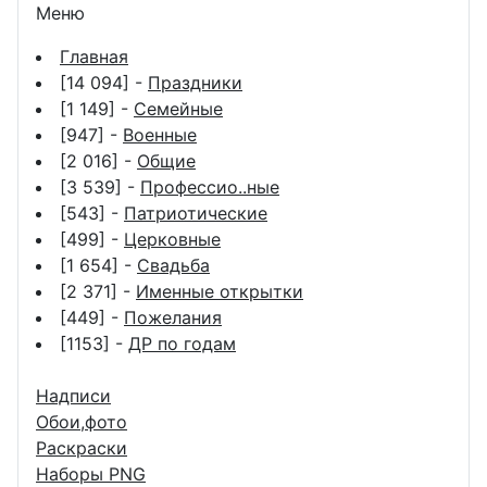
Меню
Главная
[14 094] -
Праздники
[1 149] -
Семейные
[947] -
Военные
[2 016] -
Общие
[3 539] -
Профессио..ные
[543] -
Патриотические
[499] -
Церковные
[1 654] -
Свадьба
[2 371] -
Именные открытки
[449] -
Пожелания
[1153] -
ДР по годам
Надписи
Обои,фото
Раскраски
Наборы PNG