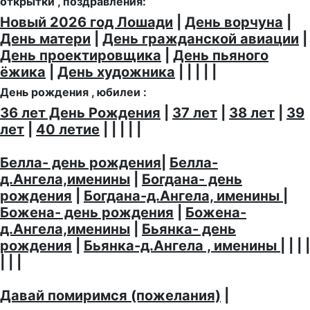
открытки , поздравления:
Новый 2026 год Лошади
|
День ворчуна
|
День матери
|
День гражданской авиации
|
День проектировщика
|
День пьяного
ёжика
|
День художника
| | | | |
День рождения , юбилеи :
36 лет День Рождения
|
37 лет
|
38 лет
|
39
лет
|
40 летие
| | | | |
Белла- день рождения
|
Белла-
д.Ангела,именины
|
Богдана- день
рождения
|
Богдана-д.Ангела, именины
|
Божена- день рождения
|
Божена-
д.Ангела,именины
|
Бьянка- день
рождения
|
Бьянка-д.Ангела , именины
| | | |
| | |
Давай помиримся (пожелания)
|