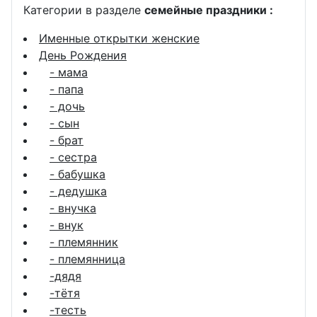
Категории в разделе
семейные праздники :
Именные открытки женские
День Рождения
- мама
- папа
- дочь
- сын
- брат
- сестра
- бабушка
- дедушка
- внучка
- внук
- племянник
- племянница
-дядя
-тётя
-тесть