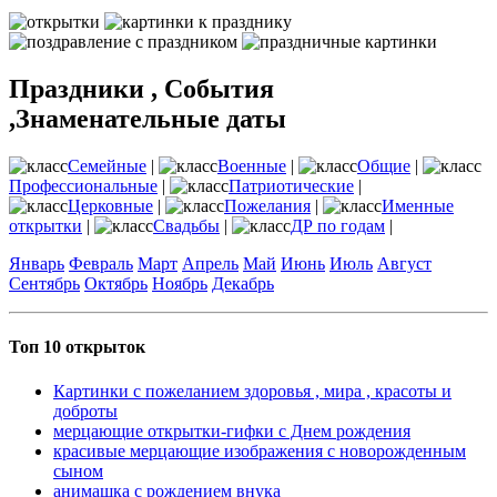
Праздники , События
,Знаменательные даты
Семейные
|
Военные
|
Общие
|
Профессиональные
|
Патриотические
|
Церковные
|
Пожелания
|
Именные
открытки
|
Свадьбы
|
ДР по годам
|
Январь
Февраль
Март
Апрель
Май
Июнь
Июль
Август
Сентябрь
Октябрь
Ноябрь
Декабрь
Топ 10 открыток
Картинки с пожеланием здоровья , мира , красоты и
доброты
мерцающие открытки-гифки с Днем рождения
красивые мерцающие изображения с новорожденным
сыном
анимашка с рождением внука