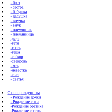
- брат
- сестра
- бабушка
- дедушка
- внучка
- внук
- племянник
- племянница
-дядя
-тётя
-тесть
-тёща
-свёкор
-свекровь
-зять
-невестка
-сват
- сватья
С новорожденным
- Рождение дочки
- Рождение сына
-Рождение братика
-Рождение сестры