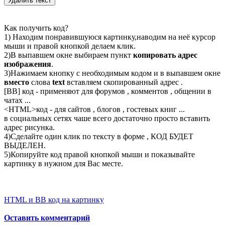
Как получить код?
1) Находим понравившуюся картинку,наводим на неё курсор
мыши и правой кнопкой делаем клик.
2)В выпавшем окне выбираем пункт
копировать адрес
изображения
.
3)Нажимаем кнопку с необходимым кодом и в выпавшем окне
вместо
слова
text
вставляем скопированный адрес .
[BB] код - применяют для форумов , комментов , общении в
чатах ...
<
HTML
>код - для сайтов , блогов , гостевых книг ...
в социальных сетях чаше всего достаточно просто вставить
адрес рисунка.
4)Сделайте один клик по тексту в форме , КОД БУДЕТ
ВЫДЕЛЕН.
5)Копируйте код правой кнопкой мыши и показывайте
картинку в нужном для Вас месте.
HTML и BB код на картинку
Оставить комментарий