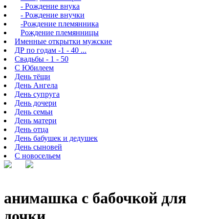
- Рождение внука
- Рождение внучки
-Рождение племянника
Рождение племянницы
Именные открытки мужские
ДР по годам -1 - 40 ...
Свадьбы - 1 - 50
С Юбилеем
День тёщи
День Ангела
День супруга
День дочери
День семьи
День матери
День отца
День бабушек и дедушек
День сыновей
С новосельем
анимашка с бабочкой для
дочки