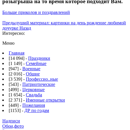
розыгрыша на то время которое подходит Вам.
Больше приколов и поздравлений
Предыдущий материал: картинки на день рождение любимой
дочурке
Назад
Интересно:
Меню
Главная
[14 094] -
Праздники
[1 149] -
Семейные
[947] -
Военные
[2 016] -
Общие
[3 539] -
Профессио..ные
[543] -
Патриотические
[499] -
Церковные
[1 654] -
Свадьба
[2 371] -
Именные открытки
[449] -
Пожелания
[1153] -
ДР по годам
Надписи
Обои,фото