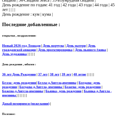
свадьба | 54-Свадьба Зевса | 55-Изумрудная свадьба |
День рождение по годам: 41 год | 42 года | 43 года | 44 года | 45
лет | | | |
День рождение : кум | кума |
Последние добавленные :
открытки , поздравления:
Новый 2026 год Лошади
|
День ворчуна
|
День матери
|
День
гражданской авиации
|
День проектировщика
|
День пьяного ёжика
|
День художника
| | | | |
День рождения , юбилеи :
36 лет День Рождения
|
37 лет
|
38 лет
|
39 лет
|
40 летие
| | | | |
Белла- день рождения
|
Белла-д.Ангела,именины
|
Богдана- день
рождения
|
Богдана-д.Ангела, именины
|
Божена- день рождения
|
Божена-д.Ангела,именины
|
Бьянка- день рождения
|
Бьянка-д.Ангела ,
именины
| | | | | | |
Давай помиримся (пожелания)
|
Полезное: