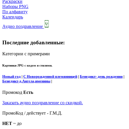
Раскраски
Наборы PNG
По алфавиту
Календарь
Аудио поздравление
Последние добавленные:
Категории с примерами
Картинки JPG с кодом и стилями.
Новый год
|
С Новорожденной племянницей
|
Бенедикт- день рождения
|
Бенедикт-д.Ангела,именины
|
Промокод
Есть
Заказать аудио поздравление со скидкой.
ПромоКод / действует - Г.М.Д.
НЕТ
~ до