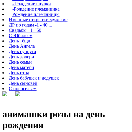
- Рождение внучки
-Рождение племянника
Рождение племянницы
Именные открытки мужские
ДР по годам -1 - 40 ...
Свадьбы - 1 - 50
С Юбилеем
День тёщи
День Ангела
День супруга
День дочери
День семьи
День матери
День отца
День бабушек и дедушек
День сыновей
С новосельем
анимашки розы на день
рождения