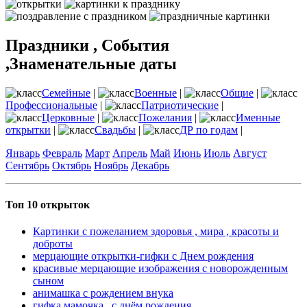
Праздники , События
,Знаменательные даты
Семейные
|
Военные
|
Общие
|
Профессиональные
|
Патриотические
|
Церковные
|
Пожелания
|
Именные
открытки
|
Свадьбы
|
ДР по годам
|
Январь
Февраль
Март
Апрель
Май
Июнь
Июль
Август
Сентябрь
Октябрь
Ноябрь
Декабрь
Топ 10 открыток
Картинки с пожеланием здоровья , мира , красоты и
доброты
мерцающие открытки-гифки с Днем рождения
красивые мерцающие изображения с новорожденным
сыном
анимашка с рождением внука
гифка мамочка , с днём рождения