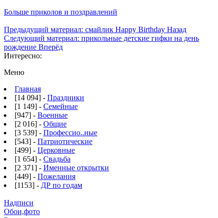
Больше приколов и поздравлений
Предыдущий материал: смайлик Happy Birthday
Назад
Следующий материал: прикольные детские гифки на день
рождение
Вперёд
Интересно:
Меню
Главная
[14 094] -
Праздники
[1 149] -
Семейные
[947] -
Военные
[2 016] -
Общие
[3 539] -
Профессио..ные
[543] -
Патриотические
[499] -
Церковные
[1 654] -
Свадьба
[2 371] -
Именные открытки
[449] -
Пожелания
[1153] -
ДР по годам
Надписи
Обои,фото