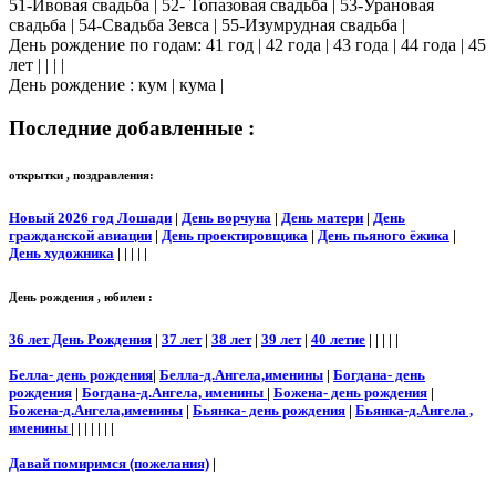
51-Ивовая свадьба | 52- Топазовая свадьба | 53-Урановая
свадьба | 54-Свадьба Зевса | 55-Изумрудная свадьба |
День рождение по годам: 41 год | 42 года | 43 года | 44 года | 45
лет | | | |
День рождение : кум | кума |
Последние добавленные :
открытки , поздравления:
Новый 2026 год Лошади
|
День ворчуна
|
День матери
|
День
гражданской авиации
|
День проектировщика
|
День пьяного ёжика
|
День художника
| | | | |
День рождения , юбилеи :
36 лет День Рождения
|
37 лет
|
38 лет
|
39 лет
|
40 летие
| | | | |
Белла- день рождения
|
Белла-д.Ангела,именины
|
Богдана- день
рождения
|
Богдана-д.Ангела, именины
|
Божена- день рождения
|
Божена-д.Ангела,именины
|
Бьянка- день рождения
|
Бьянка-д.Ангела ,
именины
| | | | | | |
Давай помиримся (пожелания)
|