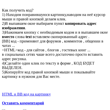
Как получить код?
1) Находим понравившуюся картинку,наводим на неё курсор
мыши и правой кнопкой делаем клик.
2)В выпавшем окне выбираем пункт
копировать адрес
изображения
.
3)Нажимаем кнопку с необходимым кодом и в выпавшем окне
вместо
слова
text
вставляем скопированный адрес .
[BB] код - применяют для форумов , комментов , общении в
чатах ...
<
HTML
>код - для сайтов , блогов , гостевых книг ...
в социальных сетях чаше всего достаточно просто вставить
адрес рисунка.
4)Сделайте один клик по тексту в форме , КОД БУДЕТ
ВЫДЕЛЕН.
5)Копируйте код правой кнопкой мыши и показывайте
картинку в нужном для Вас месте.
HTML и BB код на картинку
Оставить комментарий