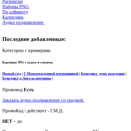
Раскраски
Наборы PNG
По алфавиту
Календарь
Аудио поздравление
Последние добавленные:
Категории с примерами
Картинки JPG с кодом и стилями.
Новый год
|
С Новорожденной племянницей
|
Бенедикт- день рождения
|
Бенедикт-д.Ангела,именины
|
Промокод
Есть
Заказать аудио поздравление со скидкой.
ПромоКод / действует - Г.М.Д.
НЕТ
~ до