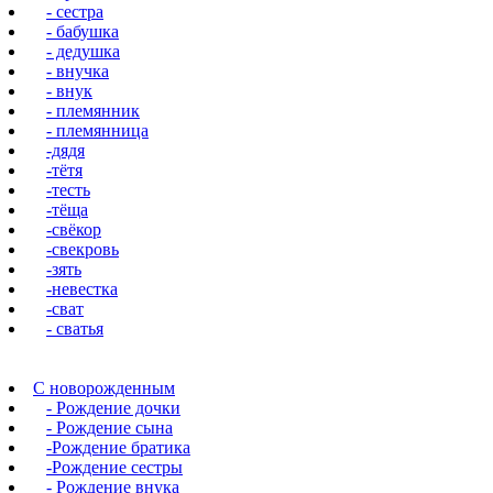
- сестра
- бабушка
- дедушка
- внучка
- внук
- племянник
- племянница
-дядя
-тётя
-тесть
-тёща
-свёкор
-свекровь
-зять
-невестка
-сват
- сватья
С новорожденным
- Рождение дочки
- Рождение сына
-Рождение братика
-Рождение сестры
- Рождение внука