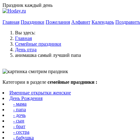
Праздник каждый день
Главная
Праздники
Пожелания
Алфавит
Календарь
Поздравит
Вы здесь:
Главная
Семейные праздники
День отца
анимашка самый лучший папа
Категории в разделе
семейные праздники :
Именные открытки женские
День Рождения
- мама
- папа
- дочь
- сын
- брат
- сестра
- бабушка