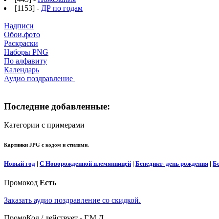
[1153] -
ДР по годам
Надписи
Обои,фото
Раскраски
Наборы PNG
По алфавиту
Календарь
Аудио поздравление
Последние добавленные:
Категории с примерами
Картинки JPG с кодом и стилями.
Новый год
|
С Новорожденной племянницей
|
Бенедикт- день рождения
|
Б
Промокод
Есть
Заказать аудио поздравление со скидкой.
ПромоКод / действует - Г.М.Д.