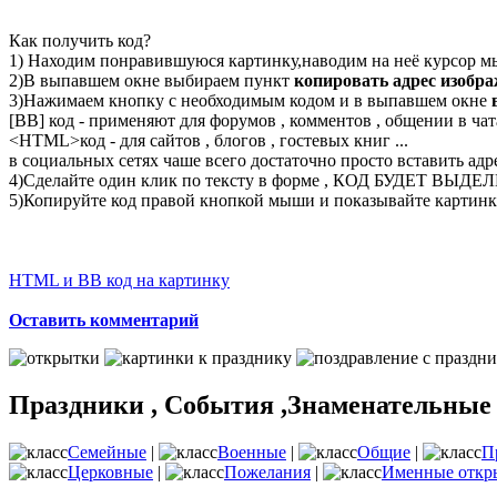
Как получить код?
1) Находим понравившуюся картинку,наводим на неё курсор м
2)В выпавшем окне выбираем пункт
копировать адрес изобр
3)Нажимаем кнопку с необходимым кодом и в выпавшем окне
[BB] код - применяют для форумов , комментов , общении в чата
<
HTML
>код - для сайтов , блогов , гостевых книг ...
в социальных сетях чаше всего достаточно просто вставить адр
4)Сделайте один клик по тексту в форме , КОД БУДЕТ ВЫДЕ
5)Копируйте код правой кнопкой мыши и показывайте картинку
HTML и BB код на картинку
Оставить комментарий
Праздники , События ,Знаменательные
Семейные
|
Военные
|
Общие
|
П
Церковные
|
Пожелания
|
Именные откр