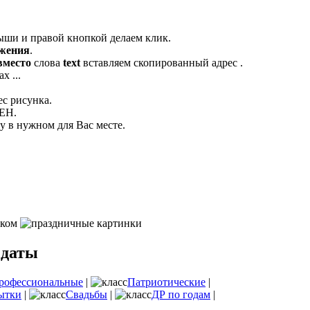
ыши и правой кнопкой делаем клик.
ажения
.
вместо
слова
text
вставляем скопированный адрес .
х ...
ес рисунка.
ЛЕН.
 в нужном для Вас месте.
 даты
рофессиональные
|
Патриотические
|
ытки
|
Свадьбы
|
ДР по годам
|