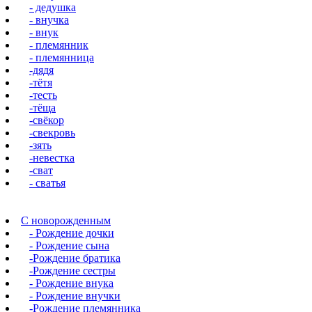
- дедушка
- внучка
- внук
- племянник
- племянница
-дядя
-тётя
-тесть
-тёща
-свёкор
-свекровь
-зять
-невестка
-сват
- сватья
С новорожденным
- Рождение дочки
- Рождение сына
-Рождение братика
-Рождение сестры
- Рождение внука
- Рождение внучки
-Рождение племянника