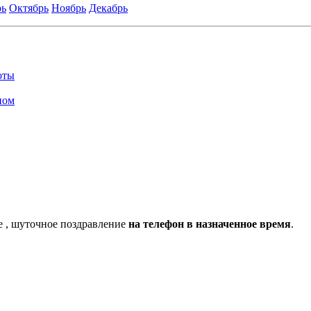
рь
Октябрь
Ноябрь
Декабрь
оты
ном
е , шуточное поздравление
на телефон в назначенное время
.