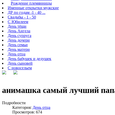
Рождение племянницы
Именные открытки мужские
ДР по годам -1 - 40 ...
Свадьбы - 1 - 50
С Юбилеем
День тёщи
День Ангела
День супруга
День дочери
День семьи
День матери
День отца
День бабушек и дедушек
День сыновей
С новосельем
анимашка самый лучший пап
Подробности
Категория:
День отца
Просмотров: 674