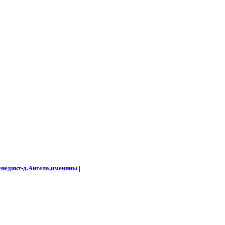
енедикт-д.Ангела,именины
|