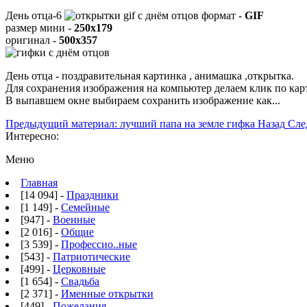
День отца-6
формат -
GIF
размер мини -
250x179
оригинал -
500x357
День отца - поздравительная картинка , анимашка ,открытка.
Для сохранения изображения на компьютер делаем клик по ка
В выпавшем окне выбираем
сохранить изображение как...
Предыдущий материал: лучший папа на земле гифка
Назад
Сле
Интересно:
Меню
Главная
[14 094] -
Праздники
[1 149] -
Семейные
[947] -
Военные
[2 016] -
Общие
[3 539] -
Профессио..ные
[543] -
Патриотические
[499] -
Церковные
[1 654] -
Свадьба
[2 371] -
Именные открытки
[449] -
Пожелания