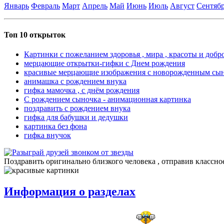
Январь
Февраль
Март
Апрель
Май
Июнь
Июль
Август
Сентяб
Топ 10 открыток
Картинки с пожеланием здоровья , мира , красоты и добр
мерцающие открытки-гифки с Днем рождения
красивые мерцающие изображения с новорожденным сы
анимашка с рождением внука
гифка мамочка , с днём рождения
С рождением сыночка - анимационная картинка
поздравить с рождением внука
гифка для бабушки и дедушки
картинка без фона
гифка внучок
Поздравить оригинально близкого человека , отправив классно
Информация о разделах