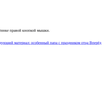
ртинке правой кнопкой мышки.
дующий материал: особенный папа с праздником отца
Вперёд