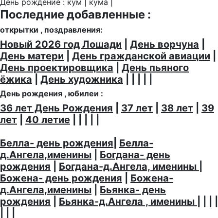
День рождение : кум | кума |
Последние добавленные :
открытки , поздравления:
Новый 2026 год Лошади
|
День ворчуна
|
День матери
|
День гражданской авиации
|
День проектировщика
|
День пьяного
ёжика
|
День художника
| | | | |
День рождения , юбилеи :
36 лет День Рождения
|
37 лет
|
38 лет
|
39
лет
|
40 летие
| | | | |
Белла- день рождения
|
Белла-
д.Ангела,именины
|
Богдана- день
рождения
|
Богдана-д.Ангела, именины
|
Божена- день рождения
|
Божена-
д.Ангела,именины
|
Бьянка- день
рождения
|
Бьянка-д.Ангела , именины
| | | |
| | |