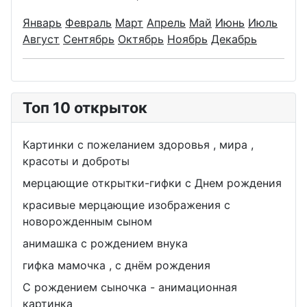
Январь
Февраль
Март
Апрель
Май
Июнь
Июль
Август
Сентябрь
Октябрь
Ноябрь
Декабрь
Топ 10 открыток
Картинки с пожеланием здоровья , мира ,
красоты и доброты
мерцающие открытки-гифки с Днем рождения
красивые мерцающие изображения с
новорожденным сыном
анимашка с рождением внука
гифка мамочка , с днём рождения
С рождением сыночка - анимационная
картинка