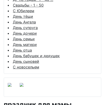
Свадьбы - 1 - 50
С Юбилеем
День тёщи
День Ангела
День супруга
День дочери
День семьи
День матери
День отца
День бабушек и дедушек
День сыновей
С новосельем
праздник для мамы