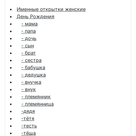
Именные открытки женские
День Рождения
- мама
- папа
- дочь
- сын
- брат
- сестра
- бабушка
- дедушка
- внучка
- внук
- племянник
- племянница
-дядя
-тётя
-тесть
-тёща