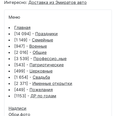
Интересно:
Доставка из Эмиратов авто
Меню
Главная
[14 094] -
Праздники
[1 149] -
Семейные
[947] -
Военные
[2 016] -
Общие
[3 539] -
Профессио..ные
[543] -
Патриотические
[499] -
Церковные
[1 654] -
Свадьба
[2 371] -
Именные открытки
[449] -
Пожелания
[1153] -
ДР по годам
Надписи
Обои,фото