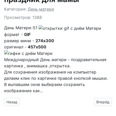
Подробности
Категория:
День матери
Просмотров: 1388
День Матери-51
формат -
GIF
размер мини -
274x300
оригинал -
457x500
Международный День матери - поздравительная
картинка , анимашка ,открытка.
Для сохранения изображения на компьютер
делаем клик по картинке правой кнопкой мышки.
В выпавшем окне выбираем
сохранить
изображение как...
Предыдущий материал: поздравление для мамы открытка
Следующий
Назад
Вперёд