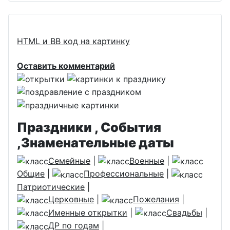
HTML и BB код на картинку
Оставить комментарий
Праздники , События
,Знаменательные даты
Семейные
|
Военные
|
Общие
|
Профессиональные
|
Патриотические
|
Церковные
|
Пожелания
|
Именные открытки
|
Свадьбы
|
ДР по годам
|