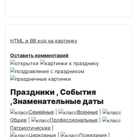
HTML и BB код на картинку
Оставить комментарий
Праздники , События
,Знаменательные даты
Семейные
|
Военные
|
Общие
|
Профессиональные
|
Патриотические
|
Церковные
|
Пожелания
|