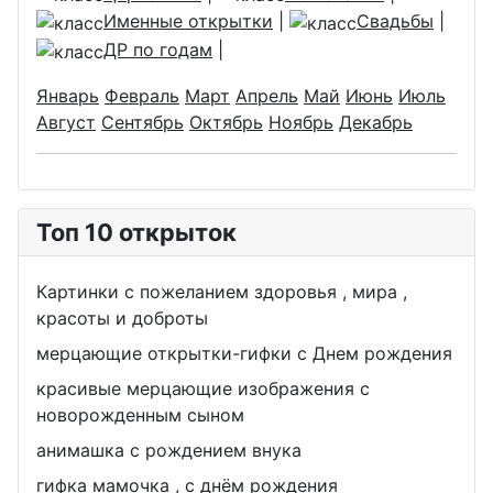
Именные открытки
|
Свадьбы
|
ДР по годам
|
Январь
Февраль
Март
Апрель
Май
Июнь
Июль
Август
Сентябрь
Октябрь
Ноябрь
Декабрь
Топ 10 открыток
Картинки с пожеланием здоровья , мира ,
красоты и доброты
мерцающие открытки-гифки с Днем рождения
красивые мерцающие изображения с
новорожденным сыном
анимашка с рождением внука
гифка мамочка , с днём рождения