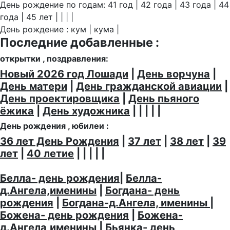
День рождение по годам: 41 год | 42 года | 43 года | 44
года | 45 лет | | | |
День рождение : кум | кума |
Последние добавленные :
открытки , поздравления:
Новый 2026 год Лошади
|
День ворчуна
|
День матери
|
День гражданской авиации
|
День проектировщика
|
День пьяного
ёжика
|
День художника
| | | | |
День рождения , юбилеи :
36 лет День Рождения
|
37 лет
|
38 лет
|
39
лет
|
40 летие
| | | | |
Белла- день рождения
|
Белла-
д.Ангела,именины
|
Богдана- день
рождения
|
Богдана-д.Ангела, именины
|
Божена- день рождения
|
Божена-
д.Ангела,именины
|
Бьянка- день