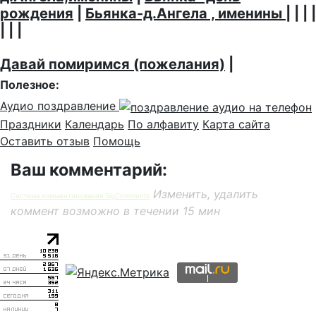
рождения
|
Бьянка-д.Ангела , именины
| | | |
| | |
Давай помиримся (пожелания)
|
Полезное:
Аудио поздравление
Праздники
Календарь
По алфавиту
Карта сайта
Оставить отзыв
Помощь
Ваш комментарий:
Изменить, удалить
Система комментирования SigComments
коммент возможно в течении 15 мин