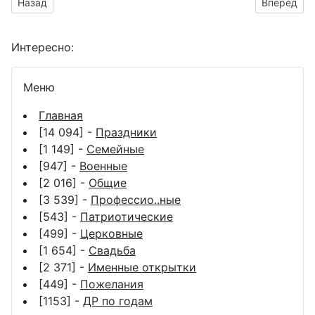
Предыдущий материал: gif Happy Mother's Day
Следующий
Назад
Вперёд
Интересно:
Меню
Главная
[14 094] -
Праздники
[1 149] -
Семейные
[947] -
Военные
[2 016] -
Общие
[3 539] -
Профессио..ные
[543] -
Патриотические
[499] -
Церковные
[1 654] -
Свадьба
[2 371] -
Именные открытки
[449] -
Пожелания
[1153] -
ДР по годам