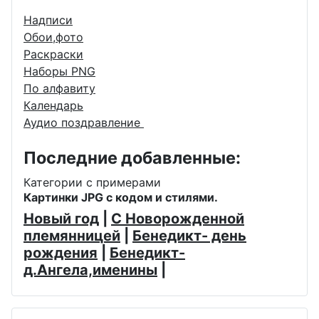
Надписи
Обои,фото
Раскраски
Наборы PNG
По алфавиту
Календарь
Аудио поздравление
Последние добавленные:
Категории с примерами
Картинки JPG с кодом и стилями.
Новый год
|
С Новорожденной
племянницей
|
Бенедикт- день
рождения
|
Бенедикт-
д.Ангела,именины
|