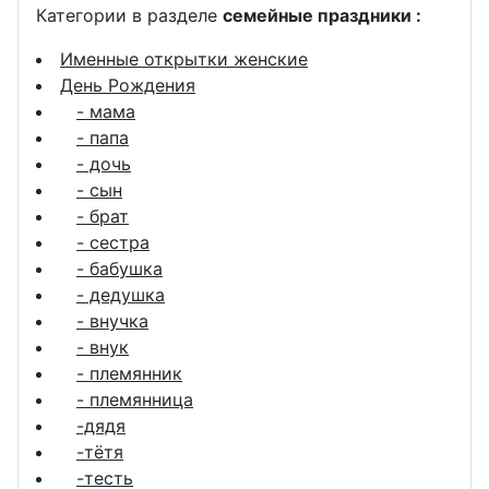
Категории в разделе
семейные праздники :
Именные открытки женские
День Рождения
- мама
- папа
- дочь
- сын
- брат
- сестра
- бабушка
- дедушка
- внучка
- внук
- племянник
- племянница
-дядя
-тётя
-тесть