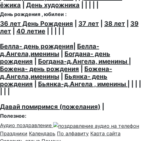
ёжика
|
День художника
| | | | |
День рождения , юбилеи :
36 лет День Рождения
|
37 лет
|
38 лет
|
39
лет
|
40 летие
| | | | |
Белла- день рождения
|
Белла-
д.Ангела,именины
|
Богдана- день
рождения
|
Богдана-д.Ангела, именины
|
Божена- день рождения
|
Божена-
д.Ангела,именины
|
Бьянка- день
рождения
|
Бьянка-д.Ангела , именины
| | | |
| | |
Давай помиримся (пожелания)
|
Полезное:
Аудио поздравление
Праздники
Календарь
По алфавиту
Карта сайта