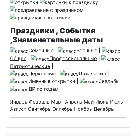
Праздники , События
,Знаменательные даты
Семейные
|
Военные
|
Общие
|
Профессиональные
|
Патриотические
|
Церковные
|
Пожелания
|
Именные открытки
|
Свадьбы
|
ДР по годам
|
Январь
Февраль
Март
Апрель
Май
Июнь
Июль
Август
Сентябрь
Октябрь
Ноябрь
Декабрь