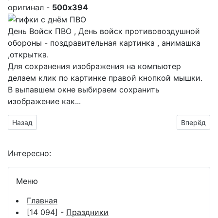
оригинал -
500x394
День Войск ПВО , День войск противовоздушной
обороны - поздравительная картинка , анимашка
,открытка.
Для сохранения изображения на компьютер
делаем клик по картинке правой кнопкой мышки.
В выпавшем окне выбираем
сохранить
изображение как...
Предыдущий материал: анимация День войск противовозду
Следующий
Назад
Вперёд
Интересно:
Меню
Главная
[14 094] -
Праздники