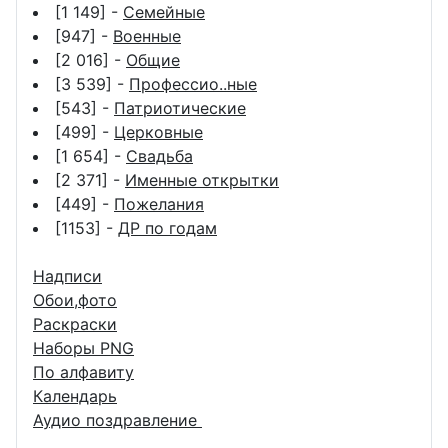
[1 149] -
Семейные
[947] -
Военные
[2 016] -
Общие
[3 539] -
Профессио..ные
[543] -
Патриотические
[499] -
Церковные
[1 654] -
Свадьба
[2 371] -
Именные открытки
[449] -
Пожелания
[1153] -
ДР по годам
Надписи
Обои,фото
Раскраски
Наборы PNG
По алфавиту
Календарь
Аудио поздравление