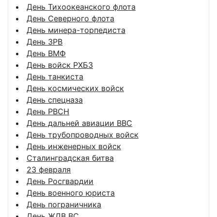
День Тихоокеанского флота
День Северного флота
День минера-торпедиста
День ЗРВ
День ВМФ
День войск РХБЗ
День танкиста
День космических войск
День спецназа
День РВСН
День дальней авиации ВВС
День трубопроводных войск
День инженерных войск
Сталинградская битва
23 февраля
День Росгвардии
День военного юриста
День пограничника
День ЖДВ ВС