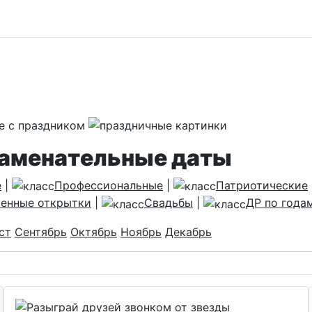
наменательные даты
е
|
Профессиональные
|
Патриотические
енные открытки
|
Свадьбы
|
ДР по года
ст
Сентябрь
Октябрь
Ноябрь
Декабрь