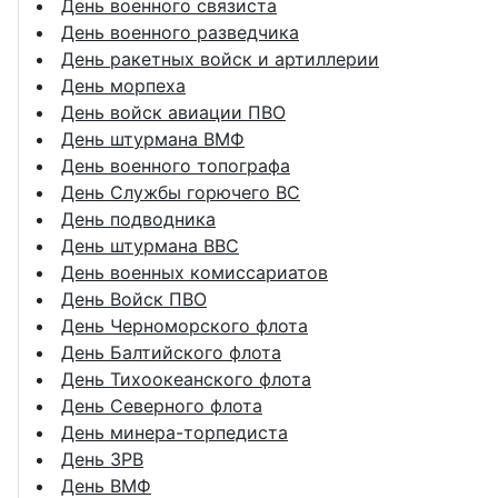
День военного связиста
День военного разведчика
День ракетных войск и артиллерии
День морпеха
День войск авиации ПВО
День штурмана ВМФ
День военного топографа
День Службы горючего ВС
День подводника
День штурмана ВВС
День военных комиссариатов
День Войск ПВО
День Черноморского флота
День Балтийского флота
День Тихоокеанского флота
День Северного флота
День минера-торпедиста
День ЗРВ
День ВМФ