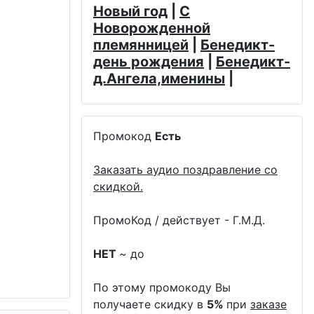
Новый год
|
С
Новорожденной
племянницей
|
Бенедикт-
день рождения
|
Бенедикт-
д.Ангела,именины
|
Промокод
Есть
Заказать аудио поздравление со
скидкой.
ПромоКод / действует - Г.М.Д.
НЕТ
~ до
По этому промокоду Вы
получаете скидку в
5%
при
заказе