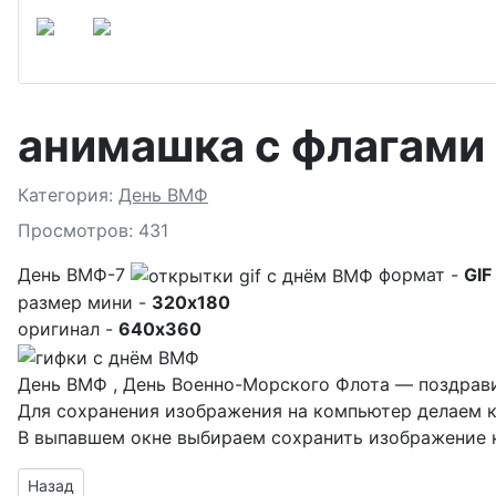
анимашка с флагами
Подробности
Категория:
День ВМФ
Просмотров: 431
День ВМФ-7
формат -
GIF
размер мини -
320x180
оригинал -
640x360
День ВМФ , День Военно-Морского Флота — поздрави
Для сохранения изображения на компьютер делаем к
В выпавшем окне выбираем
сохранить изображение к
Предыдущий материал: гифка с праздником ВМФ
Назад