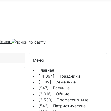
Поиск
Меню
Главная
[14 094] -
Праздники
[1 149] -
Семейные
[947] -
Военные
[2 016] -
Общие
[3 539] -
Профессио..ные
[543] -
Патриотические