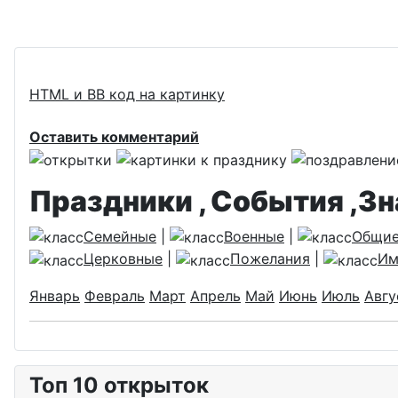
HTML и BB код на картинку
Оставить комментарий
Праздники , События ,З
Семейные
|
Военные
|
Общи
Церковные
|
Пожелания
|
Им
Январь
Февраль
Март
Апрель
Май
Июнь
Июль
Авгу
Топ 10 открыток