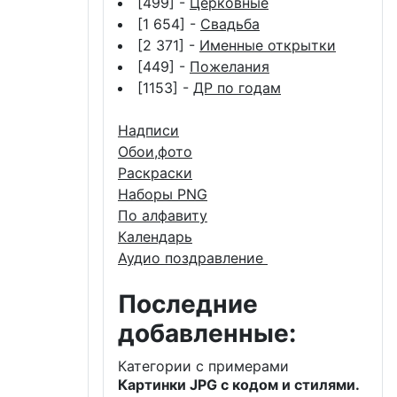
[499] -
Церковные
[1 654] -
Свадьба
[2 371] -
Именные открытки
[449] -
Пожелания
[1153] -
ДР по годам
Надписи
Обои,фото
Раскраски
Наборы PNG
По алфавиту
Календарь
Аудио поздравление
Последние
добавленные:
Категории с примерами
Картинки JPG с кодом и стилями.