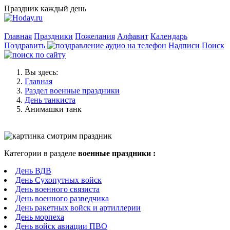
Праздник каждый день
Главная
Праздники
Пожелания
Алфавит
Календарь
Поздравить
Надписи
Поиск
Вы здесь:
Главная
Раздел военные праздники
День танкиста
Анимашки танк
Категории в разделе
военные праздники :
День ВДВ
День Сухопутных войск
День военного связиста
День военного разведчика
День ракетных войск и артиллерии
День морпеха
День войск авиации ПВО