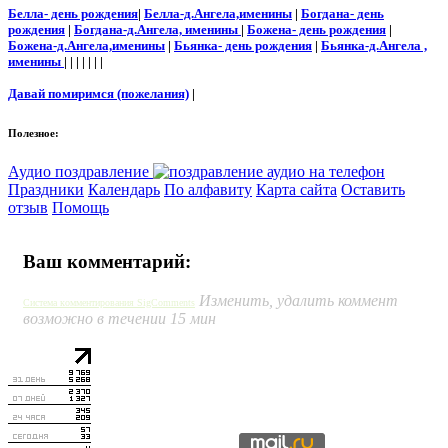
Белла- день рождения
|
Белла-д.Ангела,именины
|
Богдана- день
рождения
|
Богдана-д.Ангела, именины
|
Божена- день рождения
|
Божена-д.Ангела,именины
|
Бьянка- день рождения
|
Бьянка-д.Ангела ,
именины
| | | | | | |
Давай помиримся (пожелания)
|
Полезное:
Аудио поздравление
Праздники
Календарь
По алфавиту
Карта сайта
Оставить
отзыв
Помощь
Ваш комментарий:
Изменить, удалить коммент
Система комментирования SigComments
возможно в течении 15 мин