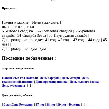
Праздники:
Имена мужские: | Имена женские: |
именные открытки
51-Ивовая свадьба | 52- Топазовая свадьба | 53-Урановая
свадьба | 54-Свадьба Зевса | 55-Изумрудная свадьба |
День рождение по годам: 41 год | 42 года | 43 года | 44 года | 45
лет | | | |
День рождение : кум | кума |
Последние добавленные :
открытки , поздравления:
Новый 2026 год Лошади
|
День ворчуна
|
День матери
|
День
гражданской авиации
|
День проектировщика
|
День пьяного ёжика
|
День художника
| | | | |
День рождения , юбилеи :
36 лет День Рождения
|
37 лет
|
38 лет
|
39 лет
|
40 летие
| | | | |