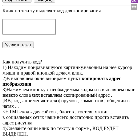
Клик по тексту выделяет код для копирования
Как получить код?
1) Находим понравившуюся картинку,наводим на неё курсор
мыши и правой кнопкой делаем клик.
2)В выпавшем окне выбираем пункт
копировать адрес
изображения
.
3)Нажимаем кнопку с необходимым кодом и в выпавшем окне
вместо
слова
text
вставляем скопированный адрес .
[BB] код - применяют для форумов , комментов , общении в
чатах ...
<
HTML
>код - для сайтов , блогов , гостевых книг ...
в социальных сетях чаше всего достаточно просто вставить
адрес рисунка.
4)Сделайте один клик по тексту в форме , КОД БУДЕТ
ВЫДЕЛЕН.