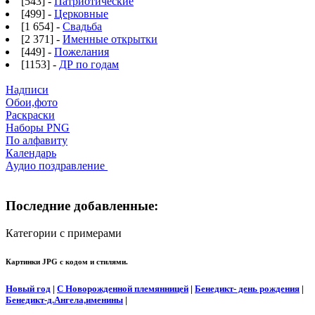
[543] -
Патриотические
[499] -
Церковные
[1 654] -
Свадьба
[2 371] -
Именные открытки
[449] -
Пожелания
[1153] -
ДР по годам
Надписи
Обои,фото
Раскраски
Наборы PNG
По алфавиту
Календарь
Аудио поздравление
Последние добавленные:
Категории с примерами
Картинки JPG с кодом и стилями.
Новый год
|
С Новорожденной племянницей
|
Бенедикт- день рождения
|
Бенедикт-д.Ангела,именины
|