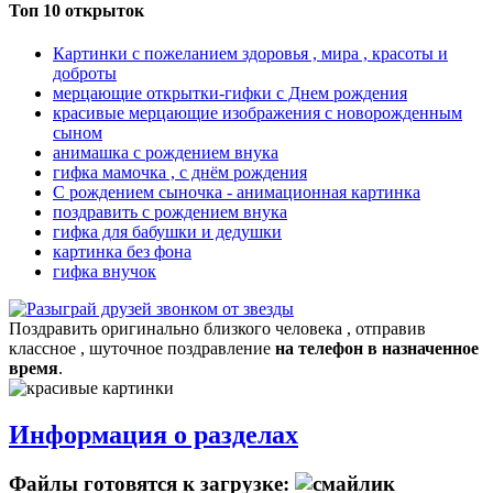
Топ 10 открыток
Картинки с пожеланием здоровья , мира , красоты и
доброты
мерцающие открытки-гифки с Днем рождения
красивые мерцающие изображения с новорожденным
сыном
анимашка с рождением внука
гифка мамочка , с днём рождения
С рождением сыночка - анимационная картинка
поздравить с рождением внука
гифка для бабушки и дедушки
картинка без фона
гифка внучок
Поздравить оригинально близкого человека , отправив
классное , шуточное поздравление
на телефон в назначенное
время
.
Информация о разделах
Файлы готовятся к загрузке: