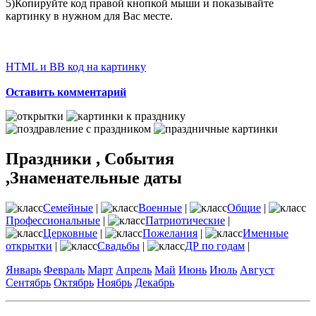
5)Копируйте код правой кнопкой мыши и показывайте
картинку в нужном для Вас месте.
HTML и BB код на картинку
Оставить комментарий
Праздники , События
,Знаменательные даты
Семейные
|
Военные
|
Общие
|
Профессиональные
|
Патриотические
|
Церковные
|
Пожелания
|
Именные
открытки
|
Свадьбы
|
ДР по годам
|
Январь
Февраль
Март
Апрель
Май
Июнь
Июль
Август
Сентябрь
Октябрь
Ноябрь
Декабрь