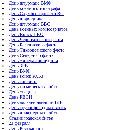
День штурмана ВМФ
День военного топографа
День Службы горючего ВС
День подводника
День штурмана ВВС
День военных комиссариатов
День Войск ПВО
День Черноморского флота
День Балтийского флота
День Тихоокеанского флота
День Северного флота
День минера-торпедиста
День ЗРВ
День ВМФ
День войск РХБЗ
День танкиста
День космических войск
День спецназа
День РВСН
День дальней авиации ВВС
День трубопроводных войск
День инженерных войск
Сталинградская битва
23 февраля
День Росгвардии