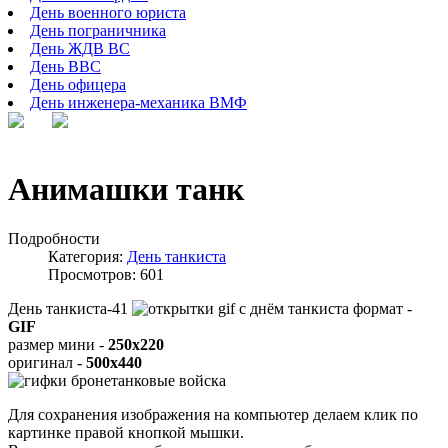
День военного юриста
День пограничника
День ЖДВ ВС
День ВВС
День офицера
День инженера-механика ВМФ
Анимашки танк
Подробности
Категория:
День танкиста
Просмотров: 601
День танкиста-41
формат -
GIF
размер мини -
250x220
оригинал -
500x440
Для сохранения изображения на компьютер делаем клик по
картинке правой кнопкой мышки.