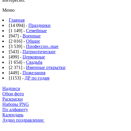
Интересно:
Меню
Главная
[14 094] -
Праздники
[1 149] -
Семейные
[947] -
Военные
[2 016] -
Общие
[3 539] -
Профессио..ные
[543] -
Патриотические
[499] -
Церковные
[1 654] -
Свадьба
[2 371] -
Именные открытки
[449] -
Пожелания
[1153] -
ДР по годам
Надписи
Обои,фото
Раскраски
Наборы PNG
По алфавиту
Календарь
Аудио поздравление