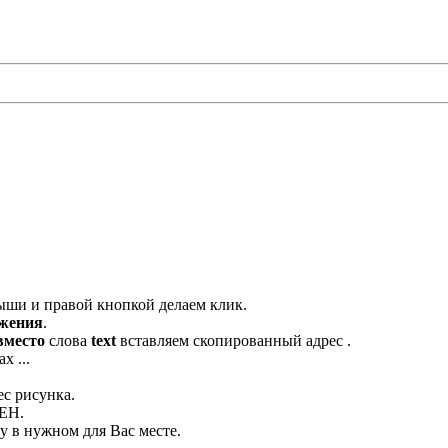
ыши и правой кнопкой делаем клик.
ажения
.
вместо
слова
text
вставляем скопированный адрес .
х ...
ес рисунка.
ЛЕН.
 в нужном для Вас месте.