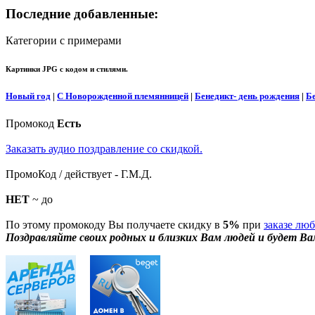
Последние добавленные:
Категории с примерами
Картинки JPG с кодом и стилями.
Новый год
|
С Новорожденной племянницей
|
Бенедикт- день рождения
|
Б
Промокод
Есть
Заказать аудио поздравление со скидкой.
ПромоКод / действует - Г.М.Д.
НЕТ
~ до
По этому промокоду Вы получаете скидку в
5%
при
заказе лю
Поздравляйте своих родных и близких Вам людей и будет Ва