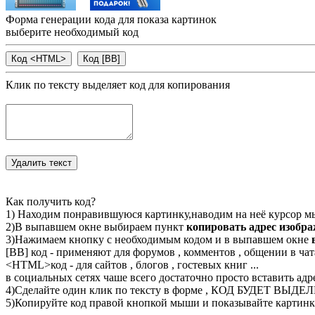
Форма генерации кода для показа картинок
выберите необходимый код
Клик по тексту выделяет код для копирования
Как получить код?
1) Находим понравившуюся картинку,наводим на неё курсор м
2)В выпавшем окне выбираем пункт
копировать адрес изобр
3)Нажимаем кнопку с необходимым кодом и в выпавшем окне
[BB] код - применяют для форумов , комментов , общении в чата
<
HTML
>код - для сайтов , блогов , гостевых книг ...
в социальных сетях чаше всего достаточно просто вставить адр
4)Сделайте один клик по тексту в форме , КОД БУДЕТ ВЫДЕ
5)Копируйте код правой кнопкой мыши и показывайте картинку