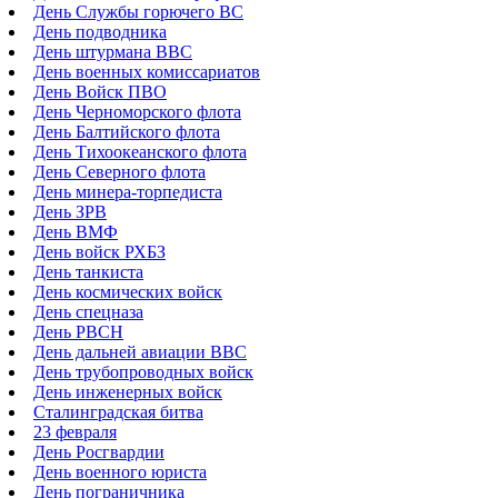
День Службы горючего ВС
День подводника
День штурмана ВВС
День военных комиссариатов
День Войск ПВО
День Черноморского флота
День Балтийского флота
День Тихоокеанского флота
День Северного флота
День минера-торпедиста
День ЗРВ
День ВМФ
День войск РХБЗ
День танкиста
День космических войск
День спецназа
День РВСН
День дальней авиации ВВС
День трубопроводных войск
День инженерных войск
Сталинградская битва
23 февраля
День Росгвардии
День военного юриста
День пограничника