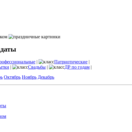
 даты
рофессиональные
|
Патриотические
|
ытки
|
Свадьбы
|
ДР по годам
|
рь
Октябрь
Ноябрь
Декабрь
оты
ном