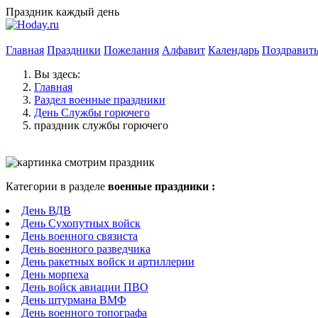
Праздник каждый день
Главная
Праздники
Пожелания
Алфавит
Календарь
Поздравит
Вы здесь:
Главная
Раздел военные праздники
День Службы горючего
праздник службы горючего
Категории в разделе
военные праздники :
День ВДВ
День Сухопутных войск
День военного связиста
День военного разведчика
День ракетных войск и артиллерии
День морпеха
День войск авиации ПВО
День штурмана ВМФ
День военного топографа