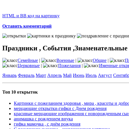
HTML и BB код на картинку
Оставить комментарий
Праздники , События ,Знаменательные
Семейные
|
Военные
|
Общие
|
П
Церковные
|
Пожелания
|
Именные откр
Январь
Февраль
Март
Апрель
Май
Июнь
Июль
Август
Сентяб
Топ 10 открыток
Картинки с пожеланием здоровья , мира , красоты и добр
мерцающие открытки-гифки с Днем рождения
красивые мерцающие изображения с новорожденным сы
анимашка с рождением внука
гифка мамочка , с днём рождения