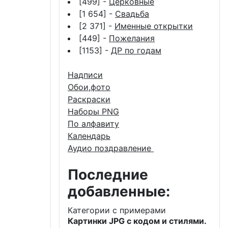
[499] -
Церковные
[1 654] -
Свадьба
[2 371] -
Именные открытки
[449] -
Пожелания
[1153] -
ДР по годам
Надписи
Обои,фото
Раскраски
Наборы PNG
По алфавиту
Календарь
Аудио поздравление
Последние
добавленные:
Категории с примерами
Картинки JPG с кодом и стилями.