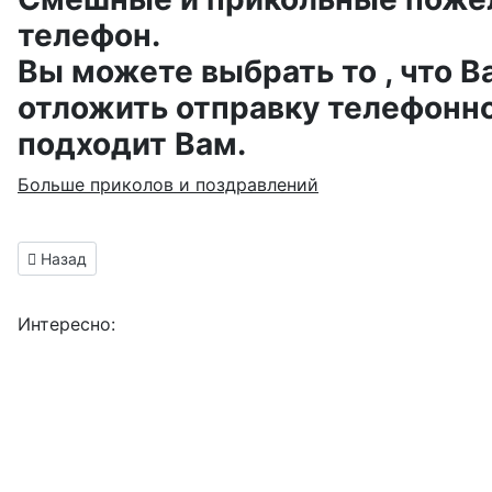
телефон.
Вы можете выбрать то , что В
отложить отправку телефонно
подходит Вам.
Больше приколов и поздравлений
Предыдущий материал: поздравить с днем РВСН
Назад
Интересно: