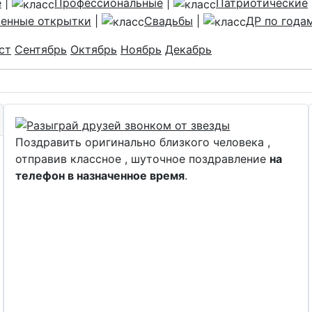
е
|
Профессиональные
|
Патриотические
енные открытки
|
Свадьбы
|
ДР по года
ст
Сентябрь
Октябрь
Ноябрь
Декабрь
Поздравить оригинально близкого человека ,
отправив классное , шуточное поздравление
на
телефон в назначенное время
.