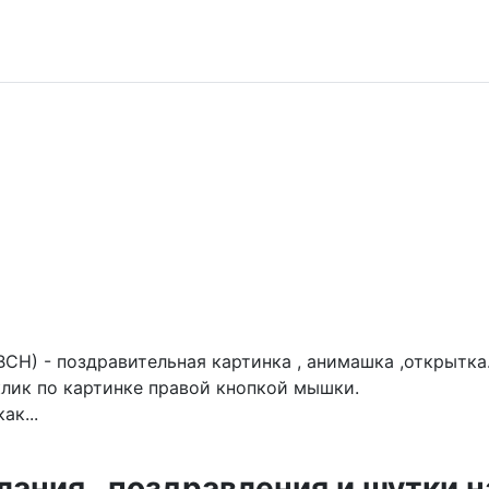
ВСН) - поздравительная картинка , анимашка ,открытка
лик по картинке правой кнопкой мышки.
ак...
ния , поздравления и шутки н