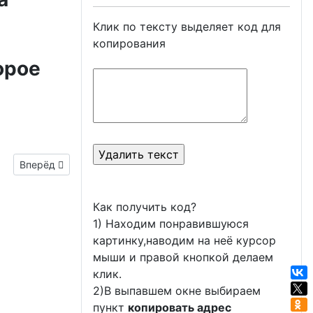
Клик по тексту выделяет код для
копирования
орое
Следующий материал: гиф открытки с днем РВСН
Вперёд
Как получить код?
1) Находим понравившуюся
картинку,наводим на неё курсор
мыши и правой кнопкой делаем
клик.
2)В выпавшем окне выбираем
пункт
копировать адрес