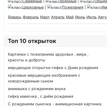
Семейные
|
Военные
|
Общи
Церковные
|
Пожелания
|
Им
Январь
Февраль
Март
Апрель
Май
Июнь
Июль
Авгу
Топ 10 открыток
Картинки с пожеланием здоровья , мира ,
красоты и доброты
мерцающие открытки-гифки с Днем рождения
красивые мерцающие изображения с
новорожденным сыном
анимашка с рождением внука
гифка мамочка , с днём рождения
С рождением сыночка - анимационная картинка