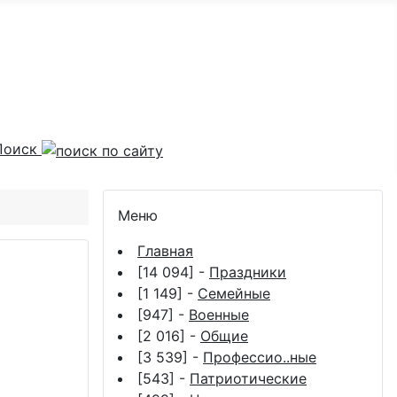
Поиск
Меню
Главная
[14 094] -
Праздники
[1 149] -
Семейные
[947] -
Военные
[2 016] -
Общие
[3 539] -
Профессио..ные
[543] -
Патриотические