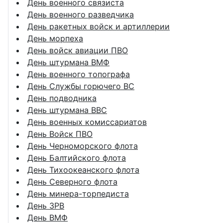
День военного связиста
День военного разведчика
День ракетных войск и артиллерии
День морпеха
День войск авиации ПВО
День штурмана ВМФ
День военного топографа
День Службы горючего ВС
День подводника
День штурмана ВВС
День военных комиссариатов
День Войск ПВО
День Черноморского флота
День Балтийского флота
День Тихоокеанского флота
День Северного флота
День минера-торпедиста
День ЗРВ
День ВМФ