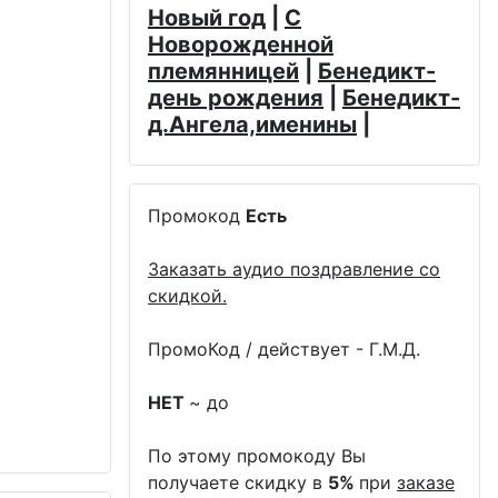
Новый год
|
С
Новорожденной
племянницей
|
Бенедикт-
день рождения
|
Бенедикт-
д.Ангела,именины
|
Промокод
Есть
Заказать аудио поздравление со
скидкой.
ПромоКод / действует - Г.М.Д.
НЕТ
~ до
По этому промокоду Вы
получаете скидку в
5%
при
заказе