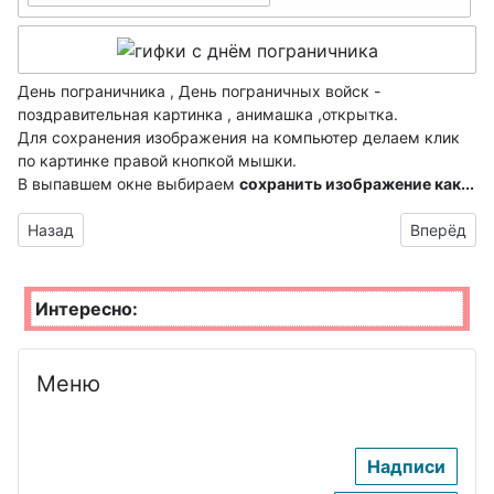
День инженера-
День Войск ПВО
механика ВМФ
День
День пограничника , День пограничных войск -
Черноморского
поздравительная картинка , анимашка ,открытка.
Для сохранения изображения на компьютер делаем клик
флота
по картинке правой кнопкой мышки.
День Балтийского
В выпавшем окне выбираем
сохранить изображение как...
флота
Предыдущий материал: слава пограничным войскам
Следующий
Назад
Вперёд
День
Тихоокеанского
Интересно:
флота
День Северного
Меню
флота
День минера-
торпедиста
Надписи