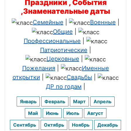
Праздники , События
,Знаменательные даты
Семейные
|
Военные
|
Общие
|
Профессиональные
|
Патриотические
|
Церковные
|
Пожелания
|
Именные
открытки
|
Свадьбы
|
ДР по годам
|
Январь
Февраль
Март
Апрель
Май
Июнь
Июль
Август
Сентябрь
Октябрь
Ноябрь
Декабрь