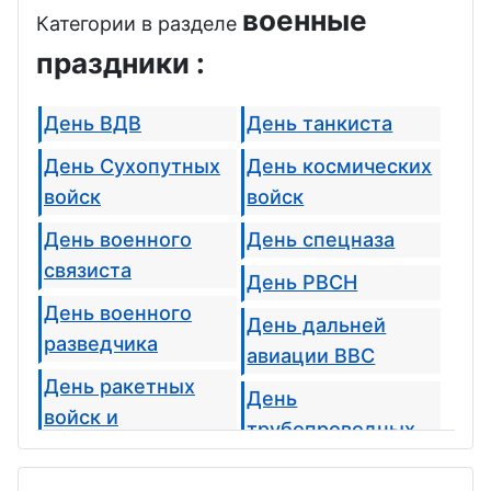
военные
Категории в разделе
праздники :
День ВДВ
День танкиста
День Сухопутных
День космических
войск
войск
День военного
День спецназа
связиста
День РВСН
День военного
День дальней
разведчика
авиации ВВС
День ракетных
День
войск и
трубопроводных
артиллерии
войск
День морпеха