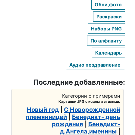
День ЗРВ
Обои,фото
День ВМФ
Раскраски
День войск РХБЗ
Наборы PNG
По алфавиту
Календарь
Аудио поздравление
Последние добавленные:
Категории с примерами
Картинки JPG с кодом и стилями.
Новый год
|
С Новорожденной
племянницей
|
Бенедикт- день
рождения
|
Бенедикт-
д.Ангела,именины
|