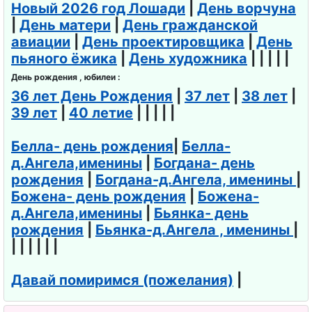
Новый 2026 год Лошади
|
День ворчуна
|
День матери
|
День гражданской
авиации
|
День проектировщика
|
День
пьяного ёжика
|
День художника
| | | | |
День рождения , юбилеи :
36 лет День Рождения
|
37 лет
|
38 лет
|
39 лет
|
40 летие
| | | | |
Белла- день рождения
|
Белла-
д.Ангела,именины
|
Богдана- день
рождения
|
Богдана-д.Ангела, именины
|
Божена- день рождения
|
Божена-
д.Ангела,именины
|
Бьянка- день
рождения
|
Бьянка-д.Ангела , именины
|
| | | | | |
Давай помиримся (пожелания)
|