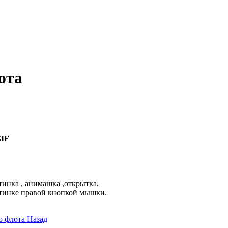
ота
IF
инка , анимашка ,открытка.
ртинке правой кнопкой мышки.
о флота
Назад