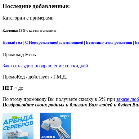
Последние добавленные:
Категории с примерами
Картинки JPG с кодом и стилями.
Новый год
|
С Новорожденной племянницей
|
Бенедикт- день рождения
|
Б
Промокод
Есть
Заказать аудио поздравление со скидкой.
ПромоКод / действует - Г.М.Д.
НЕТ
~ до
По этому промокоду Вы получаете скидку в
5%
при
заказе лю
Поздравляйте своих родных и близких Вам людей и будет Ва