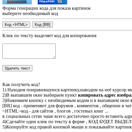
Форма генерации кода для показа картинок
выберите необходимый код
Клик по тексту выделяет код для копирования
Как получить код?
1) Находим понравившуюся картинку,наводим на неё курсор м
2)В выпавшем окне выбираем пункт
копировать адрес изобр
3)Нажимаем кнопку с необходимым кодом и в выпавшем окне
[BB] код - применяют для форумов , комментов , общении в чата
<
HTML
>код - для сайтов , блогов , гостевых книг ...
в социальных сетях чаше всего достаточно просто вставить адр
4)Сделайте один клик по тексту в форме , КОД БУДЕТ ВЫДЕ
5)Копируйте код правой кнопкой мыши и показывайте картинку