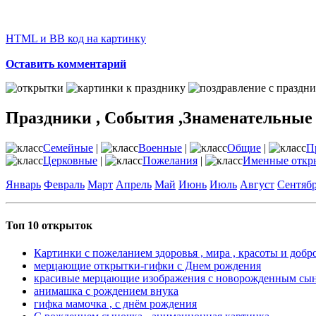
HTML и BB код на картинку
Оставить комментарий
Праздники , События ,Знаменательные
Семейные
|
Военные
|
Общие
|
П
Церковные
|
Пожелания
|
Именные откр
Январь
Февраль
Март
Апрель
Май
Июнь
Июль
Август
Сентяб
Топ 10 открыток
Картинки с пожеланием здоровья , мира , красоты и добр
мерцающие открытки-гифки с Днем рождения
красивые мерцающие изображения с новорожденным сы
анимашка с рождением внука
гифка мамочка , с днём рождения