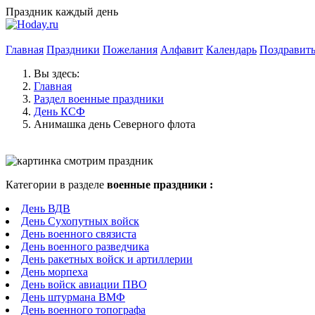
Праздник каждый день
Главная
Праздники
Пожелания
Алфавит
Календарь
Поздравит
Вы здесь:
Главная
Раздел военные праздники
День КСФ
Анимашка день Северного флота
Категории в разделе
военные праздники :
День ВДВ
День Сухопутных войск
День военного связиста
День военного разведчика
День ракетных войск и артиллерии
День морпеха
День войск авиации ПВО
День штурмана ВМФ
День военного топографа