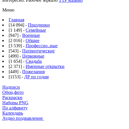
Интересно:
Рабочее зеркало
ТТР Казино
Меню
Главная
[14 094] -
Праздники
[1 149] -
Семейные
[947] -
Военные
[2 016] -
Общие
[3 539] -
Профессио..ные
[543] -
Патриотические
[499] -
Церковные
[1 654] -
Свадьба
[2 371] -
Именные открытки
[449] -
Пожелания
[1153] -
ДР по годам
Надписи
Обои,фото
Раскраски
Наборы PNG
По алфавиту
Календарь
Аудио поздравление