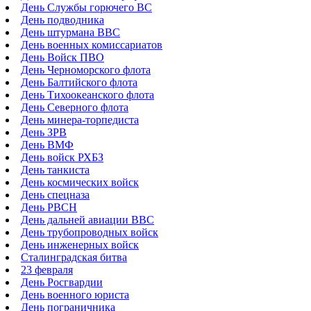
День Службы горючего ВС
День подводника
День штурмана ВВС
День военных комиссариатов
День Войск ПВО
День Черноморского флота
День Балтийского флота
День Тихоокеанского флота
День Северного флота
День минера-торпедиста
День ЗРВ
День ВМФ
День войск РХБЗ
День танкиста
День космических войск
День спецназа
День РВСН
День дальней авиации ВВС
День трубопроводных войск
День инженерных войск
Сталинградская битва
23 февраля
День Росгвардии
День военного юриста
День пограничника