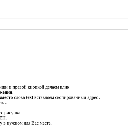
ыши и правой кнопкой делаем клик.
ажения
.
вместо
слова
text
вставляем скопированный адрес .
х ...
ес рисунка.
ЛЕН.
 в нужном для Вас месте.