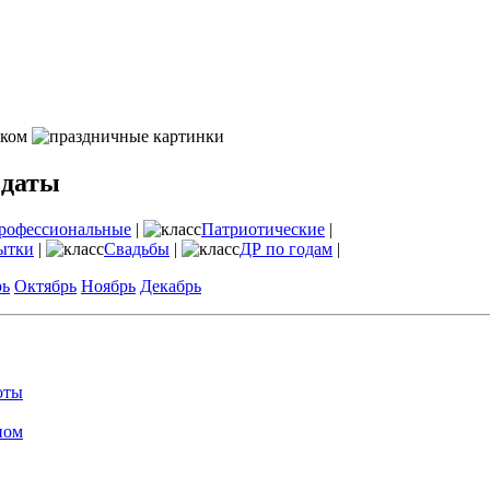
 даты
рофессиональные
|
Патриотические
|
ытки
|
Свадьбы
|
ДР по годам
|
рь
Октябрь
Ноябрь
Декабрь
оты
ном