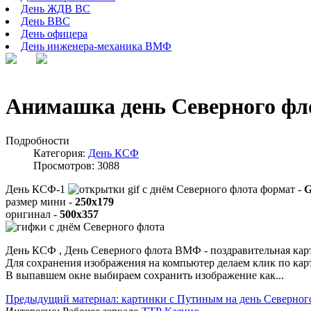
День ЖДВ ВС
День ВВС
День офицера
День инженера-механика ВМФ
Анимашка день Северного фл
Подробности
Категория:
День КСФ
Просмотров: 3088
День КСФ-1
формат -
G
размер мини -
250x179
оригинал -
500x357
День КСФ , День Северного флота ВМФ - поздравительная карт
Для сохранения изображения на компьютер делаем клик по ка
В выпавшем окне выбираем
сохранить изображение как...
Предыдущий материал: картинки с Путиным на день Северног