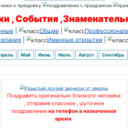
и , События ,Знаменател
нные
|
Общие
|
Профессионал
елания
|
Именные открытки
|
прель
Май
Июнь
Июль
Август
Сентябрь
Поздравить оригинально близкого человека
, отправив классное , шуточное
поздравление
на телефон в назначенное
время
.