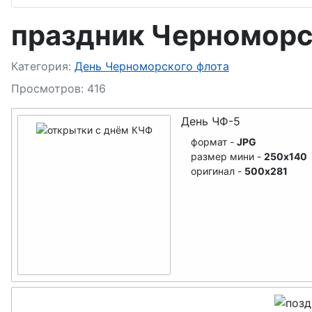
День военного топографа
праздник Черноморс
День Службы горючего ВС
Подробности
Категория:
День Черноморского флота
День подводника
Просмотров: 416
День штурмана ВВС
День ЧФ-5
формат -
JPG
День военных комиссариатов
размер мини -
250x140
оригинал -
500x281
День Войск ПВО
День Черноморского флота
День Балтийского флота
День Тихоокеанского флота