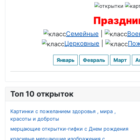
Праздник
Семейные
|
Вое
Церковные
|
Пож
Январь
Февраль
Март
А
Топ 10 открыток
Картинки с пожеланием здоровья , мира ,
красоты и доброты
мерцающие открытки-гифки с Днем рождения
красивые мерцающие изображения с