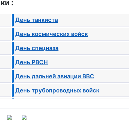
ки :
День танкиста
День космических войск
День спецназа
День РВСН
День дальней авиации ВВС
День трубопроводных войск
День инженерных войск
Сталинградская битва