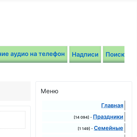
Надписи
Поиск
Меню
Главная
Праздники
[14 094] -
Семейные
[1 149] -