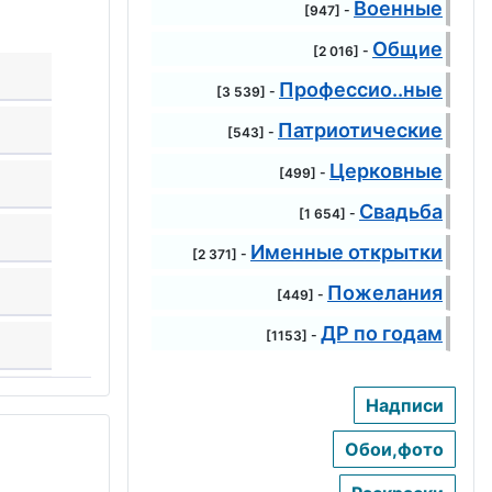
Военные
[947] -
Общие
[2 016] -
Профессио..ные
[3 539] -
Патриотические
[543] -
Церковные
[499] -
Свадьба
[1 654] -
Именные открытки
[2 371] -
Пожелания
[449] -
ДР по годам
[1153] -
Надписи
Обои,фото