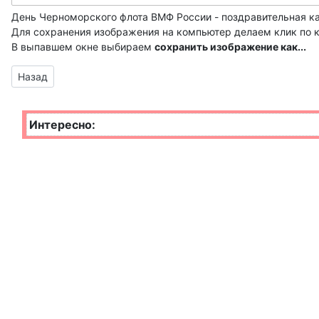
День Северного флота
День Черноморского флота ВМФ России - поздравительная ка
Для сохранения изображения на компьютер делаем клик по 
День минера-торпедиста
В выпавшем окне выбираем
сохранить изображение как...
День ЗРВ
Предыдущий материал: анимашка главкома РФ к празднику
Назад
День ВМФ
Интересно:
День войск РХБЗ