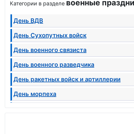
военные праздни
Категории в разделе
День ВДВ
День Сухопутных войск
День военного связиста
День военного разведчика
День ракетных войск и артиллерии
День морпеха
День войск авиации ПВО
День штурмана ВМФ