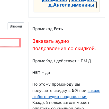
д.Ангела,именины
|
Следующий материал: открытка к празднику Черноморско
Вперёд
Промокод
Есть
Заказать аудио
поздравление со скидкой.
ПромоКод / действует - Г.М.Д.
НЕТ
~ до
По этому промокоду Вы
5%
получаете скидку в
при
заказе
любого аудио поздравления
.
Каждый пользователь может
оплатить со скидкой одно