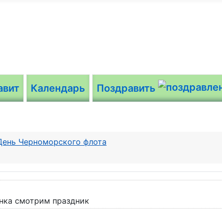
авит
Календарь
Поздравить
День Черноморского флота