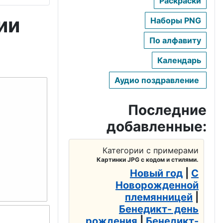
Раскраски
ии
Наборы PNG
По алфавиту
Календарь
Аудио поздравление
Последние
добавленные:
Категории с примерами
Картинки JPG с кодом и стилями.
Новый год
|
С
Новорожденной
племянницей
|
Бенедикт- день
рождения
|
Бенедикт-