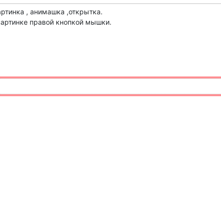
ртинка , анимашка ,открытка.
картинке правой кнопкой мышки.
 Черноморского флота