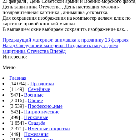
23 февраля , День Советской армии и Военно-морского флота,
День защитника Отечества , День настоящих мужчин-
поздравительная картинка , анимашка ,открытка.
Для сохранения изображения на компьютер делаем клик по
картинке правой кнопкой мышки.
В выпавшем окне выбираем
сохранить изображение как...
Предыдущий материал: анимашка к празднику 23 февраля
Назад
Следующий материал: Поздравить папу с днём
защитника Отечества
Вперёд
Интересно:
Меню
Главная
[14 094] -
Праздники
[1 149] -
Семейные
[947] -
Военные
[2 016] -
Общие
[3 539] -
Профессио..ные
[543] -
Патриотические
[499] -
Церковные
[1 654] -
Свадьба
[2 371] -
Именные открытки
[449] -
Пожелания
[1153] -
ДР по годам