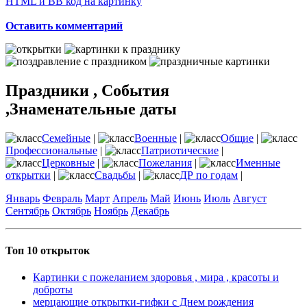
HTML и BB код на картинку
Оставить комментарий
Праздники , События
,Знаменательные даты
Семейные
|
Военные
|
Общие
|
Профессиональные
|
Патриотические
|
Церковные
|
Пожелания
|
Именные
открытки
|
Свадьбы
|
ДР по годам
|
Январь
Февраль
Март
Апрель
Май
Июнь
Июль
Август
Сентябрь
Октябрь
Ноябрь
Декабрь
Топ 10 открыток
Картинки с пожеланием здоровья , мира , красоты и
доброты
мерцающие открытки-гифки с Днем рождения