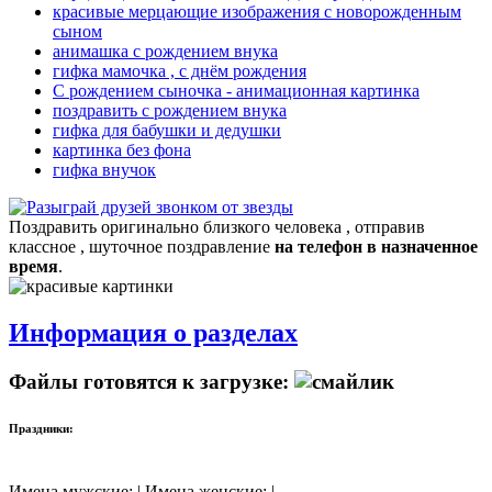
красивые мерцающие изображения с новорожденным
сыном
анимашка с рождением внука
гифка мамочка , с днём рождения
С рождением сыночка - анимационная картинка
поздравить с рождением внука
гифка для бабушки и дедушки
картинка без фона
гифка внучок
Поздравить оригинально близкого человека , отправив
классное , шуточное поздравление
на телефон в назначенное
время
.
Информация о разделах
Файлы готовятся к загрузке:
Праздники:
Имена мужские: | Имена женские: |