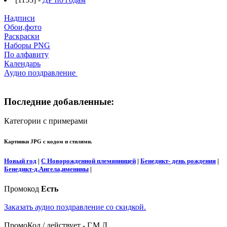
Надписи
Обои,фото
Раскраски
Наборы PNG
По алфавиту
Календарь
Аудио поздравление
Последние добавленные:
Категории с примерами
Картинки JPG с кодом и стилями.
Новый год
|
С Новорожденной племянницей
|
Бенедикт- день рождения
|
Бенедикт-д.Ангела,именины
|
Промокод
Есть
Заказать аудио поздравление со скидкой.
ПромоКод / действует - Г.М.Д.