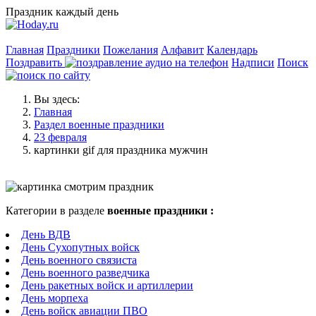
Праздник каждый день
Главная
Праздники
Пожелания
Алфавит
Календарь
Поздравить
Надписи
Поиск
Вы здесь:
Главная
Раздел военные праздники
23 февраля
картинки gif для праздника мужчин
Категории в разделе
военные праздники :
День ВДВ
День Сухопутных войск
День военного связиста
День военного разведчика
День ракетных войск и артиллерии
День морпеха
День войск авиации ПВО