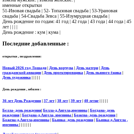
именные открытки
51-Ивовая свадьба | 52- Топазовая свадьба | 53-Урановая
свадьба | 54-Свадьба Зевса | 55-Изумрудная свадьба |
День рождение по годам: 41 год | 42 года | 43 года | 44 года | 45
лет | | | |
День рождение : кум | кума |
Последние добавленные :
открытки , поздравления:
Новый 2026 год Лошади
|
День ворчуна
|
День матери
|
День
гражданской авиации
|
День проектировщика
|
День пьяного ёжика
|
День художника
| | | | |
День рождения , юбилеи :
36 лет День Рождения
|
37 лет
|
38 лет
|
39 лет
|
40 летие
| | | | |
Белла- день рождения
|
Белла-д.Ангела,именины
|
Богдана- день
рождения
|
Богдана-д.Ангела, именины
|
Божена- день рождения
|
Божена-д.Ангела,именины
|
Бьянка- день рождения
|
Бьянка-д.Ангела ,
именины
| | | | | | |