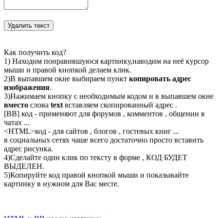
Как получить код?
1) Находим понравившуюся картинку,наводим на неё курсор
мыши и правой кнопкой делаем клик.
2)В выпавшем окне выбираем пункт
копировать адрес
изображения
.
3)Нажимаем кнопку с необходимым кодом и в выпавшем окне
вместо
слова
text
вставляем скопированный адрес .
[BB] код - применяют для форумов , комментов , общении в
чатах ...
<
HTML
>код - для сайтов , блогов , гостевых книг ...
в социальных сетях чаше всего достаточно просто вставить
адрес рисунка.
4)Сделайте один клик по тексту в форме , КОД БУДЕТ
ВЫДЕЛЕН.
5)Копируйте код правой кнопкой мыши и показывайте
картинку в нужном для Вас месте.