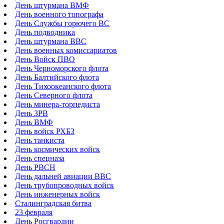
День штурмана ВМФ
День военного топографа
День Службы горючего ВС
День подводника
День штурмана ВВС
День военных комиссариатов
День Войск ПВО
День Черноморского флота
День Балтийского флота
День Тихоокеанского флота
День Северного флота
День минера-торпедиста
День ЗРВ
День ВМФ
День войск РХБЗ
День танкиста
День космических войск
День спецназа
День РВСН
День дальней авиации ВВС
День трубопроводных войск
День инженерных войск
Сталинградская битва
23 февраля
День Росгвардии