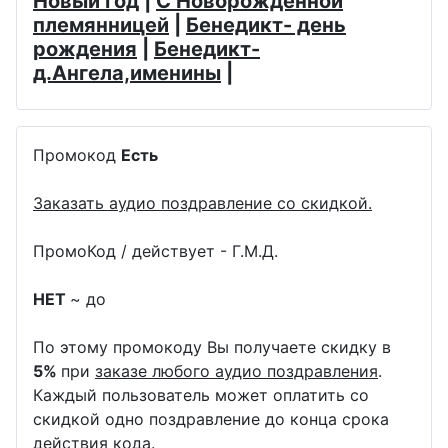
Новый год
|
С Новорожденной
племянницей
|
Бенедикт- день
рождения
|
Бенедикт-
д.Ангела,именины
|
Промокод
Есть
Заказать аудио поздравление со скидкой.
ПромоКод / действует - Г.М.Д.
НЕТ
~ до
По этому промокоду Вы получаете скидку в
5%
при
заказе любого аудио поздравления
.
Каждый пользователь может оплатить со
скидкой одно поздравление до конца срока
действия кода.