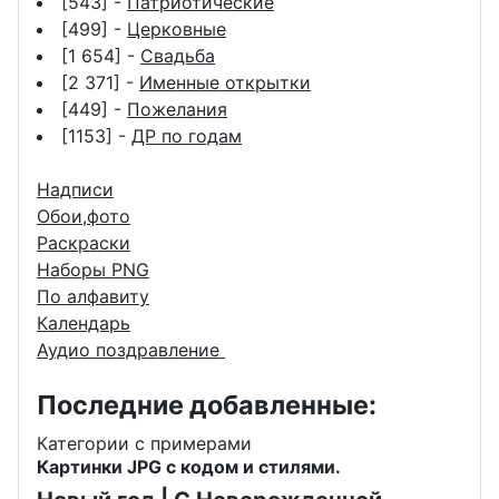
[543] -
Патриотические
[499] -
Церковные
[1 654] -
Свадьба
[2 371] -
Именные открытки
[449] -
Пожелания
[1153] -
ДР по годам
Надписи
Обои,фото
Раскраски
Наборы PNG
По алфавиту
Календарь
Аудио поздравление
Последние добавленные:
Категории с примерами
Картинки JPG с кодом и стилями.