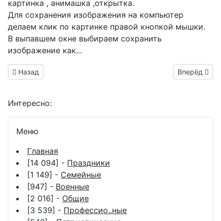
картинка , анимашка ,открытка.
Для сохранения изображения на компьютер
делаем клик по картинке правой кнопкой мышки.
В выпавшем окне выбираем
сохранить
изображение как...
Предыдущий материал: Крым Россия картинки
Следующий м
Назад
Вперёд
Интересно:
Меню
Главная
[14 094] -
Праздники
[1 149] -
Семейные
[947] -
Военные
[2 016] -
Общие
[3 539] -
Профессио..ные