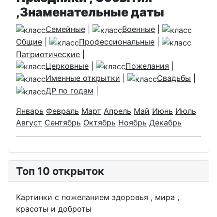
,Знаменательные даты
Семейные
|
Военные
|
Общие
|
Профессиональные
|
Патриотические
|
Церковные
|
Пожелания
|
Именные открытки
|
Свадьбы
|
ДР по годам
|
Январь
Февраль
Март
Апрель
Май
Июнь
Июль
Август
Сентябрь
Октябрь
Ноябрь
Декабрь
Топ 10 открыток
Картинки с пожеланием здоровья , мира ,
красоты и доброты