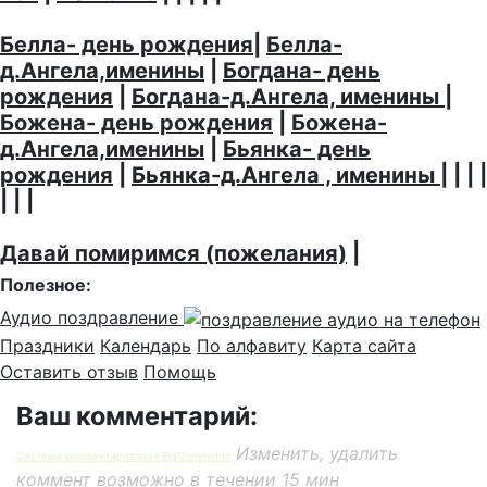
Белла- день рождения
|
Белла-
д.Ангела,именины
|
Богдана- день
рождения
|
Богдана-д.Ангела, именины
|
Божена- день рождения
|
Божена-
д.Ангела,именины
|
Бьянка- день
рождения
|
Бьянка-д.Ангела , именины
| | | |
| | |
Давай помиримся (пожелания)
|
Полезное:
Аудио поздравление
Праздники
Календарь
По алфавиту
Карта сайта
Оставить отзыв
Помощь
Ваш комментарий:
Изменить, удалить
Система комментирования SigComments
коммент возможно в течении 15 мин