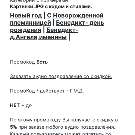
Категории с примерами
Картинки JPG с кодом и стилями.
Новый год
|
С Новорожденной
племянницей
|
Бенедикт- день
рождения
|
Бенедикт-
д.Ангела,именины
|
Промокод
Есть
Заказать аудио поздравление со скидкой.
ПромоКод / действует - Г.М.Д.
НЕТ
~ до
По этому промокоду Вы получаете скидку в
5%
при
заказе любого аудио поздравления
.
Каждый пользователь может оплатить со