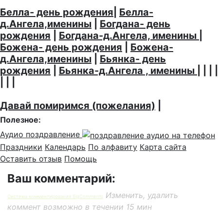
Белла- день рождения
|
Белла-
д.Ангела,именины
|
Богдана- день
рождения
|
Богдана-д.Ангела, именины
|
Божена- день рождения
|
Божена-
д.Ангела,именины
|
Бьянка- день
рождения
|
Бьянка-д.Ангела , именины
| | | |
| | |
Давай помиримся (пожелания)
|
Полезное:
Аудио поздравление
Праздники
Календарь
По алфавиту
Карта сайта
Оставить отзыв
Помощь
Ваш комментарий:
Изменить, удалить
Система комментирования SigComments
коммент возможно в течении 15 мин