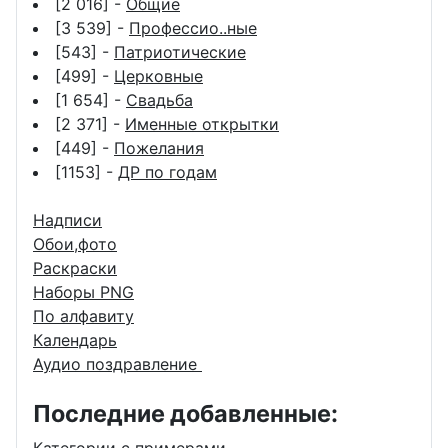
[2 016] -
Общие
[3 539] -
Профессио..ные
[543] -
Патриотические
[499] -
Церковные
[1 654] -
Свадьба
[2 371] -
Именные открытки
[449] -
Пожелания
[1153] -
ДР по годам
Надписи
Обои,фото
Раскраски
Наборы PNG
По алфавиту
Календарь
Аудио поздравление
Последние добавленные: