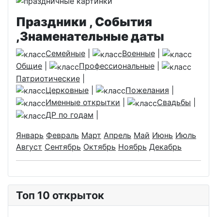
Праздники , События
,Знаменательные даты
Семейные
|
Военные
|
Общие
|
Профессиональные
|
Патриотические
|
Церковные
|
Пожелания
|
Именные открытки
|
Свадьбы
|
ДР по годам
|
Январь
Февраль
Март
Апрель
Май
Июнь
Июль
Август
Сентябрь
Октябрь
Ноябрь
Декабрь
Топ 10 открыток