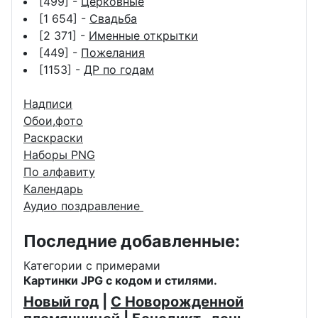
[499] -
Церковные
[1 654] -
Свадьба
[2 371] -
Именные открытки
[449] -
Пожелания
[1153] -
ДР по годам
Надписи
Обои,фото
Раскраски
Наборы PNG
По алфавиту
Календарь
Аудио поздравление
Последние добавленные:
Категории с примерами
Картинки JPG с кодом и стилями.
Новый год
|
С Новорожденной