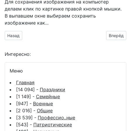
Для сохранения изображения на компьютер
делаем клик по картинке правой кнопкой мышки.
В выпавшем окне выбираем
сохранить
изображение как...
Предыдущий материал: Патриотический праздник
Следующий
Назад
Вперёд
Интересно:
Меню
Главная
[14 094] -
Праздники
[1 149] -
Семейные
[947] -
Военные
[2 016] -
Общие
[3 539] -
Профессио..ные
[543] -
Патриотические