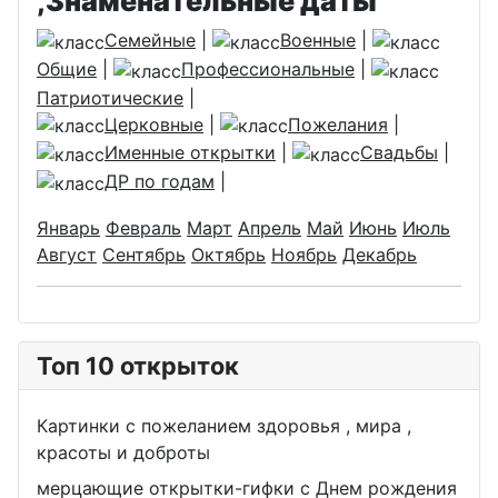
,Знаменательные даты
Семейные
|
Военные
|
Общие
|
Профессиональные
|
Патриотические
|
Церковные
|
Пожелания
|
Именные открытки
|
Свадьбы
|
ДР по годам
|
Январь
Февраль
Март
Апрель
Май
Июнь
Июль
Август
Сентябрь
Октябрь
Ноябрь
Декабрь
Топ 10 открыток
Картинки с пожеланием здоровья , мира ,
красоты и доброты
мерцающие открытки-гифки с Днем рождения