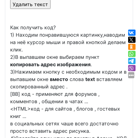
Как получить код?
1) Находим понравившуюся картинку,наводим
на неё курсор мыши и правой кнопкой делаем
клик.
2)В выпавшем окне выбираем пункт
копировать адрес изображения
.
3)Нажимаем кнопку с необходимым кодом и в
выпавшем окне
вместо
слова
text
вставляем
скопированный адрес .
[BB] код - применяют для форумов ,
комментов , общении в чатах ...
<
HTML
>код - для сайтов , блогов , гостевых
книг ...
в социальных сетях чаше всего достаточно
просто вставить адрес рисунка.