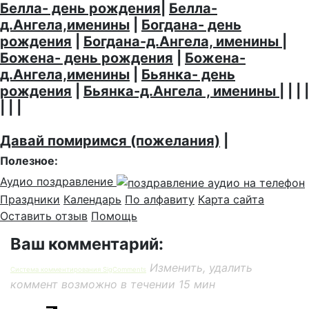
Белла- день рождения
|
Белла-
д.Ангела,именины
|
Богдана- день
рождения
|
Богдана-д.Ангела, именины
|
Божена- день рождения
|
Божена-
д.Ангела,именины
|
Бьянка- день
рождения
|
Бьянка-д.Ангела , именины
| | | |
| | |
Давай помиримся (пожелания)
|
Полезное:
Аудио поздравление
Праздники
Календарь
По алфавиту
Карта сайта
Оставить отзыв
Помощь
Ваш комментарий:
Изменить, удалить
Система комментирования SigComments
коммент возможно в течении 15 мин