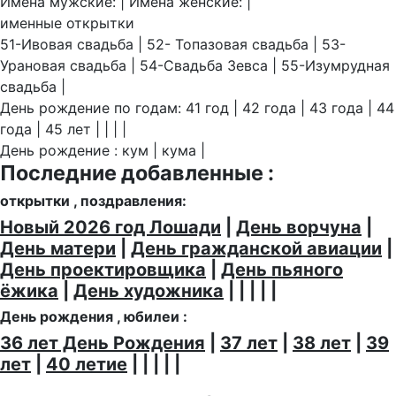
Имена мужские: | Имена женские: |
именные открытки
51-Ивовая свадьба | 52- Топазовая свадьба | 53-
Урановая свадьба | 54-Свадьба Зевса | 55-Изумрудная
свадьба |
День рождение по годам: 41 год | 42 года | 43 года | 44
года | 45 лет | | | |
День рождение : кум | кума |
Последние добавленные :
открытки , поздравления:
Новый 2026 год Лошади
|
День ворчуна
|
День матери
|
День гражданской авиации
|
День проектировщика
|
День пьяного
ёжика
|
День художника
| | | | |
День рождения , юбилеи :
36 лет День Рождения
|
37 лет
|
38 лет
|
39
лет
|
40 летие
| | | | |