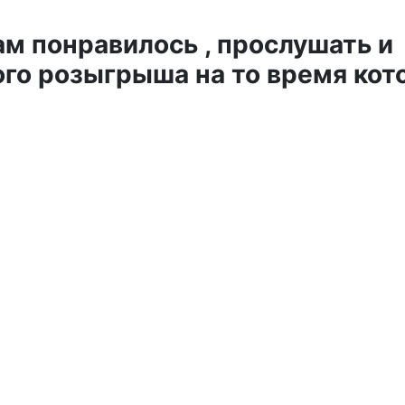
ам понравилось , прослушать и
го розыгрыша на то время кот
и