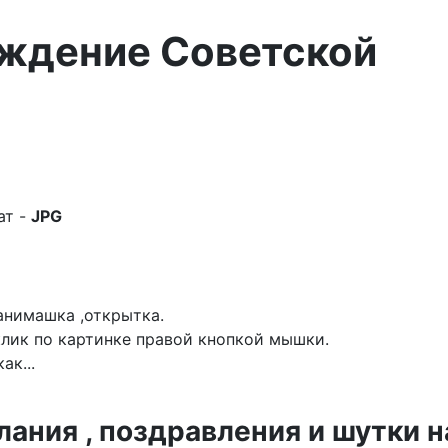
ождение Советской
ат -
JPG
анимашка ,открытка.
лик по картинке правой кнопкой мышки.
ак...
ния , поздравления и шутки н