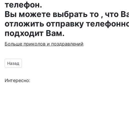
телефон.
Вы можете выбрать то , что В
отложить отправку телефонно
подходит Вам.
Больше приколов и поздравлений
Предыдущий материал: Картинки на день Советской Гварди
Назад
Интересно: