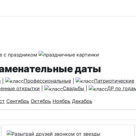
наменательные даты
е
|
Профессиональные
|
Патриотические
енные открытки
|
Свадьбы
|
ДР по года
ст
Сентябрь
Октябрь
Ноябрь
Декабрь