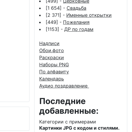
[499] -
Церковные
[1 654] -
Свадьба
[2 371] -
Именные открытки
[449] -
Пожелания
[1153] -
ДР по годам
Надписи
Обои,фото
Раскраски
Наборы PNG
По алфавиту
Календарь
Аудио поздравление
Последние
добавленные:
Категории с примерами
Картинки JPG с кодом и стилями.