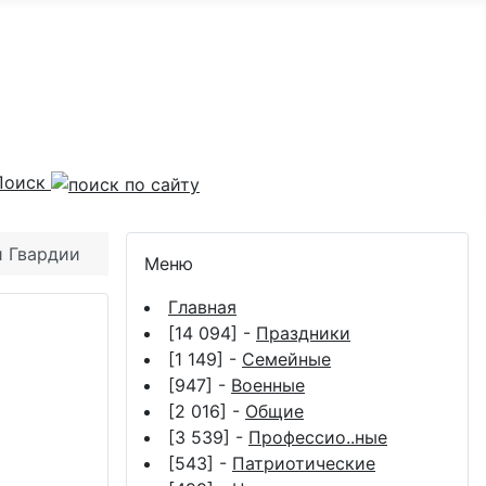
Поиск
й Гвардии
Меню
Главная
[14 094] -
Праздники
[1 149] -
Семейные
[947] -
Военные
[2 016] -
Общие
[3 539] -
Профессио..ные
[543] -
Патриотические