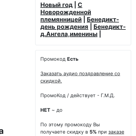
Новый год
|
С
Новорожденной
племянницей
|
Бенедикт-
день рождения
|
Бенедикт-
д.Ангела,именины
|
Промокод
Есть
Заказать аудио поздравление со
скидкой.
ПромоКод / действует - Г.М.Д.
НЕТ
~ до
По этому промокоду Вы
а
получаете скидку в
5%
при
заказе