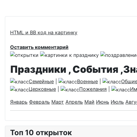
HTML и BB код на картинку
Оставить комментарий
Праздники , События ,З
Семейные
|
Военные
|
Общи
Церковные
|
Пожелания
|
Им
Январь
Февраль
Март
Апрель
Май
Июнь
Июль
Авгу
Топ 10 открыток