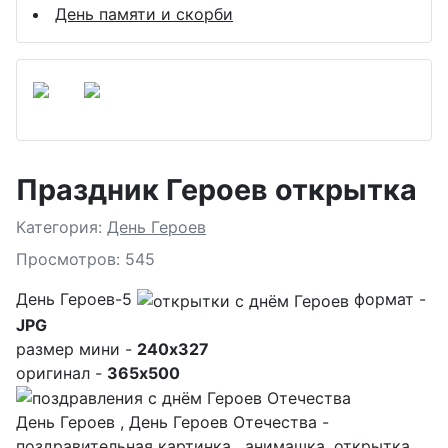
День памяти и скорби
Праздник Героев открытка
Подробности
Категория:
День Героев
Просмотров: 545
День Героев-5
формат -
JPG
размер мини -
240x327
оригинал -
365x500
День Героев , День Героев Отечества -
поздравительная картинка , анимашка ,открытка.