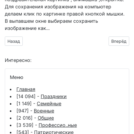
Для сохранения изображения на компьютер
делаем клик по картинке правой кнопкой мышки.
В выпавшем окне выбираем
сохранить
изображение как...
Предыдущий материал: анимашка день Героев
Следующий
Назад
Вперёд
Интересно:
Меню
Главная
[14 094] -
Праздники
[1 149] -
Семейные
[947] -
Военные
[2 016] -
Общие
[3 539] -
Профессио..ные
[543] -
Патриотические