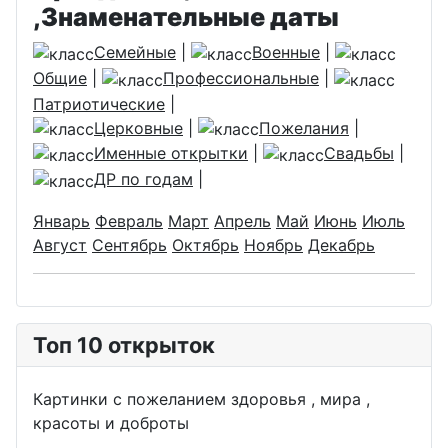
,Знаменательные даты
Семейные
|
Военные
|
Общие
|
Профессиональные
|
Патриотические
|
Церковные
|
Пожелания
|
Именные открытки
|
Свадьбы
|
ДР по годам
|
Январь
Февраль
Март
Апрель
Май
Июнь
Июль
Август
Сентябрь
Октябрь
Ноябрь
Декабрь
Топ 10 открыток
Картинки с пожеланием здоровья , мира ,
красоты и доброты