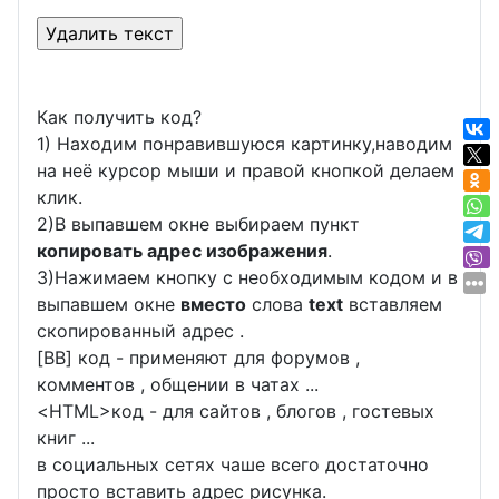
Как получить код?
1) Находим понравившуюся картинку,наводим
на неё курсор мыши и правой кнопкой делаем
клик.
2)В выпавшем окне выбираем пункт
копировать адрес изображения
.
3)Нажимаем кнопку с необходимым кодом и в
выпавшем окне
вместо
слова
text
вставляем
скопированный адрес .
[BB] код - применяют для форумов ,
комментов , общении в чатах ...
<
HTML
>код - для сайтов , блогов , гостевых
книг ...
в социальных сетях чаше всего достаточно
просто вставить адрес рисунка.