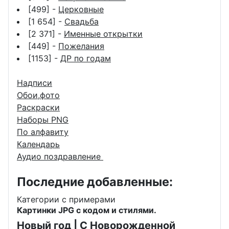
[499] -
Церковные
[1 654] -
Свадьба
[2 371] -
Именные открытки
[449] -
Пожелания
[1153] -
ДР по годам
Надписи
Обои,фото
Раскраски
Наборы PNG
По алфавиту
Календарь
Аудио поздравление
Последние добавленные:
Категории с примерами
Картинки JPG с кодом и стилями.
Новый год
|
С Новорожденной