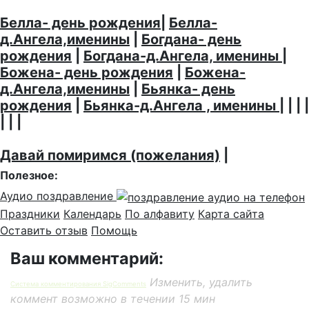
Белла- день рождения
|
Белла-
д.Ангела,именины
|
Богдана- день
рождения
|
Богдана-д.Ангела, именины
|
Божена- день рождения
|
Божена-
д.Ангела,именины
|
Бьянка- день
рождения
|
Бьянка-д.Ангела , именины
| | | |
| | |
Давай помиримся (пожелания)
|
Полезное:
Аудио поздравление
Праздники
Календарь
По алфавиту
Карта сайта
Оставить отзыв
Помощь
Ваш комментарий:
Изменить, удалить
Система комментирования SigComments
коммент возможно в течении 15 мин