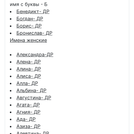
имя с буквы - Б
Бенедикт- ДР
Богдан- ДР
Борис- ДР
Бронислав- ДР
Имена женские
Александра-ДР
Алена- ДР
Алина- ДР
Алиса- ДР
Алла- ДР
Альбина- ДР
Августина- ДР
Агата- ДР
Агния- ДР
Ада- ДР
Азиза- ДР
Алевтина- ДР