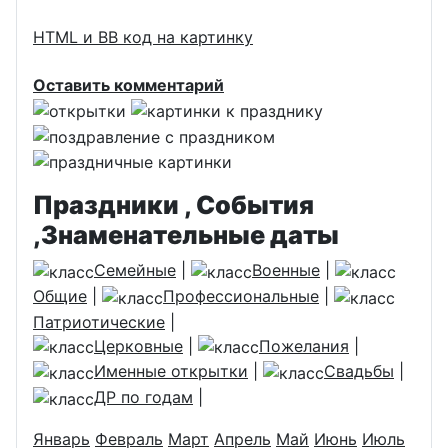
HTML и BB код на картинку
Оставить комментарий
Праздники , События
,Знаменательные даты
Семейные
|
Военные
|
Общие
|
Профессиональные
|
Патриотические
|
Церковные
|
Пожелания
|
Именные открытки
|
Свадьбы
|
ДР по годам
|
Январь
Февраль
Март
Апрель
Май
Июнь
Июль