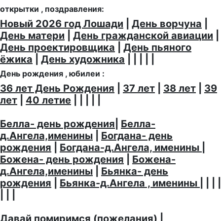
открытки , поздравления:
Новый 2026 год Лошади
|
День ворчуна
|
День матери
|
День гражданской авиации
|
День проектировщика
|
День пьяного
ёжика
|
День художника
| | | | |
День рождения , юбилеи :
36 лет День Рождения
|
37 лет
|
38 лет
|
39
лет
|
40 летие
| | | | |
Белла- день рождения
|
Белла-
д.Ангела,именины
|
Богдана- день
рождения
|
Богдана-д.Ангела, именины
|
Божена- день рождения
|
Божена-
д.Ангела,именины
|
Бьянка- день
рождения
|
Бьянка-д.Ангела , именины
| | | |
| | |
Давай помиримся (пожелания)
|