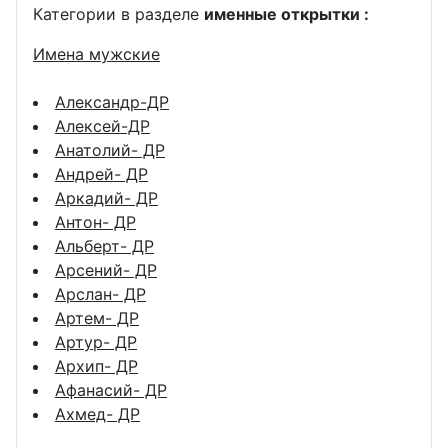
Категории в разделе
именные открытки :
Имена мужские
Александр-ДР
Алексей-ДР
Анатолий- ДР
Андрей- ДР
Аркадий- ДР
Антон- ДР
Альберт- ДР
Арсений- ДР
Арслан- ДР
Артем- ДР
Артур- ДР
Архип- ДР
Афанасий- ДР
Ахмед- ДР