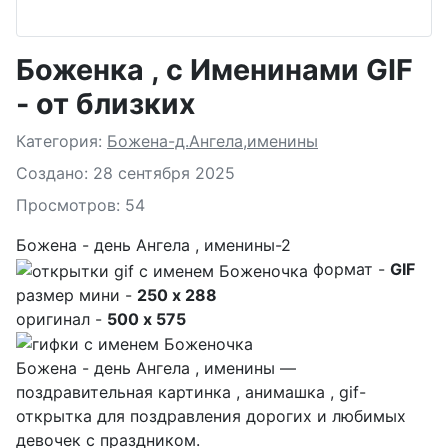
Боженка , с Именинами GIF
- от близких
Подробности
Категория:
Божена-д.Ангела,именины
Создано: 28 сентября 2025
Просмотров: 54
Божена - день Ангела , именины-2
формат -
GIF
размер мини -
250 x 288
оригинал -
500 x 575
Божена - день Ангела , именины —
поздравительная картинка , анимашка , gif-
открытка для поздравления дорогих и любимых
девочек с праздником.