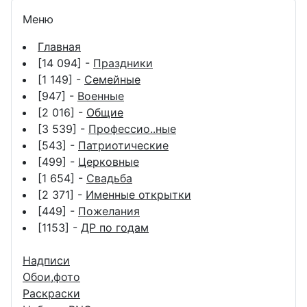
Меню
Главная
[14 094] -
Праздники
[1 149] -
Семейные
[947] -
Военные
[2 016] -
Общие
[3 539] -
Профессио..ные
[543] -
Патриотические
[499] -
Церковные
[1 654] -
Свадьба
[2 371] -
Именные открытки
[449] -
Пожелания
[1153] -
ДР по годам
Надписи
Обои,фото
Раскраски