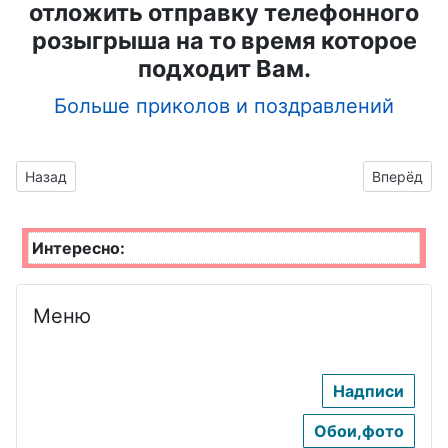
отложить отправку телефонного
розыгрыша на то время которое
подходит Вам.
Больше приколов и поздравлений
Предыдущий материал: Прыгающий , смешной зайчик на пр
Следующий
Назад
Вперёд
Интересно:
Меню
Надписи
Обои,фото