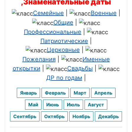
,Знаменательные даты
Семейные
|
Военные
|
Общие
|
Профессиональные
|
Патриотические
|
Церковные
|
Пожелания
|
Именные
открытки
|
Свадьбы
|
ДР по годам
|
Январь
Февраль
Март
Апрель
Май
Июнь
Июль
Август
Сентябрь
Октябрь
Ноябрь
Декабрь