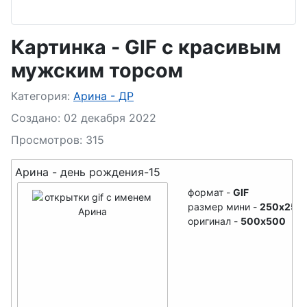
Арслан- ДР
Агния- ДР
Артем- ДР
Ада- ДР
Картинка - GIF с красивым
Артур- ДР
Азиза- ДР
мужским торсом
Архип- ДР
Алевтина- ДР
Подробности
Категория:
Арина - ДР
Афанасий- ДР
Анастасия- ДР
Создано: 02 декабря 2022
Ахмед- ДР
Антонина- ДР
Просмотров: 315
Амелия- ДР
Арина - день рождения-15
имя с буквы - Б
Ангелина- ДР
формат -
GIF
Бенедикт- ДР
размер мини -
250x250
Анжела- ДР
оригинал -
500x500
Богдан- ДР
Арина- ДР
Борис- ДР
Анна- ДР
Бронислав- ДР
Анфиса- ДР