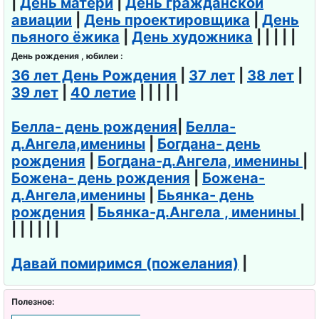
|
День матери
|
День гражданской
авиации
|
День проектировщика
|
День
пьяного ёжика
|
День художника
| | | | |
День рождения , юбилеи :
36 лет День Рождения
|
37 лет
|
38 лет
|
39 лет
|
40 летие
| | | | |
Белла- день рождения
|
Белла-
д.Ангела,именины
|
Богдана- день
рождения
|
Богдана-д.Ангела, именины
|
Божена- день рождения
|
Божена-
д.Ангела,именины
|
Бьянка- день
рождения
|
Бьянка-д.Ангела , именины
|
| | | | | |
Давай помиримся (пожелания)
|
Полезное: