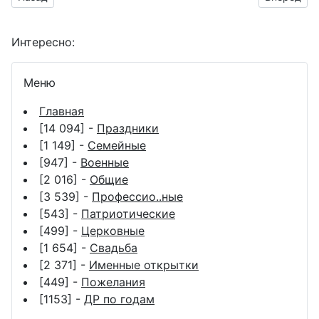
Интересно:
Меню
Главная
[14 094] -
Праздники
[1 149] -
Семейные
[947] -
Военные
[2 016] -
Общие
[3 539] -
Профессио..ные
[543] -
Патриотические
[499] -
Церковные
[1 654] -
Свадьба
[2 371] -
Именные открытки
[449] -
Пожелания
[1153] -
ДР по годам