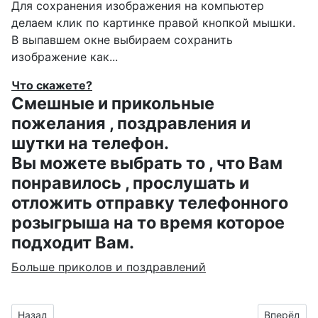
Для сохранения изображения на компьютер
делаем клик по картинке правой кнопкой мышки.
В выпавшем окне выбираем
сохранить
изображение как...
Что скажете?
Смешные и прикольные
пожелания , поздравления и
шутки на телефон.
Вы можете выбрать то , что Вам
понравилось , прослушать и
отложить отправку телефонного
розыгрыша на то время которое
подходит Вам.
Больше приколов и поздравлений
Предыдущий материал: открытка со стихами для Настеньки
Следующий 
Назад
Вперёд