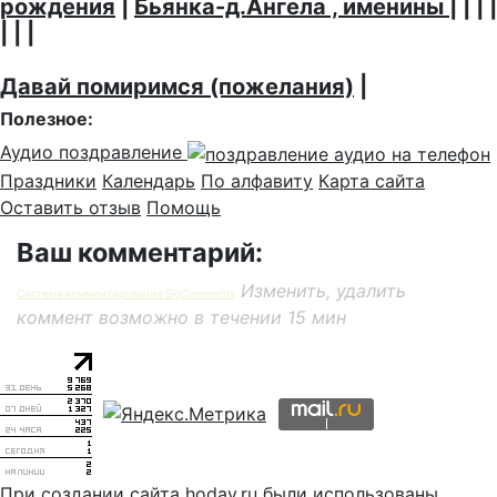
рождения
|
Бьянка-д.Ангела , именины
| | | |
| | |
Давай помиримся (пожелания)
|
Полезное:
Аудио поздравление
Праздники
Календарь
По алфавиту
Карта сайта
Оставить отзыв
Помощь
Ваш комментарий:
Изменить, удалить
Система комментирования SigComments
коммент возможно в течении 15 мин
При создании сайта hoday.ru были использованы