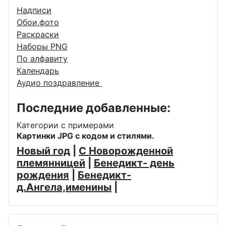
Надписи
Обои,фото
Раскраски
Наборы PNG
По алфавиту
Календарь
Аудио поздравление
Последние добавленные:
Категории с примерами
Картинки JPG с кодом и стилями.
Новый год
|
С Новорожденной
племянницей
|
Бенедикт- день
рождения
|
Бенедикт-
д.Ангела,именины
|