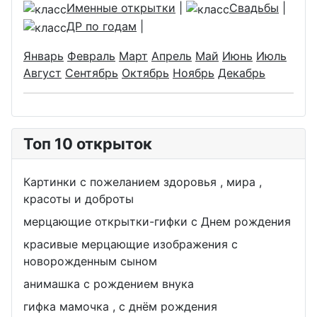
Именные открытки
|
Свадьбы
|
ДР по годам
|
Январь
Февраль
Март
Апрель
Май
Июнь
Июль
Август
Сентябрь
Октябрь
Ноябрь
Декабрь
Топ 10 открыток
Картинки с пожеланием здоровья , мира ,
красоты и доброты
мерцающие открытки-гифки с Днем рождения
красивые мерцающие изображения с
новорожденным сыном
анимашка с рождением внука
гифка мамочка , с днём рождения