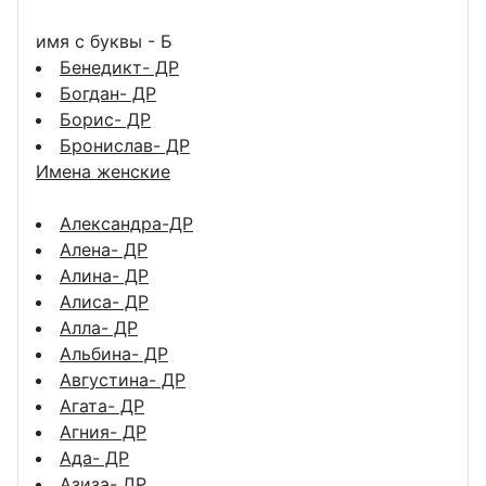
имя с буквы - Б
Бенедикт- ДР
Богдан- ДР
Борис- ДР
Бронислав- ДР
Имена женские
Александра-ДР
Алена- ДР
Алина- ДР
Алиса- ДР
Алла- ДР
Альбина- ДР
Августина- ДР
Агата- ДР
Агния- ДР
Ада- ДР
Азиза- ДР