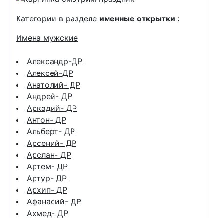
Категории в разделе
именные открытки :
Имена мужские
Александр-ДР
Алексей-ДР
Анатолий- ДР
Андрей- ДР
Аркадий- ДР
Антон- ДР
Альберт- ДР
Арсений- ДР
Арслан- ДР
Артем- ДР
Артур- ДР
Архип- ДР
Афанасий- ДР
Ахмед- ДР