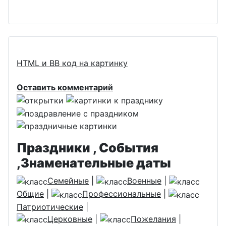
HTML и BB код на картинку
Оставить комментарий
Праздники , События
,Знаменательные даты
Семейные
|
Военные
|
Общие
|
Профессиональные
|
Патриотические
|
Церковные
|
Пожелания
|