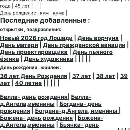
года | 45 лет | | | |
День рождение : кум | кума |
Последние добавленные :
открытки , поздравления:
Новый 2026 год Лошади
|
День ворчуна
|
День матери
|
День гражданской авиации
|
День проектировщика
|
День пьяного
ёжика
|
День художника
| | | | |
День рождения , юбилеи :
36 лет День Рождения
|
37 лет
|
38 лет
|
39
лет
|
40 летие
| | | | |
Белла- день рождения
|
Белла-
д.Ангела,именины
|
Богдана- день
рождения
|
Богдана-д.Ангела, именины
|
Божена- день рождения
|
Божена-
д.Ангела,именины
|
Бьянка- день