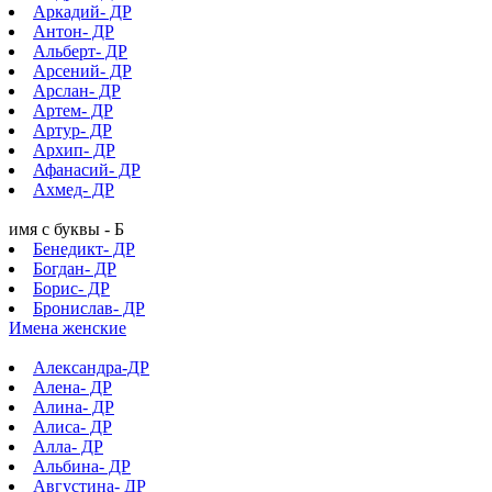
Аркадий- ДР
Антон- ДР
Альберт- ДР
Арсений- ДР
Арслан- ДР
Артем- ДР
Артур- ДР
Архип- ДР
Афанасий- ДР
Ахмед- ДР
имя с буквы - Б
Бенедикт- ДР
Богдан- ДР
Борис- ДР
Бронислав- ДР
Имена женские
Александра-ДР
Алена- ДР
Алина- ДР
Алиса- ДР
Алла- ДР
Альбина- ДР
Августина- ДР