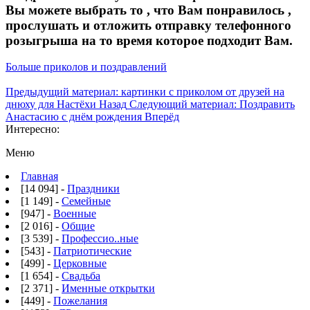
Вы можете выбрать то , что Вам понравилось ,
прослушать и отложить отправку телефонного
розыгрыша на то время которое подходит Вам.
Больше приколов и поздравлений
Предыдущий материал: картинки с приколом от друзей на
днюху для Настёхи
Назад
Следующий материал: Поздравить
Анастасию с днём рождения
Вперёд
Интересно:
Меню
Главная
[14 094] -
Праздники
[1 149] -
Семейные
[947] -
Военные
[2 016] -
Общие
[3 539] -
Профессио..ные
[543] -
Патриотические
[499] -
Церковные
[1 654] -
Свадьба
[2 371] -
Именные открытки
[449] -
Пожелания