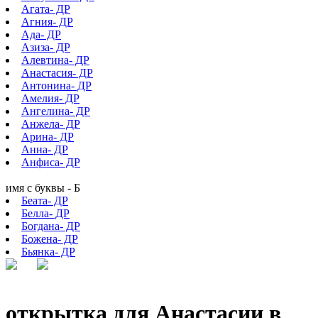
Агата- ДР
Агния- ДР
Ада- ДР
Азиза- ДР
Алевтина- ДР
Анастасия- ДР
Антонина- ДР
Амелия- ДР
Ангелина- ДР
Анжела- ДР
Арина- ДР
Анна- ДР
Анфиса- ДР
имя с буквы - Б
Беата- ДР
Белла- ДР
Богдана- ДР
Божена- ДР
Бьянка- ДР
открытка для Анастасии в