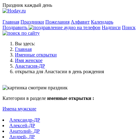
Праздник каждый день
Главная
Праздники
Пожелания
Алфавит
Календарь
Поздравить
Надписи
Поиск
Вы здесь:
Главная
Именные открытки
Имя женское
Анастасия-ДР
открытка для Анастасии в день рождения
Категории в разделе
именные открытки :
Имена мужские
Александр-ДР
Алексей-ДР
Анатолий- ДР
Андрей- ДР