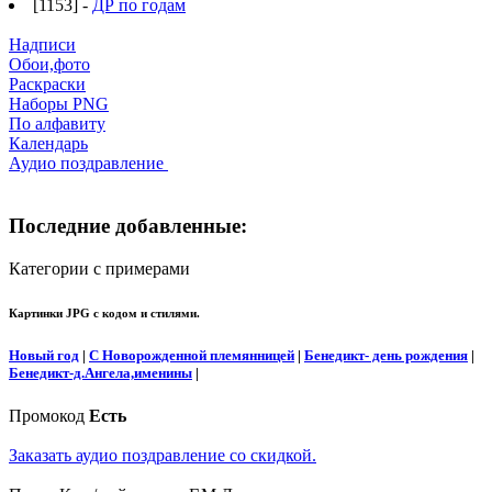
[1153] -
ДР по годам
Надписи
Обои,фото
Раскраски
Наборы PNG
По алфавиту
Календарь
Аудио поздравление
Последние добавленные:
Категории с примерами
Картинки JPG с кодом и стилями.
Новый год
|
С Новорожденной племянницей
|
Бенедикт- день рождения
|
Бенедикт-д.Ангела,именины
|
Промокод
Есть
Заказать аудио поздравление со скидкой.