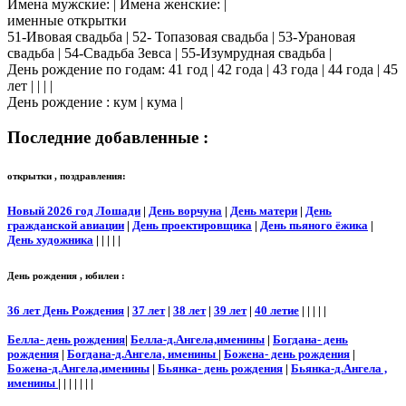
Имена мужские: | Имена женские: |
именные открытки
51-Ивовая свадьба | 52- Топазовая свадьба | 53-Урановая
свадьба | 54-Свадьба Зевса | 55-Изумрудная свадьба |
День рождение по годам: 41 год | 42 года | 43 года | 44 года | 45
лет | | | |
День рождение : кум | кума |
Последние добавленные :
открытки , поздравления:
Новый 2026 год Лошади
|
День ворчуна
|
День матери
|
День
гражданской авиации
|
День проектировщика
|
День пьяного ёжика
|
День художника
| | | | |
День рождения , юбилеи :
36 лет День Рождения
|
37 лет
|
38 лет
|
39 лет
|
40 летие
| | | | |
Белла- день рождения
|
Белла-д.Ангела,именины
|
Богдана- день
рождения
|
Богдана-д.Ангела, именины
|
Божена- день рождения
|
Божена-д.Ангела,именины
|
Бьянка- день рождения
|
Бьянка-д.Ангела ,
именины
| | | | | | |