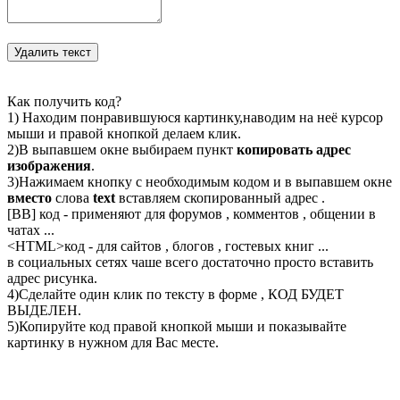
Как получить код?
1) Находим понравившуюся картинку,наводим на неё курсор
мыши и правой кнопкой делаем клик.
2)В выпавшем окне выбираем пункт
копировать адрес
изображения
.
3)Нажимаем кнопку с необходимым кодом и в выпавшем окне
вместо
слова
text
вставляем скопированный адрес .
[BB] код - применяют для форумов , комментов , общении в
чатах ...
<
HTML
>код - для сайтов , блогов , гостевых книг ...
в социальных сетях чаше всего достаточно просто вставить
адрес рисунка.
4)Сделайте один клик по тексту в форме , КОД БУДЕТ
ВЫДЕЛЕН.
5)Копируйте код правой кнопкой мыши и показывайте
картинку в нужном для Вас месте.