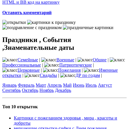
HTML и BB код на картинку
Оставить комментарий
Праздники , События
,Знаменательные даты
Семейные
|
Военные
|
Общие
|
Профессиональные
|
Патриотические
|
Церковные
|
Пожелания
|
Именные
открытки
|
Свадьбы
|
ДР по годам
|
Январь
Февраль
Март
Апрель
Май
Июнь
Июль
Август
Сентябрь
Октябрь
Ноябрь
Декабрь
Топ 10 открыток
Картинки с пожеланием здоровья , мира , красоты и
доброты
мерцающие открытки-гифки с Днем рождения