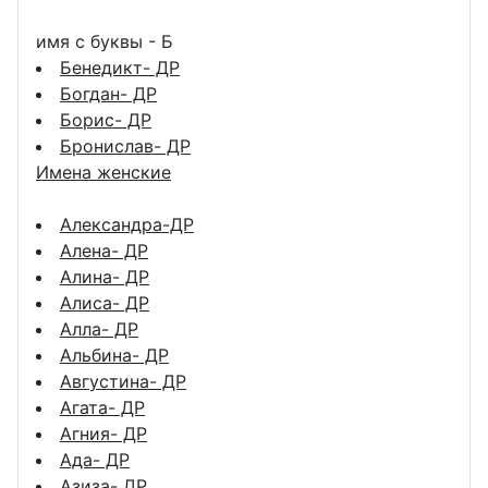
имя с буквы - Б
Бенедикт- ДР
Богдан- ДР
Борис- ДР
Бронислав- ДР
Имена женские
Александра-ДР
Алена- ДР
Алина- ДР
Алиса- ДР
Алла- ДР
Альбина- ДР
Августина- ДР
Агата- ДР
Агния- ДР
Ада- ДР
Азиза- ДР