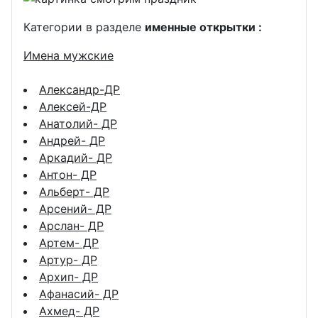
Категории в разделе
именные открытки :
Имена мужские
Александр-ДР
Алексей-ДР
Анатолий- ДР
Андрей- ДР
Аркадий- ДР
Антон- ДР
Альберт- ДР
Арсений- ДР
Арслан- ДР
Артем- ДР
Артур- ДР
Архип- ДР
Афанасий- ДР
Ахмед- ДР