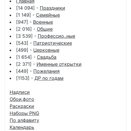
Главная
[14 094] -
Праздники
[1 149] -
Семейные
[947] -
Военные
[2 016] -
Общие
[3 539] -
Профессио..ные
[543] -
Патриотические
[499] -
Церковные
[1 654] -
Свадьба
[2 371] -
Именные открытки
[449] -
Пожелания
[1153] -
ДР по годам
Надписи
Обои,фото
Раскраски
Наборы PNG
По алфавиту
Календарь