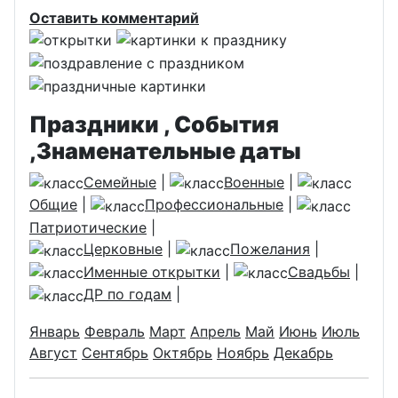
Оставить комментарий
Праздники , События
,Знаменательные даты
Семейные
|
Военные
|
Общие
|
Профессиональные
|
Патриотические
|
Церковные
|
Пожелания
|
Именные открытки
|
Свадьбы
|
ДР по годам
|
Январь
Февраль
Март
Апрель
Май
Июнь
Июль
Август
Сентябрь
Октябрь
Ноябрь
Декабрь