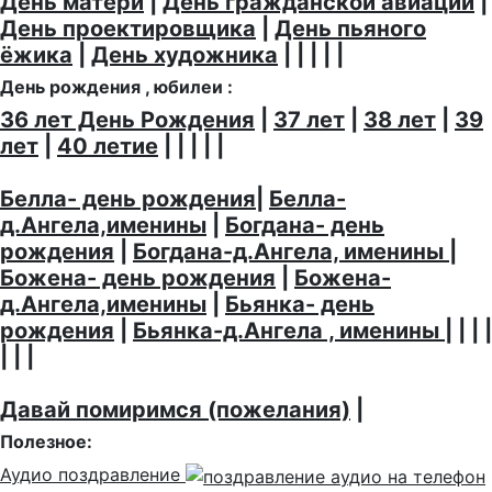
День матери
|
День гражданской авиации
|
День проектировщика
|
День пьяного
ёжика
|
День художника
| | | | |
День рождения , юбилеи :
36 лет День Рождения
|
37 лет
|
38 лет
|
39
лет
|
40 летие
| | | | |
Белла- день рождения
|
Белла-
д.Ангела,именины
|
Богдана- день
рождения
|
Богдана-д.Ангела, именины
|
Божена- день рождения
|
Божена-
д.Ангела,именины
|
Бьянка- день
рождения
|
Бьянка-д.Ангела , именины
| | | |
| | |
Давай помиримся (пожелания)
|
Полезное:
Аудио поздравление